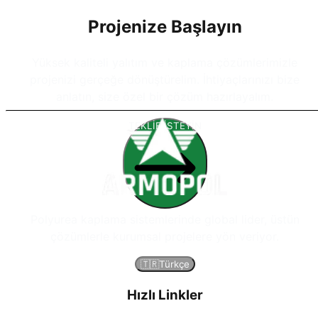
Projenize Başlayın
Yüksek kaliteli yalıtım ve kaplama çözümlerimizle
projenizi gerçeğe dönüştürelim. İhtiyaçlarınızı bize
anlatın, size özel bir çözüm hazırlayalım.
TEKLİF İSTEYİN
Polyurea kaplama sistemlerinde global lider, üstün
çözümlerle kurumsal projelere yön veriyor.
🇹🇷
Türkçe
Hızlı Linkler