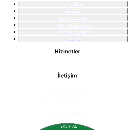
Uygulamar
Projeler
Armopol Köşesi
Uzay ve Havacılık
Polyurea Kaplama
İletişim
Hizmetler
İletişim
📍
İstanbul, Türkiye
📧
info [at] armopol.com
📞
+90 542 150 02 77
TEKLİF AL