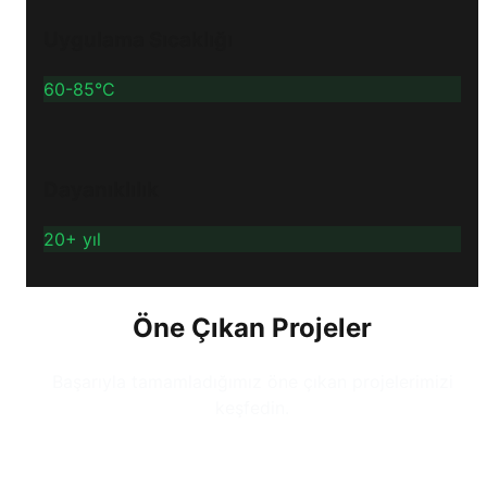
Uygulama Sıcaklığı
60-85°C
Dayanıklılık
20+ yıl
Öne Çıkan Projeler
Başarıyla tamamladığımız öne çıkan projelerimizi
keşfedin.