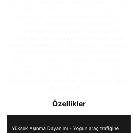
boya ve otopark çizgileri, zemin güvenliğini artırırken,
estetik bir görünüm sunar ve uzun yıllar sorunsuz
kullanım imkanı tanır. Özellikle açık otoparklarda UV
dayanımı, renk solmasının ve malzemenin
yıpranmasının önüne geçer. Otopark zemin
kaplamalarında polyurea tercih edilmesinin temel
nedenlerinden biri de, hızlı uygulanabilir olması ve kısa
sürede trafiğe açılabilmesidir. Bu özellik, otopark
işletmelerinin iş akışını aksatmadan zemin yenileme
işlemlerini gerçekleştirmesini sağlar. Ayrıca, polyurea
kaplamalar, temizlenmesi kolay yüzeyler sunar, bu da
bakım maliyetlerini düşürür ve otoparkın genel hijyen
seviyesini artırır.
Özellikler
Yüksek Aşınma Dayanımı - Yoğun araç trafiğine