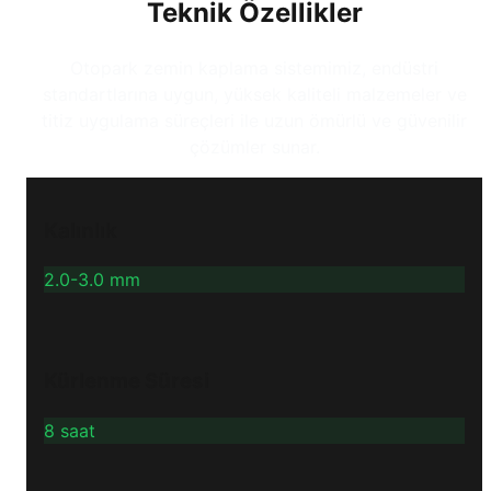
Teknik Özellikler
Otopark zemin kaplama sistemimiz, endüstri
standartlarına uygun, yüksek kaliteli malzemeler ve
titiz uygulama süreçleri ile uzun ömürlü ve güvenilir
çözümler sunar.
Kalınlık
2.0-3.0 mm
Kürlenme Süresi
8 saat