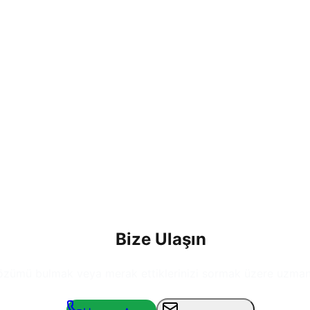
Bize Ulaşın
çözümü bulmak veya merak ettiklerinizi sormak üzere uzman e