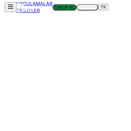
UYGULAMALAR
TR
TEKLİF AL
İLETİŞİM
PROJELER