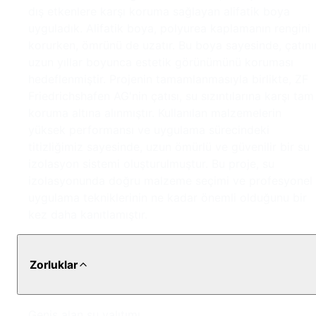
dış etkenlere karşı koruma sağlayan alifatik boya
uyguladık. Alifatik boya, polyurea kaplamanın rengini
korurken, ömrünü de uzatır. Bu boya sayesinde, çatını
uzun yıllar boyunca estetik görünümünü koruması
hedeflenmiştir. Projenin tamamlanmasıyla birlikte, ZF
Friedrichshafen AG'nin çatısı, su sızıntılarına karşı tam
koruma altına alınmıştır. Kullanılan malzemelerin
yüksek performansı ve uygulama sürecindeki
titizliğimiz sayesinde, uzun ömürlü ve güvenilir bir su
izolasyon sistemi oluşturulmuştur. Bu proje, su
izolasyonunda doğru malzeme seçimi ve profesyonel
uygulama tekniklerinin ne kadar önemli olduğunu bir
kez daha kanıtlamıştır.
Zorluklar
Geniş alan su yalıtımı