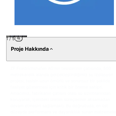
1
/
5
Proje Hakkında
ZF Friedrichshafen AG’nin tesislerinin çatısında, 500
metrekarelik alanda gerçekleştirdiğimiz su izolasyon
projesi, tesisin uzun ömürlü ve sorunsuz bir şekilde
faaliyet göstermesi için kritik bir öneme sahipti.
Amacımız, fabrikanın çatısını olası su sızıntılarından
koruyarak, içerideki üretim süreçlerinin aksamadan
devam etmesini sağlamaktı. Bu doğrultuda, en üst
düzeyde performans ve dayanıklılık sunan malzemeler