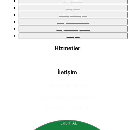
Uygulamar
Projeler
Armopol Köşesi
Uzay ve Havacılık
Polyurea Kaplama
İletişim
Hizmetler
İletişim
📍
İstanbul, Türkiye
📧
info [at] armopol.com
📞
+90 542 150 02 77
TEKLİF AL