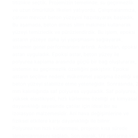
titizlikle seçtik. Projemizin temelinde, su geçirmezlik
ve uzun ömürlülük ilkeleri yatıyordu. Çalışmalarımıza,
çatının mevcut beton yüzeyini hazırlayarak başladık.
Bu aşamada, beton elmas silim makinesi kullanarak
yüzeyi temizledik ve pürüzlendirdik. Bu işlem, epoksi
astarın yüzeye daha iyi yapışmasını sağlayarak,
sistemin genel performansını artırdı. Ardından, epoksi
astarı uyguladık. Epoksi astar, beton yüzey ile
polyurea kaplama arasında güçlü bir bağ oluşturarak,
sistemin su geçirmezlik özelliğini pekiştirir. Epoksi
astarın seçilme nedeni, mükemmel yapışma özelliği v
beton yüzeyi stabilize etme yeteneğidir. Sonrasında, 
mm kalınlığında saf polyurea uyguladık. Saf polyurea,
yüksek elastikiyeti, hızlı kürlenme özelliği ve kimyasal
dayanıklılığı sayesinde çatılar için ideal bir su
izolasyon malzemesidir. Ani hava değişimlerine ve
fiziksel etkilere karşı dayanıklılığı ile bilinir.
Polyurea'nın hızlı kürlenmesi, projenin kısa sürede
tamamlanmasını sağladı. Son olarak, UV ışınlarına ve