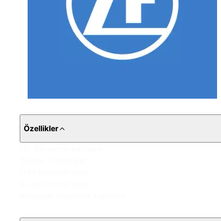
Özellikler
UV dayanımlı kaplama
Yüksek elastikiyet
Hızlı kürlenen yapı
Su geçirimsiz yapı
Kimyasal dayanımlı kaplama