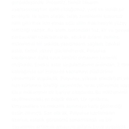
gerçekleştirdik. Projemiz, henüz tasarım
aşamasındayken dahil olduğumuz, yeni ve iddialı bir
projeydi. İlk adım olarak, teras zeminlerini kusursuz
hale getirmek için elmas uçlu silim makinesiyle yüzey
temizliği yaptık. Bu işlem, betondaki toz, kir ve gevşe
parçacıkları uzaklaştırarak, epoksi astarın zemine
mükemmel bir şekilde yapışmasını sağladı. Epoksi
astar, beton yüzeyi güçlendirerek, Polyurea
kaplamanın daha uzun ömürlü olmasının temelini
oluşturdu. Epoksi astar uygulamasının ardından, 2 m
kalınlığında saf Polyurea kaplamayı püskürtme
yöntemiyle uyguladık. Polyurea, yüksek elastikiyeti ve
hızlı kürlenme özelliği sayesinde, teras yüzeyinde suy
karşı mükemmel bir bariyer oluşturdu. Bu malzemenin
seçilmesindeki en büyük etken, UV ışınlarına,
kimyasallara ve mekanik aşınmaya karşı gösterdiği
üstün dirençti. Son olarak, Polyurea kaplamanın
üzerine, estetik görünümü tamamlamak ve UV
dayanımını artırmak amacıyla alifatik boya uyguladık.