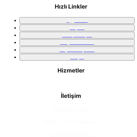
Hızlı Linkler
Uygulamar
Projeler
Armopol Köşesi
Uzay ve Havacılık
Polyurea Kaplama
İletişim
Hizmetler
İletişim
📍
İstanbul, Türkiye
📧
info [at] armopol.com
📞
+90 542 150 02 77