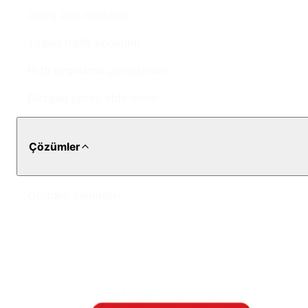
Geniş alan kaplama
Yoğun trafik yönetimi
Hızlı uygulama gereksinimi
Düzgün yüzey elde etme
Çözümler
Otopark zeminleri