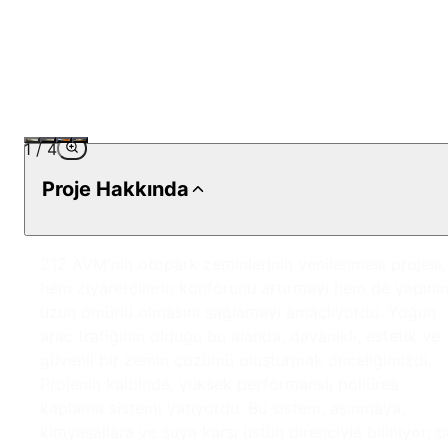
1
/
4
Proje Hakkında
212 AVM'nin otopark zeminlerinin yenilenmesi projesi,
hem ziyaretçilerin konforunu artırmayı hem de yapını
uzun ömürlü olmasını sağlamayı amaçlıyordu. Yoğun
araç trafiğinin olduğu bu alanda, dayanıklı, estetik ve
güvenli bir zemin çözümü oluşturmak önceliğimizdi.
Projenin kalbinde, yüksek performanslı poliürea
kaplama sistemi yatıyordu. Bu sistem, aşınmaya,
kimyasallara ve suya karşı üstün direnciyle biliniyor; b