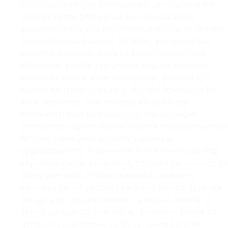
da onu otopark gibi zorlu koşullar altında ideal bir
seçenek haline getiriyordu. İşe, mevcut zemin
yüzeyinin elmas uçlu beton silim makinesi ile titizlikle
hazırlanmasıyla başladık. Bu işlem, yüzeydeki tüm
pürüzleri gidererek, poliürea kaplamanın zemine
mükemmel şekilde yapışmasını sağladı. Ardından,
solventsiz epoksi astar uygulayarak, poliürea için
sağlam bir temel oluşturduk. Solvent içermeyen bir
astar seçmemiz, hem çevresel etkiyi en aza
indirmemizi hem de kaplamanın dayanıklılığını
artırmamızı sağladı. Yüksek basınçlı poliürea makinesi
ile 2mm kalınlığında poliürea kaplamayı
uyguladığımızda, malzemenin hızlı kürlenme özelliği
sayesinde zaman kazanırken, homojen ve kusursuz bi
yüzey elde ettik. Poliürea kaplama, darbelere,
aşınmaya ve kimyasallara karşı son derece dayanıklı
olduğu için, otopark zeminleri için uzun ömürlü bir
çözüm sunuyordu. Son olarak, zeminlere estetik bir
görünüm kazandırmak ve UV ışınlarına karşı ek