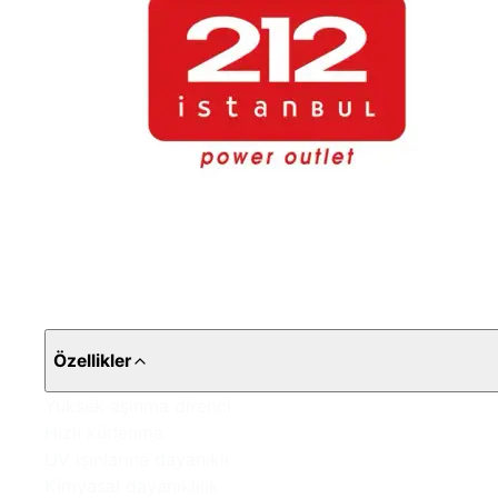
Özellikler
Yüksek aşınma direnci
Hızlı kürlenme
UV ışınlarına dayanıklı
Kimyasal dayanıklılık