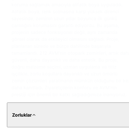
koruma sağlamak amacıyla alifatik boya uyguladık.
Alifatik boya, renk solmasına karşı yüksek direnci
sayesinde, zeminin uzun yıllar boyunca ilk günkü
canlılığını korumasını garanti ediyordu. Bu aşama,
projenin sadece fonksiyonel değil, aynı zamanda
görsel olarak da etkileyici olmasını sağladı. Proje,
planlanan sürede ve bütçe dahilinde başarıyla
tamamlandı. 212 AVM'nin otopark zeminleri, artık dah
güvenli, daha dayanıklı ve daha estetik. Bu proje,
doğru malzeme seçimi, uzman uygulama ve titiz
işçilikle, zorlu koşullara dayanıklı ve uzun ömürlü
zemin çözümleri yaratmanın mümkün olduğunu bir ke
daha kanıtladı. Ziyaretçilerin konforu ve AVM'nin
prestiji için önemli bir katkı sağladığımıza inanıyoruz.
Zorluklar