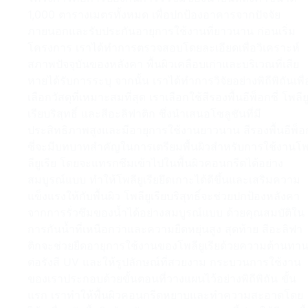
1,000 ตารางเมตรทั้งหมด เพื่อปกป้องอาคารจากปัจจัย
ภายนอกและรับประกันอายุการใช้งานที่ยาวนาน ก่อนเริ่ม
โครงการ เราได้ทำการตรวจสอบโดยละเอียดเพื่อวิเคราะห์
สภาพปัจจุบันของหลังคา พื้นผิวเคลือบเก่าและบริเวณที่เสีย
หายได้รับการระบุ จากนั้น เราได้ทำการวิจัยอย่างพิถีพิถันเพื่
เลือกวัสดุที่เหมาะสมที่สุด เราเลือกใช้สีรองพื้นอีพ็อกซี่ โพลีย
เรียบริสุทธิ์ และสีอะลิฟาติก ซึ่งนำเสนอโซลูชันที่มี
ประสิทธิภาพสูงและมีอายุการใช้งานยาวนาน สีรองพื้นอีพ็อ
ซี่จะมีบทบาทสำคัญในการเตรียมพื้นผิวสำหรับการใช้งานโ
ลียูเรีย โดยจะแทรกซึมเข้าไปในพื้นผิวคอนกรีตได้อย่าง
สมบูรณ์แบบ ทำให้โพลียูเรียยึดเกาะได้ดีขึ้นและเสริมความ
แข็งแรงให้กับพื้นผิว โพลียูเรียบริสุทธิ์จะช่วยปกป้องหลังคา
จากการรั่วซึมของน้ำได้อย่างสมบูรณ์แบบ ด้วยคุณสมบัติใน
การกันน้ำที่เหนือกว่าและความยืดหยุ่นสูง สุดท้าย สีอะลิฟา
ติกจะช่วยยืดอายุการใช้งานของโพลียูเรียด้วยความต้านทา
ต่อรังสี UV และให้รูปลักษณ์ที่สวยงาม กระบวนการใช้งาน
ของเราประกอบด้วยขั้นตอนที่วางแผนไว้อย่างพิถีพิถัน ขั้น
แรก เราทำให้พื้นผิวคอนกรีตหยาบและทำความสะอาดโดย