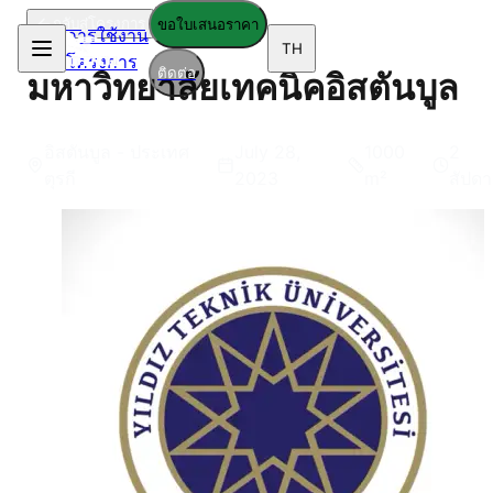
กลับสู่โครงการ
ขอใบเสนอราคา
การใช้งาน
TH
โครงการ
ติดต่อ
มหาวิทยาลัยเทคนิคอิสตันบูล
อิสตันบูล - ประเทศ
July 28,
1000
2
ตุรกี
2023
m²
สัปดา