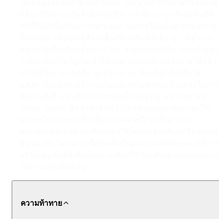
ใช้เครื่องขัดพื้นผิวด้วยหัวเพชร กระบวนการนี้ช่วยให้สีรองพื
อีพ็อกซี่ยึดเกาะกับพื้นผิวได้ดีขึ้น จากนั้น เราทาสีรองพื้นอีพ็
อกซี่ให้ทั่วพื้นผิวอย่างสม่ำเสมอ และรอให้แห้งตามระยะเวล
ที่กำหนด หลังจากที่สีรองพื้นอีพ็อกซี่แห้งแล้ว เราได้ทำการ
พ่นโพลียูเรียบริสุทธิ์หนา 2 มม. ด้วยคุณสมบัติการบ่มตัวอย่า
รวดเร็วของโพลียูเรีย ทำให้สามารถดำเนินโครงการให้แล้ว
เสร็จได้ในเวลาอันสั้น สุดท้าย เราทาสีอะลิฟาติกเพื่อให้
หลังคามีรูปลักษณ์ที่สวยงามและเสริมความแข็งแกร่งในกา
ป้องกันรังสี UV เมื่อโครงการเสร็จสมบูรณ์ มหาวิทยาลัย
Yıldız Teknik มีหลังคาที่กันน้ำได้อย่างสมบูรณ์และจะให้
บริการได้อย่างราบรื่นเป็นเวลาหลายปี นักศึกษาและ
คณาจารย์จะสามารถศึกษาต่อได้โดยไม่ต้องกังวลเรื่องการรั่
ซึมของน้ำ โครงการนี้เป็นหนึ่งในตัวอย่างที่ดีที่สุดของวิธีกา
สร้างโซลูชันที่ยั่งยืนด้วยการเลือกใช้วัสดุที่เหมาะสมและกา
ใช้งานอย่างพิถีพิถัน
ความท้าทาย