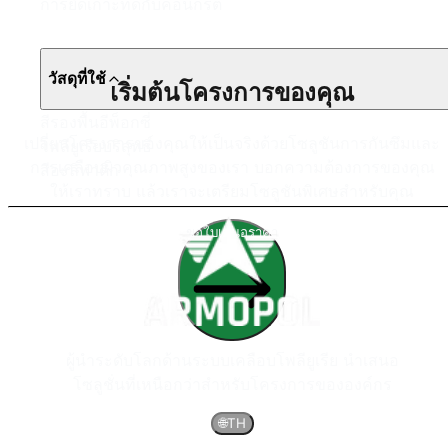
การยึดเกาะที่ดีกับคอนกรีต
วัสดุที่ใช้
เริ่มต้นโครงการของคุณ
สีรองพื้นอีพ็อกซี่
เปลี่ยนโครงการของคุณให้เป็นจริงด้วยโซลูชันการกันซึมและ
โพลียูเรียบริสุทธิ์
การเคลือบผิวคุณภาพสูงของเรา บอกความต้องการของคุณ
สีอะลิฟาติก
ให้เราทราบ แล้วเราจะเตรียมโซลูชันพิเศษสำหรับคุณ
ขอใบเสนอราคา
ผู้นำระดับโลกด้านระบบเคลือบโพลียูเรีย นำเสนอ
โซลูชั่นที่เหนือกว่าสำหรับโครงการขององค์กร
🌐
TH