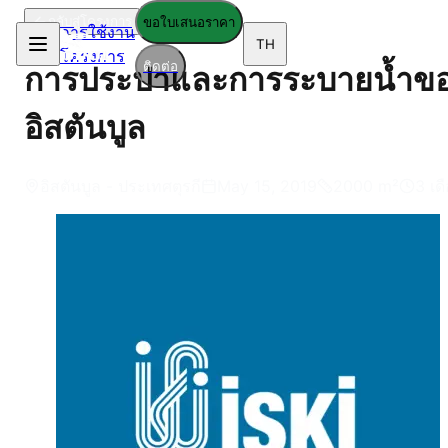
กลับสู่โครงการ
ขอใบเสนอราคา
การใช้งาน
TH
โครงการ
ติดต่อ
การประปาและการระบายน้ำข
อิสตันบูล
อิสตันบูล - ประเทศตุรกี
May 15, 2019
2000
m²
3 เด