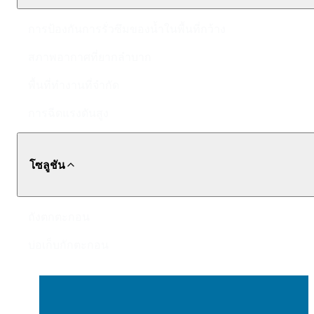
การป้องกันการรั่วซึมของน้ำในพื้นที่กว้าง
สภาพอากาศที่ยากลำบาก
พื้นที่ทำงานที่จำกัด
การฉีดแรงดันสูง
โซลูชัน
ถังตกตะกอน
บ่อเก็บกักตะกอน