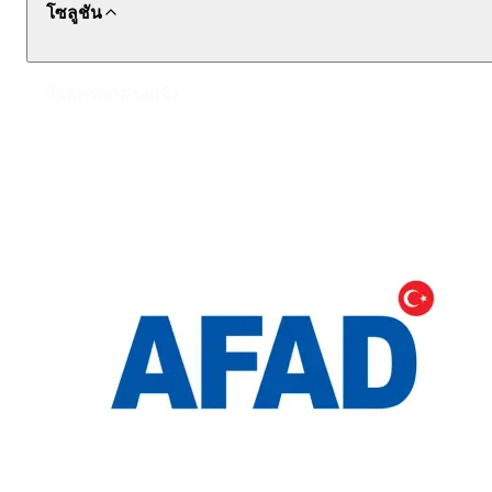
โซลูชัน
ที่จอดรถกลางแจ้ง