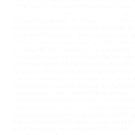
การใช้งานอย่างต่อเนื่องและต้องพร้อมสำหรับสถานการณ์
ฉุกเฉินอยู่เสมอ หัวใจสำคัญของโครงการคือการเคลือบผิว
ด้วยโพลียูเรียบริสุทธิ์ Köster Pur 570 ขนาด 2 มม. ซึ่งโดด
เด่นในด้านความทนทานและความยืดหยุ่น วัสดุนี้เป็นตัวเลือ
ที่เหมาะสำหรับพื้นลานจอดรถ เนื่องจากมีความทนทานสูงต่
การสึกหรอ แรงกระแทก และสารเคมี นอกจากนี้ยังคงรักษา
สีและคุณสมบัติไว้ได้นานหลายปีด้วยความทนทานต่อรังสี
UV คุณสมบัติการบ่มตัวอย่างรวดเร็วของโพลียูเรียจะช่วยให้
สามารถเปิดลานจอดรถให้กลับมาใช้งานได้อีกครั้งโดยเร็ว
ที่สุด กระบวนการใช้งานเริ่มต้นด้วยการทำความสะอาดและ
ขัดพื้นผิวคอนกรีตที่มีอยู่ด้วยเครื่องขัดเพชร การดำเนินการนี
ช่วยให้มั่นใจได้ว่าการเคลือบโพลียูเรียจะยึดเกาะกับพื้นผิวได้
อย่างสมบูรณ์แบบ ทำให้เราได้ผลลัพธ์ที่ใช้งานได้ยาวนาน
จากนั้นเราจึงเตรียมพื้นผิวสำหรับการเคลือบโดยการใช้ไพร
อร์อีพ็อกซี่ปราศจากตัวทำละลาย ไพรเมอร์อีพ็อกซี่ไม่เพียงแต
เพิ่มความเรียบเนียนของพื้นผิว แต่ยังช่วยให้การเคลือบโพลียู
เรียยึดเกาะกับพื้นผิวได้ดียิ่งขึ้น หลังจากการใช้งานโพลียูเรีย
เราได้ทำการเคลือบทับหน้าด้วยสีอะลิฟาติกเพื่อปรับปรุงรูป