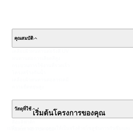
คุณสมบัติ
เคลือบผิวทนทานต่อรังสี UV
ทนทานต่อการเสียดสีสูง
กระบวนการใช้งานที่รวดเร็ว
โครงสร้างกันน้ำ
เคลือบผิวทนทานต่อสารเคมี
ความยืดหยุ่นสูง
วัสดุที่ใช้
เริ่มต้นโครงการของคุณ
สีอะลิฟาติก
เปลี่ยนโครงการของคุณให้เป็นจริงด้วยโซลูชันการกันซึมและ
Köster KB-Pox 002