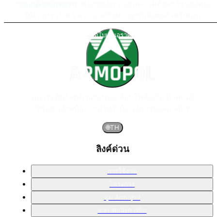
การเคลือบผิวคุณภาพสูงของเรา บอกความต้องการของคุณ
Köster PUR 570
ให้เราทราบ แล้วเราจะเตรียมโซลูชันพิเศษสำหรับคุณ
ขอใบเสนอราคา
ผู้นำระดับโลกด้านระบบเคลือบโพลียูเรีย นำเสนอ
โซลูชั่นที่เหนือกว่าสำหรับโครงการขององค์กร
🌐
TH
ลิงค์ด่วน
การใช้งาน
โครงการ
มุม Armopol
อวกาศและการบิน