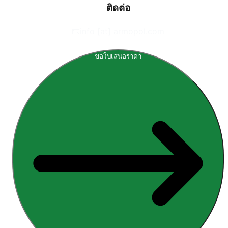
ติดต่อ
📧
info [at] armopol.com
ขอใบเสนอราคา