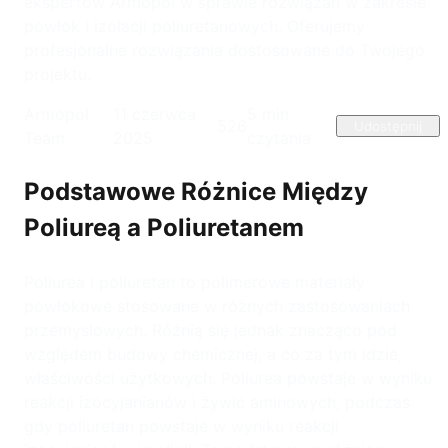
ekspertów Armopol w sprawie rozwiązań w zakresie
powłok i izolacji poliuretanowych. Oferujemy
profesjonalne rozwiązania dostosowane do Twojego
projektu.
Armopol
11 czerwca
5
min
526
Udostępnij
Team
2025
czytania
Podstawowe Różnice Między
Poliureą a Poliuretanem
Poliurea i poliuretan to polimerowe materiały
powłokowe stosowane w różnych zastosowaniach
przemysłowych. Różnią się jednak znacząco pod
względem budowy chemicznej, a co za tym idzie,
właściwości użytkowych. Poliurea powstaje w wyniku
reakcji izocyjanianów i żywic aminowych, podczas
gdy poliuretan powstaje w wyniku reakcji