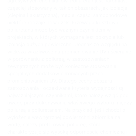
agresywnych chemikaliów. Poliuretan jest natomiast
częściej stosowany w takich obszarach, jak izolacja
(cieplna i akustyczna), meble, części samochodowe i
niektóre rodzaje posadzek. Przewaga kosztowa
poliuretanu może być ważnym czynnikiem w
projektach, w których wymagane jest pokrycie lub
izolacja dużych powierzchni. Jednak ze względu na
większą wrażliwość na promieniowanie UV i ścieranie
w porównaniu z poliureą, w zastosowaniach
zewnętrznych może być konieczne stosowanie
specjalnych dodatków chroniących przed
promieniowaniem UV. Dlatego cechy obszaru
zastosowania i oczekiwane kryteria wydajności są
najważniejszymi czynnikami, które należy wziąć pod
uwagę przy dokonywaniu właściwego wyboru między
poliureą a poliuretanem. Na przykład, jeśli chodzi o
wyłożenie wewnętrznej powierzchni zbiornika na
wodę, należy preferować poliureę, która
charakteryzuje się wysoką odpornością chemiczną i