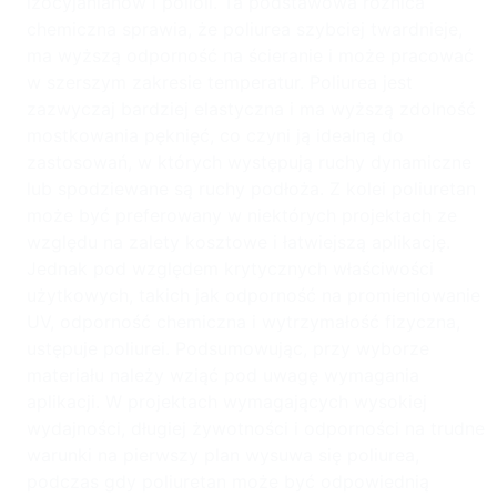
izocyjanianów i polioli. Ta podstawowa różnica
chemiczna sprawia, że poliurea szybciej twardnieje,
ma wyższą odporność na ścieranie i może pracować
w szerszym zakresie temperatur. Poliurea jest
zazwyczaj bardziej elastyczna i ma wyższą zdolność
mostkowania pęknięć, co czyni ją idealną do
zastosowań, w których występują ruchy dynamiczne
lub spodziewane są ruchy podłoża. Z kolei poliuretan
może być preferowany w niektórych projektach ze
względu na zalety kosztowe i łatwiejszą aplikację.
Jednak pod względem krytycznych właściwości
użytkowych, takich jak odporność na promieniowanie
UV, odporność chemiczna i wytrzymałość fizyczna,
ustępuje poliurei. Podsumowując, przy wyborze
materiału należy wziąć pod uwagę wymagania
aplikacji. W projektach wymagających wysokiej
wydajności, długiej żywotności i odporności na trudne
warunki na pierwszy plan wysuwa się poliurea,
podczas gdy poliuretan może być odpowiednią