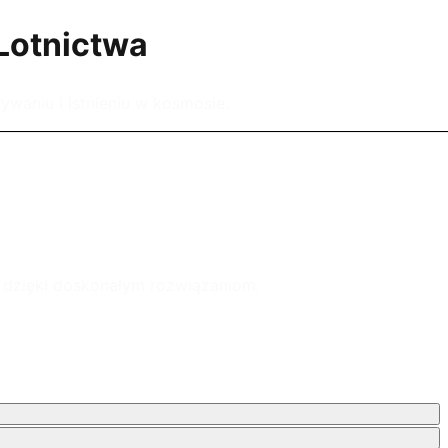
 Lotnictwa
waniu i istnieniu w kosmosie.
e dzięki doskonałym rozwiązaniom.