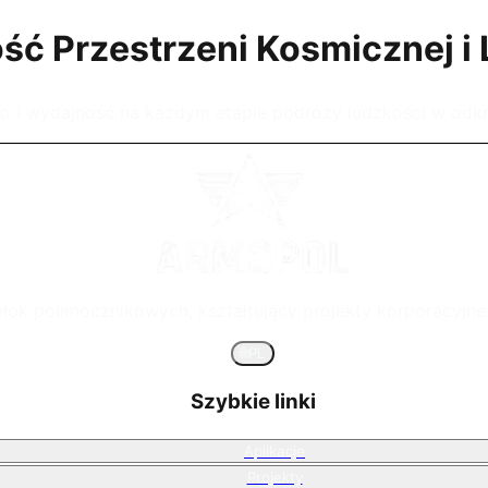
ść Przestrzeni Kosmicznej i
i wydajność na każdym etapie podróży ludzkości w odkry
łok polimocznikowych, kształtujący projekty korporacyjn
🌐
PL
Szybkie linki
Aplikacje
Projekty