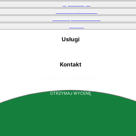
Kącik Armopol
Przestrzeń i lotnictwo
Powłoka polimocznikowa
Kontakt
Usługi
Kontakt
📧
info [at] armopol.com
OTRZYMAJ WYCENĘ