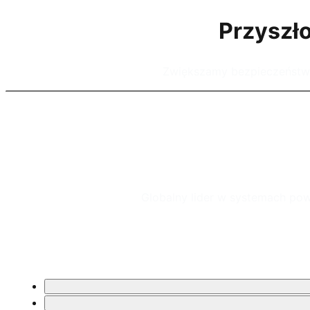
Przyszło
Zwiększamy bezpieczeństwo 
Globalny lider w systemach pow