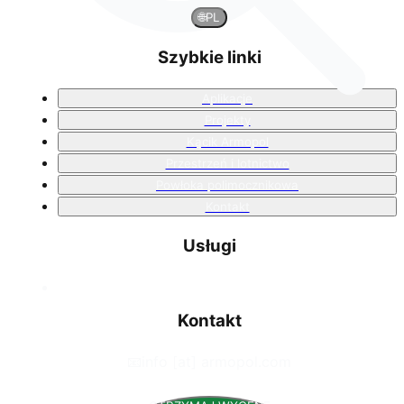
🌐
PL
Szybkie linki
Aplikacje
Projekty
Kącik Armopol
Przestrzeń i lotnictwo
Powłoka polimocznikowa
Kontakt
Usługi
Kontakt
📧
info [at] armopol.com