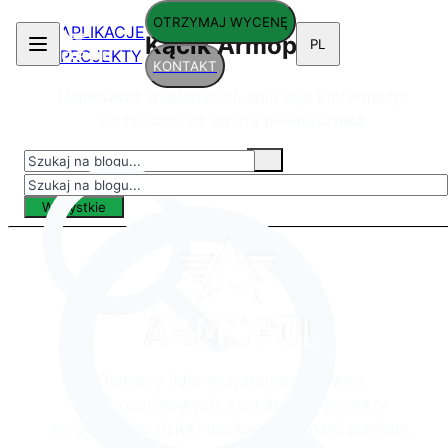
OTRZYMAJ WYCENĘ
APLIKACJE
Kącik Armopol
PL
PROJEKTY
KONTAKT
Najnowsze wiadomości, aplikacje i informacje
techniczne ze świata polimocznika
Wszystkie
Globalny lider w systemach powłok
polimocznikowych, kształtujący projekty
korporacyjne dzięki doskonałym rozwiązaniom.