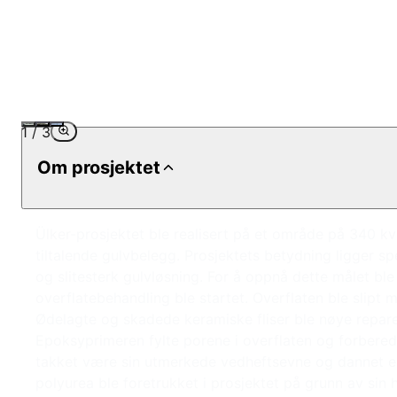
1
/
3
Om prosjektet
Ülker-prosjektet ble realisert på et område på 340 k
tiltalende gulvbelegg. Prosjektets betydning ligger sp
og slitesterk gulvløsning. For å oppnå dette målet ble
overflatebehandling ble startet. Overflaten ble slipt 
Ødelagte og skadede keramiske fliser ble nøye reparer
Epoksyprimeren fylte porene i overflaten og forbered
takket være sin utmerkede vedheftsevne og dannet en 
polyurea ble foretrukket i prosjektet på grunn av sin 