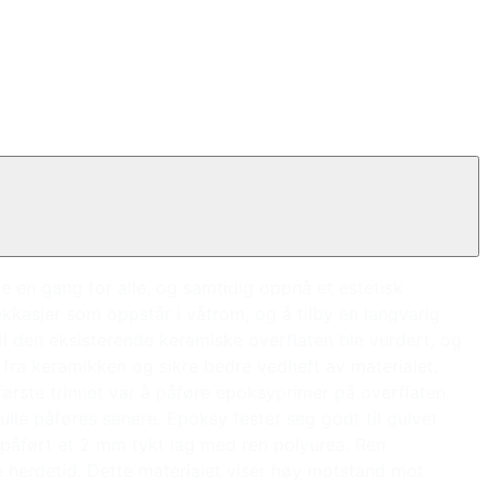
 en gang for alle, og samtidig oppnå et estetisk
ekkasjer som oppstår i våtrom, og å tilby en langvarig
til den eksisterende keramiske overflaten ble vurdert, og
n fra keramikken og sikre bedre vedheft av materialet.
ørste trinnet var å påføre epoksyprimer på overflaten.
lle påføres senere. Epoksy festet seg godt til gulvet
 påført et 2 mm tykt lag med ren polyurea. Ren
ke herdetid. Dette materialet viser høy motstand mot