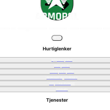
 polyurea-beleggsystemer, som leder bedriftsprosjekter med
🌐
NO
Hurtiglenker
Applikasjoner
Prosjekter
Armopol Hjørne
Romfart og Luftfart
Polyurea-belegg
Kontakt
Tjenester