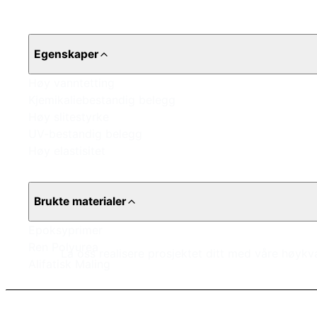
Egenskaper
Høy vanntetting
Kjemikaliebestandig belegg
Høy slitestyrke
UV-bestandig belegg
Høy elastisitet
Brukte materialer
Epoksyprimer
Ren Polyurea
La oss realisere prosjektet ditt med våre høykva
Alifatisk Maling