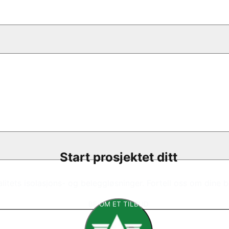
Start prosjektet ditt
litets isolasjons- og beleggløsninger. Fortell oss om dine 
BE OM ET TILBUD