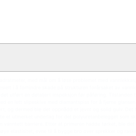
vadratmeter, med mål om å løse problemet med vannlekkasje
esielt i å forhindre skade på strukturen forårsaket av vannl
 det utført en detaljert inspeksjon før påføring. Tilstanden 
med en lett slipeskive med diamantspiss for å fjerne glanse
t, og dermed ble det oppnådd et jevnt og solid gulv. Det f
te et utmerket underlag for det polyuretanbelegget som sku
vanntett barriere. Etter at primeren hadde tørket, ble det
høye elastisitet, evne til å bygge bro over sprekker og ras