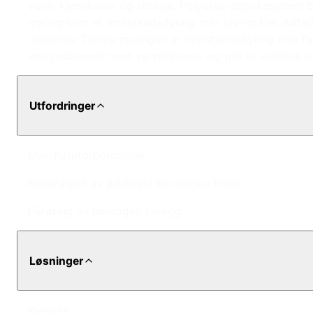
vann, kjemikalier og slitasje. Polyurea-applikasjonen bl
maling som er motstandsdyktig mot UV-stråler. Alifat
utseende. Denne malingen er motstandsdyktig mot farg
løst problemet med vannlekkasje og gitt et estetisk og
Utfordringer
Overflateforberedelse
Reparasjon av ødelagte keramiske fliser
Påføring av homogen belegg
Løsninger
Kjøkken