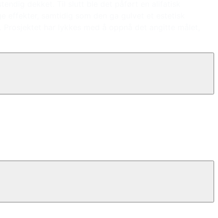
tendig dekket. Til slutt ble det påført en alifatisk
e effekter, samtidig som den ga gulvet et estetisk
 Prosjektet har lykkes med å oppnå det angitte målet,