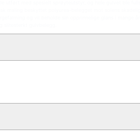
e utført med spesielt sprøyteutstyr, og hele gulvet ble fulls
isk maling beskyttet polyurea-belegget mot solens skadelig
efalming og vil beholde sin opprinnelige glans i mange år.
 slitesterkt gulvbelegg.