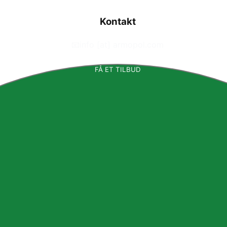
Kontakt
📧
info [at] armopol.com
FÅ ET TILBUD