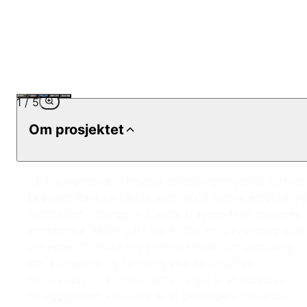
1
/
5
Om prosjektet
Vårt gulvprosjekt i hovedkvarterbygningen til Türkiye
Ekonomi Bankası hadde som mål å forene estetikk og
holdbarhet, i tillegg til å møte kravene til et moderne
kontormiljø. Målet vårt var å tilby en gulvløsning som
var egnet for bankens intensive bruk, var langvarig,
lett å rengjøre og samtidig øke de ansattes
motivasjon. I tråd med dette valgte vi et polyurea-
beleggsystem. Polyurea er et overlegent materiale