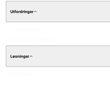
Utfordringer
Intensiv kontorbruk
Behov for rask påføring
Løsninger
Kontoretasjer