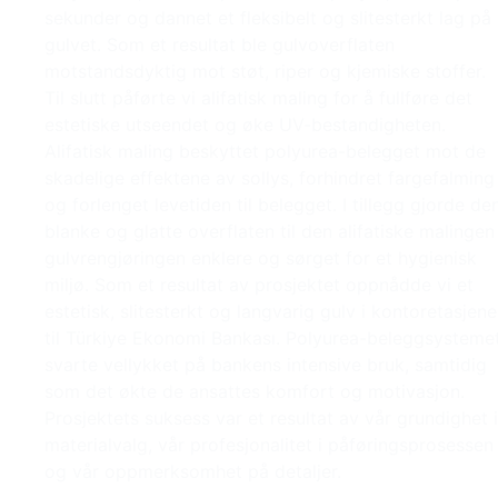
sekunder og dannet et fleksibelt og slitesterkt lag på
gulvet. Som et resultat ble gulvoverflaten
motstandsdyktig mot støt, riper og kjemiske stoffer.
Til slutt påførte vi alifatisk maling for å fullføre det
estetiske utseendet og øke UV-bestandigheten.
Alifatisk maling beskyttet polyurea-belegget mot de
skadelige effektene av sollys, forhindret fargefalming
og forlenget levetiden til belegget. I tillegg gjorde de
blanke og glatte overflaten til den alifatiske malingen
gulvrengjøringen enklere og sørget for et hygienisk
miljø. Som et resultat av prosjektet oppnådde vi et
estetisk, slitesterkt og langvarig gulv i kontoretasjene
til Türkiye Ekonomi Bankası. Polyurea-beleggsysteme
svarte vellykket på bankens intensive bruk, samtidig
som det økte de ansattes komfort og motivasjon.
Prosjektets suksess var et resultat av vår grundighet i
materialvalg, vår profesjonalitet i påføringsprosessen
og vår oppmerksomhet på detaljer.