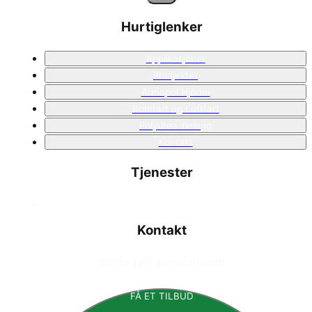
Hurtiglenker
Applikasjoner
Prosjekter
Armopol Hjørne
Romfart og Luftfart
Polyurea-belegg
Kontakt
Tjenester
Kontakt
📧
info [at] armopol.com
FÅ ET TILBUD