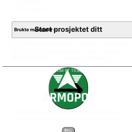
Høy elastisitet
Lett å rengjøre
Start prosjektet ditt
Brukte materialer
Epoksyprimer
La oss realisere prosjektet ditt med våre høykvalitets
Ren Polyurea
isolasjons- og beleggløsninger. Fortell oss om dine
Alifatisk Maling
behov, så lager vi en skreddersydd løsning for deg.
BE OM ET TILBUD
Global leder innen polyurea-beleggsystemer, som
leder bedriftsprosjekter med overlegne løsninger.
🌐
NO