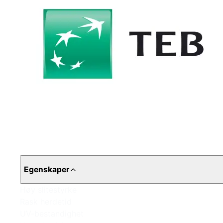
Egenskaper
Høy slitestyrke
Rask herdetid
UV-bestandighet