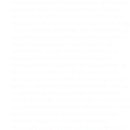
med utmerkede mekaniske egenskaper, rask herding
og sømløs påføring på store overflater. Vi startet
prosjektet vårt med et omhyggelig forarbeid. Først
rengjorde vi det eksisterende betonggulvet fullstendi
med en håndholdt slipemaskin med diamantspiss, og
sørget for at polyurea-påføringen festet seg feilfritt.
Denne fasen optimaliserte gulvets jevnhet og
overflateruhet, og tillot en homogen fordeling av
belegget. Deretter utførte vi en epoksyprimer.
Epoksyprimeren fylte porene i betongoverflaten, og
hjalp polyurea-belegget til å feste seg tettere til
betongen og dannet en sterk bro mellom gulvet og
belegget. Grunnen til at epoksyprimeren ble valgt var
at dens høye vedheft og kjemiske motstand økte
ytelsen til polyurea. I andre trinn gikk vi videre til en 2
mm tykk ren polyurea-påføring. Ren polyurea er en t
komponent elastomer med egenskaper som høy
elastisitet, slitestyrke og kjemisk motstand.
Polyureaen, som ble påført med sprøyte, herdet på