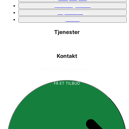
Romfart og Luftfart
Polyurea-belegg
Kontakt
Tjenester
Kontakt
📧
info [at] armopol.com
FÅ ET TILBUD