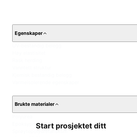
Egenskaper
UV-bestandig belegg
Høy elastisitet
Rask herding
Vanntett struktur
Kjemisk bestandig belegg
Varmeisolerende egenskaper
Brukte materialer
Polyurea
Epoksyprimer
Start prosjektet ditt
Sprøytepolyuretanskum