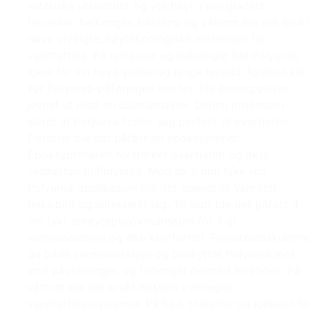
estetiske utseendet og yte høyt. I prosjektets
terrasser, balkonger, basseng og våtrom ble det bruk
nøye utvalgte, høyteknologiske materialer for
vanntetting. På terrasser og balkonger ble Polyurea,
kjent for sin høye ytelse og lange levetid, foretrukket.
Før Polyurea-påføringen startet, ble betonggulvet
jevnet ut med en diamantsliper. Denne prosessen
sikret at Polyurea fester seg perfekt til overflaten.
Deretter ble det påført en epoksyprimer.
Epoksyprimeren forsterket overflaten og økte
vedheften til Polyurea. Med en 2 mm tykk ren
Polyurea-applikasjon ble det dannet et vanntett,
fleksibelt og slitesterkt lag. Til slutt ble det påført 4
cm tykt sprøytepolyuretanskum for å gi
varmeisolasjon og øke komforten. Polyuretanskumme
ga både varmeisolasjon og beskyttet Polyurea mot
ytre påvirkninger, og forlenget dermed levetiden. På
våtrom ble det brukt Kösters overlegne
vanntettingssystemer. På bad, toaletter og kjøkken bl