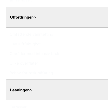
år fremover.
Utfordringer
Omfattende vanntetting
Høy luftfuktighet
Områder med intensiv bruk
Ulike overflater
Behov for rask påføring
Løsninger
Terrasser