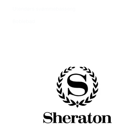
Utendørs svømmebasseng
Boblebad