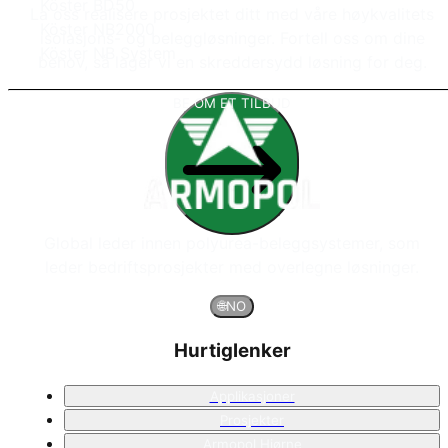
Köster BD50
La oss realisere prosjektet ditt med våre høykvalitets
Köster NB2000
isolasjons- og beleggløsninger. Fortell oss om dine
Köster NB System
behov, så lager vi en skreddersydd løsning for deg.
BE OM ET TILBUD
Global leder innen polyurea-beleggsystemer, som
leder bedriftsprosjekter med overlegne løsninger.
🌐
NO
Hurtiglenker
Applikasjoner
Prosjekter
Armopol Hjørne