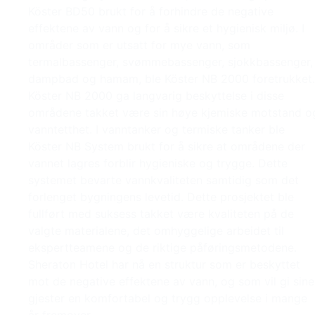
Köster BD50 brukt for å forhindre de negative
effektene av vann og for å sikre et hygienisk miljø. I
områder som er utsatt for mye vann, som
termalbassenger, svømmebassenger, sjokkbassenger,
dampbad og hamam, ble Köster NB 2000 foretrukket.
Köster NB 2000 ga langvarig beskyttelse i disse
områdene takket være sin høye kjemiske motstand o
vanntetthet. I vanntanker og termiske tanker ble
Köster NB System brukt for å sikre at områdene der
vannet lagres forblir hygieniske og trygge. Dette
systemet bevarte vannkvaliteten samtidig som det
forlenget bygningens levetid. Dette prosjektet ble
fullført med suksess takket være kvaliteten på de
valgte materialene, det omhyggelige arbeidet til
ekspertteamene og de riktige påføringsmetodene.
Sheraton Hotel har nå en struktur som er beskyttet
mot de negative effektene av vann, og som vil gi sine
gjester en komfortabel og trygg opplevelse i mange