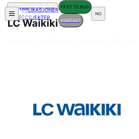
Tilbake til prosjekter
FÅ ET TILBUD
APPLIKASJONER
NO
PROSJEKTER
LC Waikiki
KONTAKT
Istanbul - Tyrkia
August 8, 2022
300
m²
5 dager