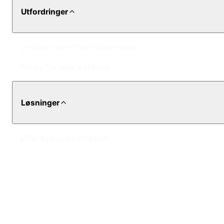
Utfordringer
Detaljert overflateforberedelse
Behov for rask påføring
Løsninger
LCW bygningsterrasser