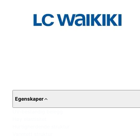
Egenskaper
UV-bestandig belegg
Høy elastisitet
Hurtigherdende struktur
Vanntett struktur