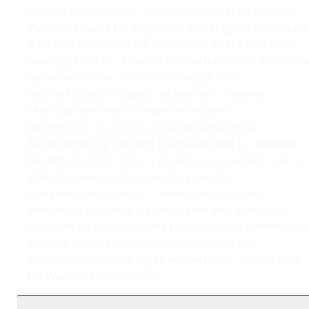
og skapte en barriere som hindret vann i å passere.
Polyureas raske herdingsegenskaper gjorde det mulig
å fullføre prosjektet på kort tid. Til slutt ble alifatisk
maling påført for å beskytte overflaten mot UV-stråle
og miljøfaktorer. Alifatisk maling gir høy
fargestabilitet, et blankt og estetisk utseende,
samtidig som den forlenger levetiden til
polyureabelegg og gir langsiktig beskyttelse.
Fargevalget ble bestemt i samsvar med LC Waikikis
bedriftsidentitet. Som et resultat av prosjektet ble LC
Waikikis terrasser fullstendig renset for
vannlekkasjeproblemer. Takket være det nye
belegningssystemet ble terrassene mer estetiske,
holdbare og nyttige. Dette prosjektet ble fullført med
suksess med riktig materialvalg, en grundig
applikasjonsprosess og et ekspertteam, og oppfylte
LC Waikikis forventninger.