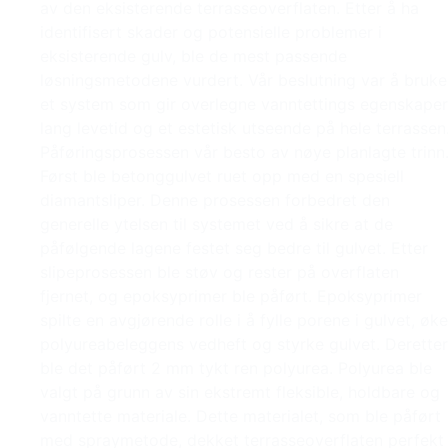
av den eksisterende terrasseoverflaten. Etter å ha
identifisert skader og potensielle problemer i
eksisterende gulv, ble de mest passende
løsningsmetodene vurdert. Vår beslutning var å bruke
et system som gir overlegne vanntettings egenskaper
lang levetid og et estetisk utseende på hele terrassen
Påføringsprosessen vår besto av nøye planlagte trinn
Først ble betonggulvet ruet opp med en spesiell
diamantsliper. Denne prosessen forbedret den
generelle ytelsen til systemet ved å sikre at de
påfølgende lagene festet seg bedre til gulvet. Etter
slipeprosessen ble støv og rester på overflaten
fjernet, og epoksyprimer ble påført. Epoksyprimer
spilte en avgjørende rolle i å fylle porene i gulvet, øke
polyureabeleggens vedheft og styrke gulvet. Deretter
ble det påført 2 mm tykt ren polyurea. Polyurea ble
valgt på grunn av sin ekstremt fleksible, holdbare og
vanntette materiale. Dette materialet, som ble påført
med spraymetode, dekket terrasseoverflaten perfekt