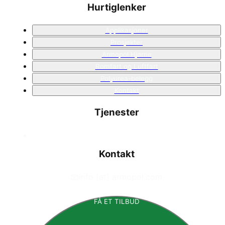
Hurtiglenker
Applikasjoner
Prosjekter
Armopol Hjørne
Romfart og Luftfart
Polyurea-belegg
Kontakt
Tjenester
Kontakt
📧
info [at] armopol.com
FÅ ET TILBUD