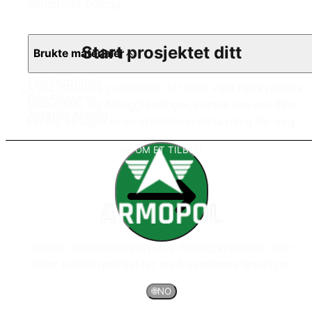
Slitesterkt belegg
Start prosjektet ditt
Brukte materialer
Epoksyprimer
La oss realisere prosjektet ditt med våre høykvalitets
Ren Polyurea
isolasjons- og beleggløsninger. Fortell oss om dine
Alifatisk Maling
behov, så lager vi en skreddersydd løsning for deg.
BE OM ET TILBUD
Global leder innen polyurea-beleggsystemer, som
leder bedriftsprosjekter med overlegne løsninger.
🌐
NO