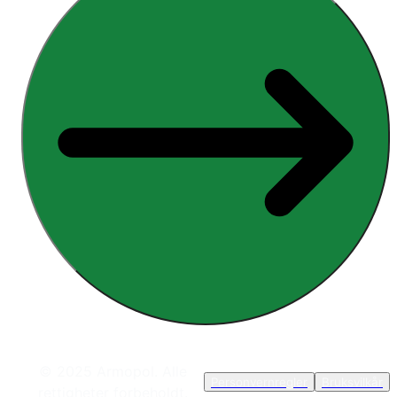
© 2025 Armopol. Alle
Personvernregler
Bruksvilkår
rettigheter forbeholdt.