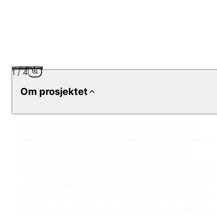
1
/
4
Om prosjektet
Vi startet med mål om å finne en varig løsning på
vannlekkasjeproblemene på terrassene til LC Waikiki.
Dette prosjektet var ikke bare en oppussing av
terrassen, men også en strategisk investering som vil
forlenge bygningens levetid, øke innendørskomforten
og styrke merkevareimage. Målet vårt var å gjøre
bygningens terrasser vanntette, slitesterke og estetis
tiltalende. Første skritt var en detaljert undersøkelse