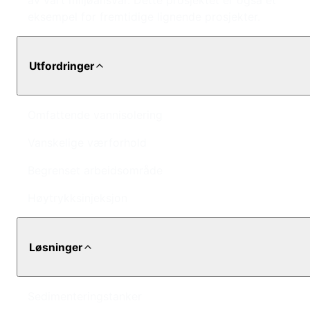
av vårt miljøansvar. Dette prosjektet er også et
eksempel for fremtidige lignende prosjekter.
Utfordringer
Omfattende vannisolering
Vanskelige værforhold
Begrenset arbeidsområde
Høytrykksinjeksjon
Løsninger
Sedimenteringstanker