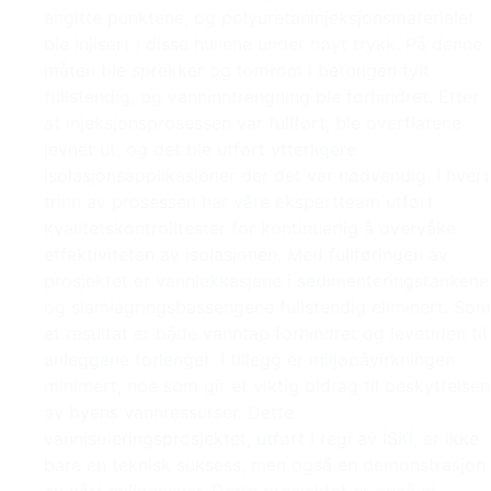
angitte punktene, og polyuretaninjeksjonsmaterialet
ble injisert i disse hullene under høyt trykk. På denne
måten ble sprekker og tomrom i betongen fylt
fullstendig, og vanninntrengning ble forhindret. Etter
at injeksjonsprosessen var fullført, ble overflatene
jevnet ut, og det ble utført ytterligere
isolasjonsapplikasjoner der det var nødvendig. I hvert
trinn av prosessen har våre ekspertteam utført
kvalitetskontrolltester for kontinuerlig å overvåke
effektiviteten av isolasjonen. Med fullføringen av
prosjektet er vannlekkasjene i sedimenteringstankene
og slamlagringsbassengene fullstendig eliminert. Som
et resultat er både vanntap forhindret og levetiden til
anleggene forlenget. I tillegg er miljøpåvirkningen
minimert, noe som gir et viktig bidrag til beskyttelsen
av byens vannressurser. Dette
vannisoleringsprosjektet, utført i regi av İSKİ, er ikke
bare en teknisk suksess, men også en demonstrasjon