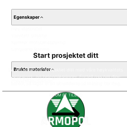
Egenskaper
Høy elastisitet
Vanntett struktur
Kjemisk motstandsdyktig
Langvarig løsning
Start prosjektet ditt
Brukte materialer
La oss realisere prosjektet ditt med våre høykvalitets
isolasjons- og beleggløsninger. Fortell oss om dine
Polyuretaninjeksjon
behov, så lager vi en skreddersydd løsning for deg.
BE OM ET TILBUD