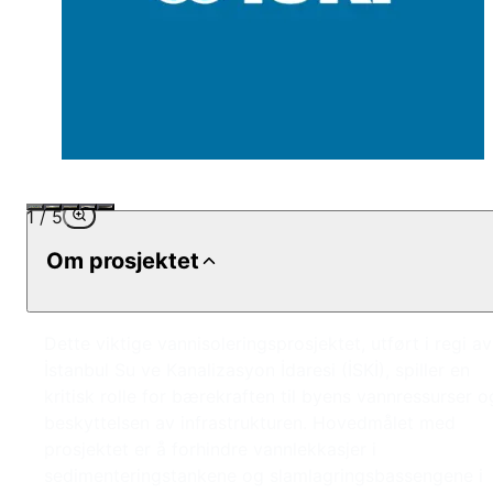
1
/
5
Om prosjektet
Dette viktige vannisoleringsprosjektet, utført i regi av
İstanbul Su ve Kanalizasyon İdaresi (İSKİ), spiller en
kritisk rolle for bærekraften til byens vannressurser o
beskyttelsen av infrastrukturen. Hovedmålet med
prosjektet er å forhindre vannlekkasjer i
sedimenteringstankene og slamlagringsbassengene i