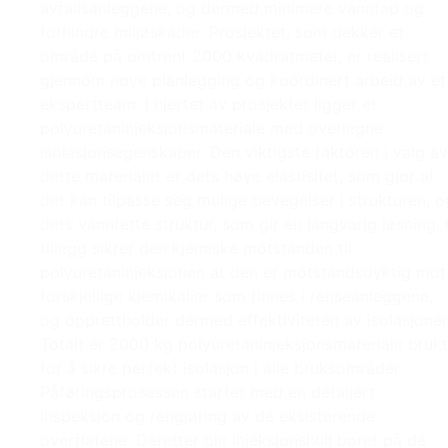
avfallsanleggene, og dermed minimere vanntap og
forhindre miljøskader. Prosjektet, som dekker et
område på omtrent 2000 kvadratmeter, er realisert
gjennom nøye planlegging og koordinert arbeid av et
ekspertteam. I hjertet av prosjektet ligger et
polyuretaninjeksjonsmateriale med overlegne
isolasjonsegenskaper. Den viktigste faktoren i valg av
dette materialet er dets høye elastisitet, som gjør at
det kan tilpasse seg mulige bevegelser i strukturen, o
dets vanntette struktur, som gir en langvarig løsning. 
tillegg sikrer den kjemiske motstanden til
polyuretaninjeksjonen at den er motstandsdyktig mot
forskjellige kjemikalier som finnes i renseanleggene,
og opprettholder dermed effektiviteten av isolasjonen
Totalt er 2000 kg polyuretaninjeksjonsmateriale brukt
for å sikre perfekt isolasjon i alle bruksområder.
Påføringsprosessen startet med en detaljert
inspeksjon og rengjøring av de eksisterende
overflatene. Deretter ble injeksjonshull boret på de