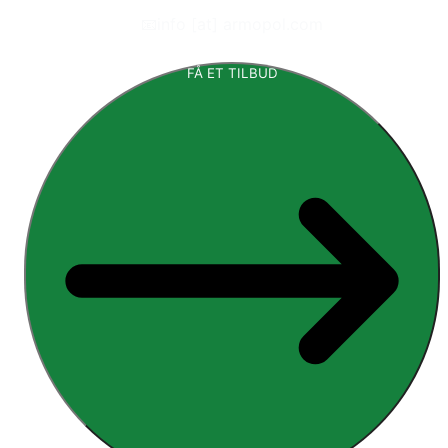
📧
info [at] armopol.com
FÅ ET TILBUD