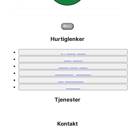
Global leder innen polyurea-beleggsystemer, som
leder bedriftsprosjekter med overlegne løsninger.
🌐
NO
Hurtiglenker
Applikasjoner
Prosjekter
Armopol Hjørne
Romfart og Luftfart
Polyurea-belegg
Kontakt
Tjenester
Kontakt