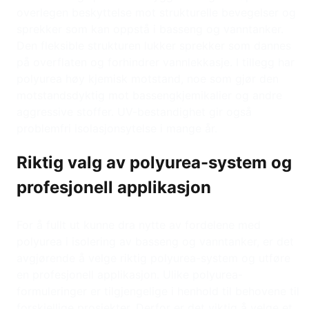
overlegen beskyttelse mot strukturelle bevegelser og
sprekker som kan oppstå i basseng og vanntanker.
Den fleksible strukturen lukker sprekker som dannes
på overflaten og forhindrer vannlekkasje. I tillegg har
polyurea høy kjemisk motstand, noe som gjør den
motstandsdyktig mot bassengkjemikalier og andre
aggressive stoffer. UV-bestandighet gir også
problemfri isolasjonsytelse i mange år.
Riktig valg av polyurea-system og
profesjonell applikasjon
For å fullt ut kunne dra nytte av fordelene med
polyurea i isolering av basseng og vanntanker, er det
avgjørende å velge riktig polyurea-system og utføre
en profesjonell applikasjon. Ulike polyurea-
formuleringer er tilgjengelige i henhold til behovene til
forskjellige prosjekter. Derfor er det viktig å velge et