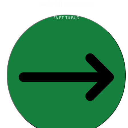
📧
info [at] armopol.com
FÅ ET TILBUD