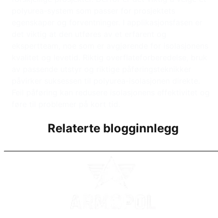
polyurea-system som passer for prosjektets
egenskaper og forventninger. I applikasjonsfasen er
det viktig at den utføres av et erfarent og
ekspertteam, noe som er avgjørende for isolasjonens
kvalitet og levetid. Riktig overflateforberedelse, bruk
av passende utstyr og riktige påføringsteknikker
påvirker suksessen til polyurea-isolasjonen direkte.
Feil påføring kan redusere isolasjonens effektivitet og
føre til problemer på kort tid.
Relaterte blogginnlegg