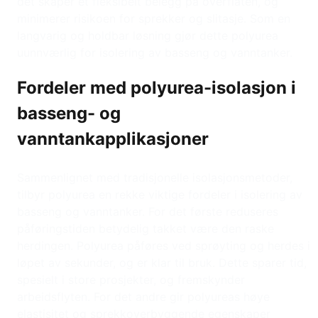
det skaper et fleksibelt belegg på overflaten, og
minimerer risikoen for sprekker og slitasje. Som en
langvarig og holdbar løsning gjør dette polyurea
uunnværlig for isolering av basseng og vanntanker.
Fordeler med polyurea-isolasjon i
basseng- og
vanntankapplikasjoner
Sammenlignet med tradisjonelle isolasjonsmetoder,
tilbyr polyurea en rekke viktige fordeler i isolering av
basseng og vanntanker. For det første reduseres
påføringstiden betydelig takket være den raske
herdingen. Polyurea påføres ved sprøyting og herdes i
løpet av sekunder, og er klar til bruk. Dette sparer tid,
spesielt i store prosjekter, og fremskynder
arbeidsflyten. For det andre gir polyureas høye
elastisitet og sprekkoverbyggende egenskaper