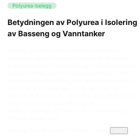
Polyurea-belegg
Betydningen av Polyurea i Isolering
av Basseng og Vanntanker
Oppdag den beste isolasjonsløsningen for dine
bassenger og vanntanker med polyurea! Sikre dine
konstruksjoner med langvarige og holdbare polyurea-
beleggsystemer som forhindrer vannlekkasjer. Med
fordeler som rask påføring, høy elastisitet og kjemisk
motstand, er polyurea den ideelle løsningen for
isolering av basseng og vanntanker. Kontakt Armopols
ekspertteam for polyurea-belegg og
isolasjonsløsninger. Vi tilbyr profesjonelle løsninger
tilpasset ditt prosjekt.
Armopol Team
11. juni 2025
418
3
min lesetid
Del