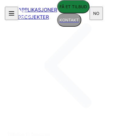
FÅ ET TILBUD
APPLIKASJONER
NO
PROSJEKTER
KONTAKT
Tilbake til bloggen