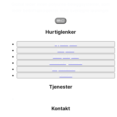
Global leder innen polyurea-beleggsystemer, som
leder bedriftsprosjekter med overlegne løsninger.
🌐
NO
Hurtiglenker
Applikasjoner
Prosjekter
Armopol Hjørne
Romfart og Luftfart
Polyurea-belegg
Kontakt
Tjenester
Kontakt