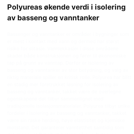
Polyureas økende verdi i isolering
av basseng og vanntanker
Bassenger og vanntanker er områder i bygninger som
er mest i kontakt med vann og dermed har størst
risiko for slitasje. Vannlekkasjer i disse områdene
skader både konstruksjonen og fører til økonomiske
tap på grunn av vanntap. Derfor er isolering av
basseng og vanntanker av stor betydning, og valg av
riktig materiale spiller en kritisk rolle. Polyurea har blitt
en stadig mer foretrukket løsning for isolering av
basseng og vanntanker, takket være de overlegne
egenskapene det tilbyr sammenlignet med
tradisjonelle isolasjonsmaterialer. Polyurea tilbyr unike
fordeler i isolering av basseng og vanntanker, takket
være sin raske herding, høye elastisitet og kjemiske
motstand. Det garanterer vanntetthet samtidig som