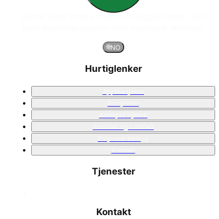
Global leder innen polyurea-beleggsystemer, som
leder bedriftsprosjekter med overlegne løsninger.
🌐
NO
Hurtiglenker
Applikasjoner
Prosjekter
Armopol Hjørne
Romfart og Luftfart
Polyurea-belegg
Kontakt
Tjenester
Kontakt