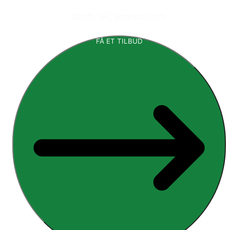
📧
info [at] armopol.com
FÅ ET TILBUD