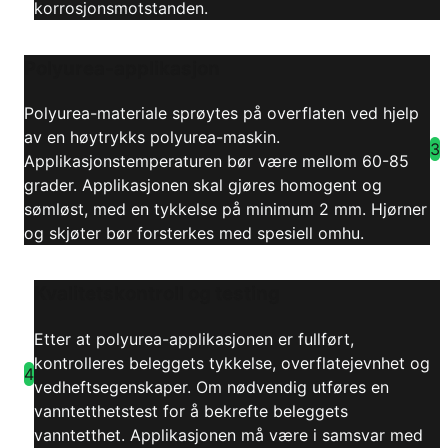
korrosjonsmotstanden.
Polyurea-applikasjon
Polyurea-materiale sprøytes på overflaten ved hjelp
av en høytrykks polyurea-maskin.
3
Applikasjonstemperaturen bør være mellom 60-85
grader. Applikasjonen skal gjøres homogent og
sømløst, med en tykkelse på minimum 2 mm. Hjørner
og skjøter bør forsterkes med spesiell omhu.
Kvalitetskontroll og testing
Etter at polyurea-applikasjonen er fullført,
kontrolleres beleggets tykkelse, overflatejevnhet og
4
vedheftsegenskaper. Om nødvendig utføres en
vanntetthetstest for å bekrefte beleggets
vanntetthet. Applikasjonen må være i samsvar med