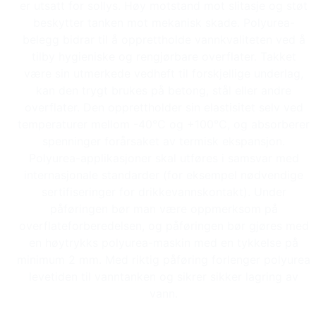
er utsatt for sollys. Høy motstand mot slitasje og støt
beskytter tanken mot mekanisk skade. Polyurea-
belegg bidrar til å opprettholde vannkvaliteten ved å
tilby hygieniske og rengjørbare overflater. Takket
være sin utmerkede vedheft til forskjellige underlag,
kan den trygt brukes på betong, stål eller andre
overflater. Den opprettholder sin elastisitet selv ved
temperaturer mellom -40°C og +100°C, og absorberer
spenninger forårsaket av termisk ekspansjon.
Polyurea-applikasjoner skal utføres i samsvar med
internasjonale standarder (for eksempel nødvendige
sertifiseringer for drikkevannskontakt). Under
påføringen bør man være oppmerksom på
overflateforberedelsen, og påføringen bør gjøres med
en høytrykks polyurea-maskin med en tykkelse på
minimum 2 mm. Med riktig påføring forlenger polyurea
levetiden til vanntanken og sikrer sikker lagring av
vann.