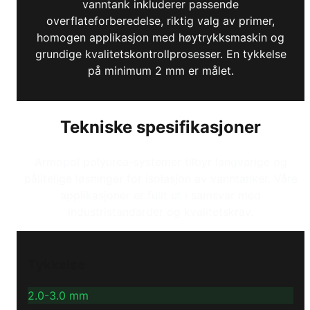
vanntank inkluderer passende
overflateforberedelse, riktig valg av primer,
homogen applikasjon med høytrykksmaskin og
grundige kvalitetskontrollprosesser. En tykkelse
på minimum 2 mm er målet.
Tekniske spesifikasjoner
Armopol polyurea-systemer tilbyr langvarige og
pålitelige løsninger for isolasjon av vanntanker. Våre
applikasjoner er fullt ut i samsvar med
industristandarder og kvalitetskrav.
Tykkelse
2.0-3.0 mm