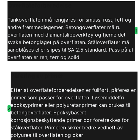
Overflateforberedelse
Tankoverflaten må rengjøres for smuss, rust, fett og
andre fremmedlegemer. Betongoverflater må ru
1
overflaten med diamantslipeverktøy og fjerne det
svake betonglaget på overflaten. Ståloverflater må
sandblåses eller slipes til SA 2.5 standard. Pass på at
overflaten er ren, tørr og solid.
Påføring av primer
Etter at overflateforberedelsen er fullført, påføres en
primer som passer for overflaten. Løsemiddelfri
epoksyprimer eller polyuretanprimer kan brukes til
2
betongoverflater. Epoksybasert
korrosjonsbeskyttende primer bør foretrekkes for
ståloverflater. Primeren sikrer bedre vedheft av
polyurea til overflaten og øker