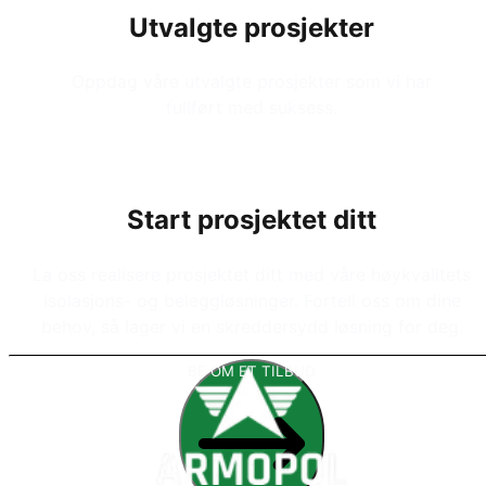
Utvalgte prosjekter
Oppdag våre utvalgte prosjekter som vi har
fullført med suksess.
Start prosjektet ditt
La oss realisere prosjektet ditt med våre høykvalitets
isolasjons- og beleggløsninger. Fortell oss om dine
behov, så lager vi en skreddersydd løsning for deg.
BE OM ET TILBUD