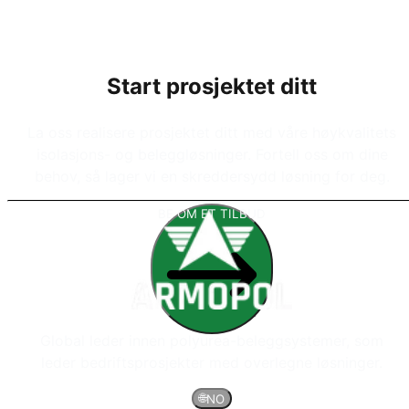
Start prosjektet ditt
La oss realisere prosjektet ditt med våre høykvalitets
isolasjons- og beleggløsninger. Fortell oss om dine
behov, så lager vi en skreddersydd løsning for deg.
BE OM ET TILBUD
Global leder innen polyurea-beleggsystemer, som
leder bedriftsprosjekter med overlegne løsninger.
🌐
NO