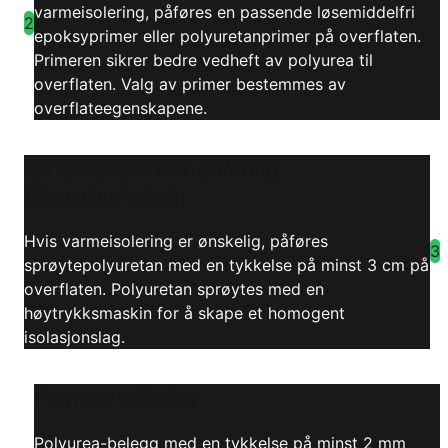
varmeisolering, påføres en passende løsemiddelfri
2
epoksyprimer eller polyuretanprimer på overflaten.
Primeren sikrer bedre vedheft av polyurea til
overflaten. Valg av primer bestemmes av
overflateegenskapene.
Sprøytepolyuretan påføring
(Varmeisolering)
Hvis varmeisolering er ønskelig, påføres
3
sprøytepolyuretan med en tykkelse på minst 3 cm på
overflaten. Polyuretan sprøytes med en
høytrykksmaskin for å skape et homogent
isolasjonslag.
Polyurea påføring
Polyurea-belegg med en tykkelse på minst 2 mm