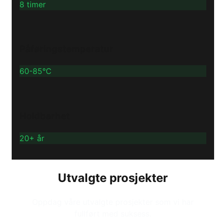
8 timer
Påføringstemperatur
60-85°C
Holdbarhet
20+ år
Utvalgte prosjekter
Oppdag våre utvalgte prosjekter som vi har
fullført med suksess.