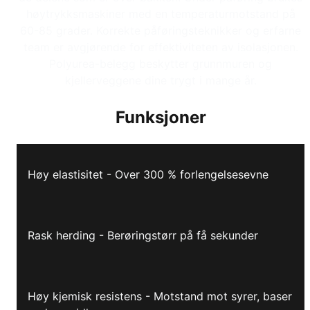
høytrykksmaskiner med en temperaturmotstand på
60-85 grader. Korrekte påføringsteknikker og erfarne
team er avgjørende for effektiviteten av isolasjonen.
Polyurea-belegg beskytter grunnmuren og
kjellerveggene dine trygt i mange år.
Funksjoner
Høy elastisitet - Over 300 % forlengelsesevne
Rask herding - Berøringstørr på få sekunder
Høy kjemisk resistens - Motstand mot syrer, baser