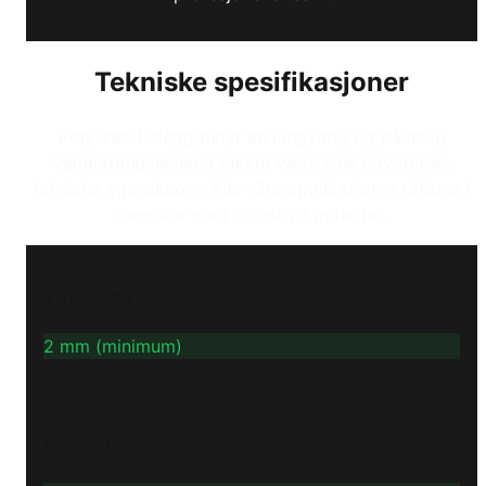
Tekniske spesifikasjoner
Polyurea-belegg tilbyr en langvarig og pålitelig
vanntettingsløsning takket være sine høyytelses
tekniske egenskaper. Alle våre applikasjoner utføres i
samsvar med industristandarder.
Tykkelse
2 mm (minimum)
Herdetid