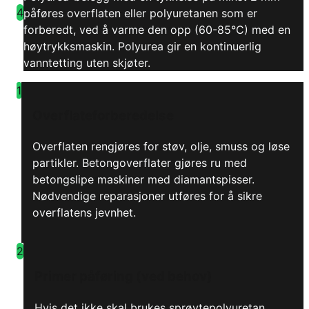
4
påføres overflaten eller polyuretanen som er
forberedt, ved å varme den opp (60-85°C) med en
høytrykksmaskin. Polyurea gir en kontinuerlig
vanntetting uten skjøter.
1
Overflateforberedelse
Overflaten rengjøres for støv, olje, smuss og løse
partikler. Betongoverflater gjøres ru med
betongslipe maskiner med diamantspisser.
Nødvendige reparasjoner utføres for å sikre
overflatens jevnhet.
2
Primer påføring (ved behov)
Hvis det ikke skal brukes sprøytepolyuretan