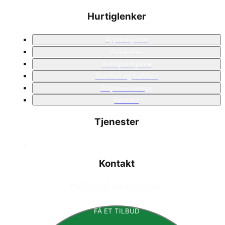
Hurtiglenker
Applikasjoner
Prosjekter
Armopol Hjørne
Romfart og Luftfart
Polyurea-belegg
Kontakt
Tjenester
Kontakt
📧
info [at] armopol.com
FÅ ET TILBUD