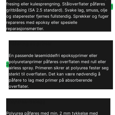
fresing eller kulesprengning. Ståloverflater påføres
1
gritblåsing (SA 2.5 standard). Svake lag, smuss, olje
og støperester fjernes fullstendig. Sprekker og fuger
repareres med epoksy eller spesielle
reparasjonsmørtler.
Påføring av primer
En passende løsemiddelfri epoksyprimer eller
polyuretanprimer påføres overflaten med rull eller
2
airless spray. Primeren sikrer at polyurea fester seg
sterkt til overflaten. Det kan være nødvendig å
påføre to lag med primer på absorberende
overflater.
Polyurea-belegg
Polyurea påføres med min. 2 mm tykkelse med