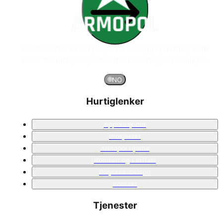
Global leder innen polyurea-beleggsystemer, som
leder bedriftsprosjekter med overlegne løsninger.
🌐
NO
Hurtiglenker
Applikasjoner
Prosjekter
Armopol Hjørne
Romfart og Luftfart
Polyurea-belegg
Kontakt
Tjenester