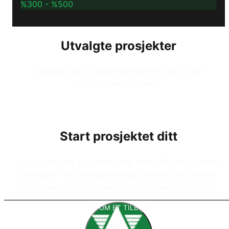
%300 - %500
Utvalgte prosjekter
Oppdag våre utvalgte prosjekter som vi har
fullført med suksess.
Start prosjektet ditt
La oss realisere prosjektet ditt med våre høykvalitets
isolasjons- og beleggløsninger. Fortell oss om dine
behov, så lager vi en skreddersydd løsning for deg.
BE OM ET TILBUD