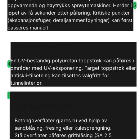
3
oppvarmede og høytrykks sprøytemaskiner. Herder i
løpet av få sekunder etter påføring. Kritiske punkter
(ekspansjonsfuger, detaljsammenføyninger) kan først
passeres manuelt.
Toppstrøk (Valgfritt)
En UV-bestandig polyuretan toppstrøk kan påføres i
4
områder med UV-eksponering. Farget toppstrøk eller
antiskli-tilsetning kan tilsettes valgfritt for
tunnelinteriør.
1
Overflateforberedelse
Betongoverflater gjøres ru ved hjelp av
sandblåsing, fresing eller kulesprengning.
Ståloverflater påføres gritblåsing (SA 2.5