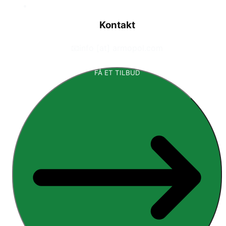
Kontakt
📧
info [at] armopol.com
FÅ ET TILBUD