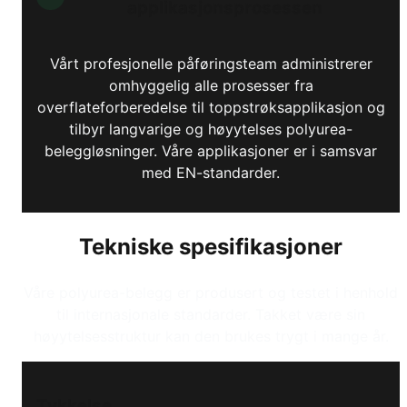
applikasjonsprosessen
Vårt profesjonelle påføringsteam administrerer
omhyggelig alle prosesser fra
overflateforberedelse til toppstrøksapplikasjon og
tilbyr langvarige og høyytelses polyurea-
beleggløsninger. Våre applikasjoner er i samsvar
med EN-standarder.
Tekniske spesifikasjoner
Våre polyurea-belegg er produsert og testet i henhold
til internasjonale standarder. Takket være sin
høyytelsesstruktur kan den brukes trygt i mange år.
Tykkelse