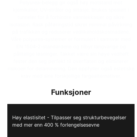
Polyurea-belegg gir også høy motstand mot
kjemikalier, UV-stråler og slitasje. Brukes spesielt i
tunneler for å forhindre vannlekkasjer og sikre
isolasjon. Rask påføringstid sikrer minimal påvirkning
på trafikken og reduserer vedlikeholdskostnadene.
Våre polyurea-systemer er formulert i samsvar med
EN 1504-2-standardene og tilbyr langvarige og
pålitelige løsninger. Takket være sin høye vedheft
fester den seg perfekt til overflaten og eliminerer
risikoen for delaminering. Den oppfyller også estetiske
krav med sine forskjellige fargealternativer.
Funksjoner
Høy elastisitet - Tilpasser seg strukturbevegelser
med mer enn 400 % forlengelsesevne