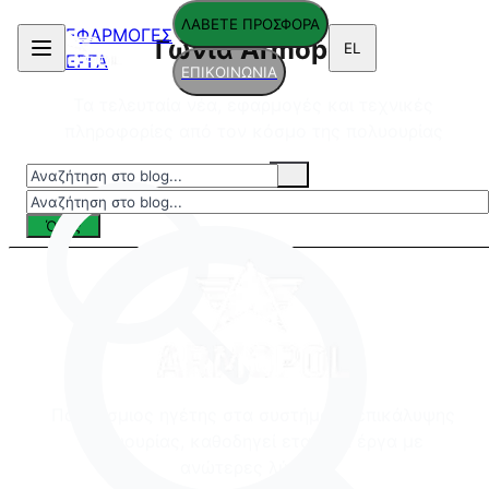
ΛΑΒΕΤΕ ΠΡΟΣΦΟΡΑ
ΕΦΑΡΜΟΓΕΣ
Γωνιά Armopol
EL
ΕΡΓΑ
ΕΠΙΚΟΙΝΩΝΙΑ
Τα τελευταία νέα, εφαρμογές και τεχνικές
πληροφορίες από τον κόσμο της πολυουρίας
Όλες
Παγκόσμιος ηγέτης στα συστήματα επικάλυψης
πολυουρίας, καθοδηγεί εταιρικά έργα με
ανώτερες λύσεις.