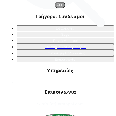
🌐
EL
Γρήγοροι Σύνδεσμοι
Εφαρμογές
Έργα
Γωνιά Armopol
Διάστημα και Αεροπορία
Επικάλυψη Πολυουρίας
Επικοινωνία
Υπηρεσίες
Επικοινωνία
📧
info [at] armopol.com