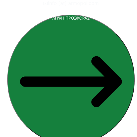
📧
info [at] armopol.com
ΛΗΨΗ ΠΡΟΣΦΟΡΑΣ