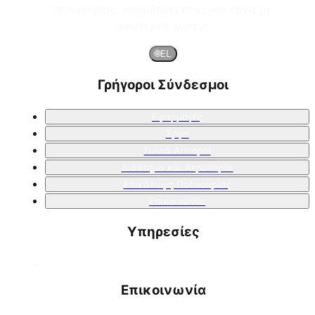
πολυουρίας, καθοδηγεί εταιρικά έργα με
ανώτερες λύσεις.
🌐
EL
Γρήγοροι Σύνδεσμοι
Εφαρμογές
Έργα
Γωνιά Armopol
Διάστημα και Αεροπορία
Επικάλυψη Πολυουρίας
Επικοινωνία
Υπηρεσίες
Επικοινωνία