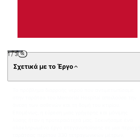
1
/
3
Σχετικά με το Έργο
Το πρόβλημα διαρροής νερού που αντιμετωπίσαμε
στην ταράτσα του Memorial Hospital απειλούσε την
άνεση των ασθενών και τη δομή του κτιρίου.
Επομένως, η εύρεση μιας γρήγορης και μόνιμης
λύσης ήταν η προτεραιότητά μας. Ξεκινήσαμε ένα
ολοκληρωμένο έργο στεγανοποίησης σε μια περιοχ
ταράτσας περίπου 330 τετραγωνικών μέτρων,