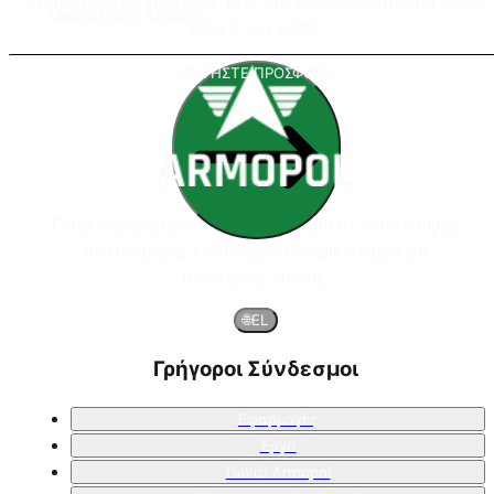
Πείτε μας τις ανάγκες σας, ας ετοιμάσουμε μια λύση
Αλειφατικό Χρώμα
ειδικά για εσάς.
ΖΗΤΗΣΤΕ ΠΡΟΣΦΟΡΑ
Παγκόσμιος ηγέτης στα συστήματα επικάλυψης
πολυουρίας, καθοδηγεί εταιρικά έργα με
ανώτερες λύσεις.
🌐
EL
Γρήγοροι Σύνδεσμοι
Εφαρμογές
Έργα
Γωνιά Armopol