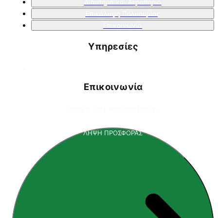
Διάστημα και Αεροπορία
Επικάλυψη Πολυουρίας
Επικοινωνία
Υπηρεσίες
Επικοινωνία
📧
info [at] armopol.com
ΛΗΨΗ ΠΡΟΣΦΟΡΑΣ