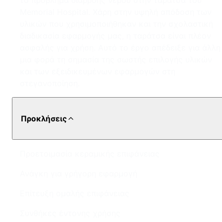
το πρόβλημα διαρροής νερού στην ταράτσα του
Memorial Hospital. Χάρη στην υψηλή απόδοση των
υλικών που χρησιμοποιήθηκαν και την σχολαστική
διαδικασία εφαρμογής μας, η ταράτσα είναι πλέον
ασφαλής για χρήση. Αυτό το έργο απέδειξε για άλλη
μια φορά τη σημασία της σωστής επιλογής υλικών
και των εξειδικευμένων εφαρμογών στη
στεγανοποίηση.
Προκλήσεις
Προετοιμασία κεραμικής επιφάνειας
Ανάγκη για γρήγορη εφαρμογή
Επίτευξη ομαλής επιφάνειας
Συνθήκες έντονης χρήσης