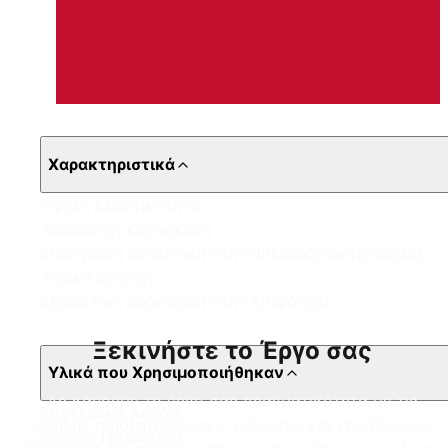
Χαρακτηριστικά
Υψηλή ελαστικότητα
Αδιάβροχη κατασκευή
Επίστρωση ανθεκτική στην υπεριώδη ακτινοβολία
Χημική αντοχή
Εξαιρετική πρόσφυση στην επιφάνεια
Ξεκινήστε το Έργο σας
Υλικά που Χρησιμοποιήθηκαν
Ας κάνουμε το έργο σας πραγματικότητα με τις
Εποξειδικό Αστάρι
υψηλής ποιότητας λύσεις μόνωσης και επικάλυψης.
Καθαρή Πολυουρία