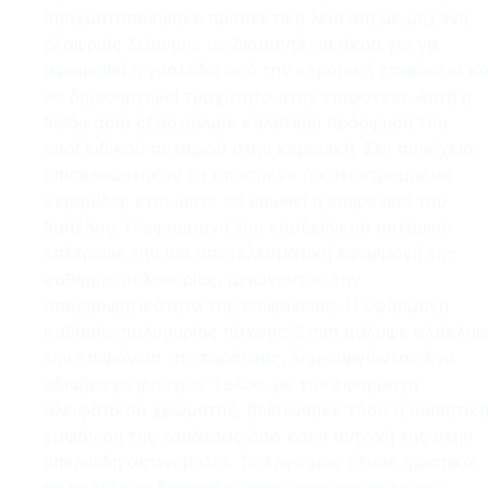
πραγματοποιήθηκε προσεκτική λείανση με μηχανή
ελαφριάς λείανσης με διαμαντένια άκρα για να
αφαιρεθεί η γυαλάδα από την κεραμική επιφάνεια κα
να δημιουργηθεί τραχύτητα στην επιφάνεια. Αυτή η
διαδικασία εξασφάλισε καλύτερη πρόσφυση του
εποξειδικού ασταριού στην κεραμική. Στη συνέχεια,
επισκευάστηκαν τα σπασμένα ή κατεστραμμένα
κεραμίδια, έτσι ώστε να ισιωθεί η επιφάνεια του
δαπέδου. Η εφαρμογή του εποξειδικού ασταριού
επέτρεψε την πιο αποτελεσματική εφαρμογή της
καθαρής πολυουρίας, μειώνοντας την
απορροφητικότητα της επιφάνειας. Η εφαρμογή
καθαρής πολυουρίας πάχους 2 mm κάλυψε ολόκληρ
την επιφάνεια της ταράτσας, δημιουργώντας ένα
αδιάβροχο φράγμα. Τέλος, με την εφαρμογή
αλειφατικού χρώματος, βελτιώθηκε τόσο η αισθητικ
εμφάνιση της ταράτσας όσο και η αντοχή της στην
υπεριώδη ακτινοβολία. Το έργο μας έλυσε οριστικά