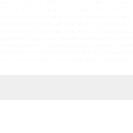
ερες ιδιότητές της. Αυτό το υλικό, το οποίο εφαρμόσαμ
ς, αποτρέποντας το σχηματισμό ρωγμών. Ταυτόχρονα, χά
 πολλά χρόνια. Για τη θερμομόνωση, χρησιμοποιήσαμε αφρ
ενεργειακή απόδοση των κτιρίων χάρη στις εξαιρετικές
ας όλα τα κενά στην επιφάνεια. Τέλος, ως προστατευτι
ρεθάνης, παρέχοντας πρόσθετη προστασία από μηχανικέ
 επιτυχία χάρη στον σχολαστικό σχεδιασμό και την αφοσ
οστατεύονται στο υψηλότερο επίπεδο από υγρομόνωση και 
 στόχων βιωσιμότητας του πανεπιστημίου και έγινε μια ισ