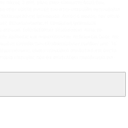
ε σε πάχος 2 mm, χάρη στην εύκαμπτη δομή του,
ρη στην υψηλή αντοχή του στην υπεριώδη ακτινοβολία
ό πολυουρεθάνης ψεκασμού. Αυτός ο αφρός, τον οποίο
 τιμές θερμομόνωσης. Η εφαρμογή ψεκασμού
κό στρώμα, τοποθετήθηκε γεωύφασμα. Αυτό το
ς κρούσεις και παρατείνοντας τη διάρκεια ζωής της
ιωμένη εργασία των εξειδικευμένων ομάδων μας. Το
θερμομόνωση, είναι ενεργειακά αποδοτικά και άνετα.
τορία επιτυχίας που θα αποτελέσει παράδειγμα για