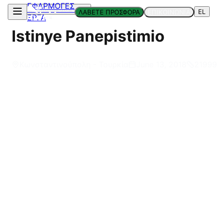
ΕΦΑΡΜΟΓΕΣ
Επιστροφή στα Έργα
EL
ΛΑΒΕΤΕ ΠΡΟΣΦΟΡΑ
ΕΠΙΚΟΙΝΩΝΙΑ
ΕΡΓΑ
Istinye Panepistimio
Κωνσταντινούπολη - Τουρκία
June 13, 2018
21999