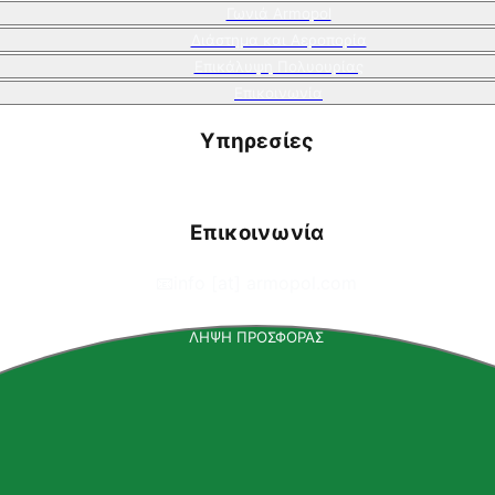
Γωνιά Armopol
Διάστημα και Αεροπορία
Επικάλυψη Πολυουρίας
Επικοινωνία
Υπηρεσίες
Επικοινωνία
📧
info [at] armopol.com
ΛΗΨΗ ΠΡΟΣΦΟΡΑΣ