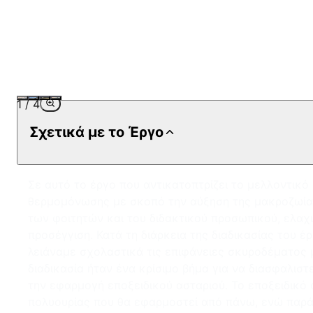
1
/
4
Σχετικά με το Έργο
Σε αυτό το έργο που αντικατοπτρίζει το μελλοντικ
θερμομόνωσης με σκοπό την αύξηση της μακροζωίας 
των φοιτητών και του διδακτικού προσωπικού, ελαχ
προσέγγιση. Κατά τη διάρκεια της διαδικασίας του 
λειάναμε σχολαστικά τις επιφάνειες σκυροδέματος μ
διαδικασία ήταν ένα κρίσιμο βήμα για να διασφαλισ
την εφαρμογή εποξειδικού ασταριού. Το εποξειδικό
πολυουρίας που θα εφαρμοστεί από πάνω, ενώ παράλ