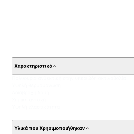
Χαρακτηριστικά
Πολυουρία ανθεκτική στην υπεριώδη ακτινοβολία
Υψηλή θερμομόνωση
Αδιάβροχη δομή
Χημική αντοχή
Υψηλή ελαστικότητα
Υλικά που Χρησιμοποιήθηκαν