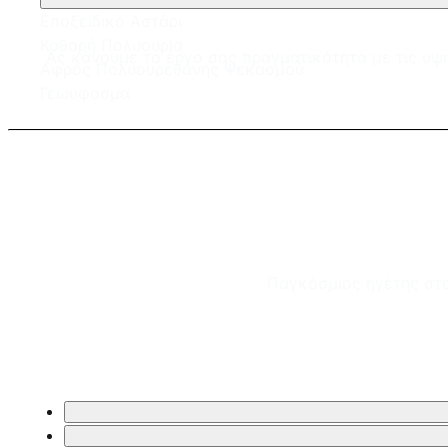
Εποξειδικό Αστάρι
Καθαρή Πολυουρία
Ας κάνουμε το έργο σας πραγματικότητα με τις υψη
Αφρός Πολυουρεθάνης Ψεκασμού
Γεωύφασμα
Παγκόσμιος ηγέτης στα