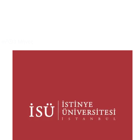
m²
3 Μήνες