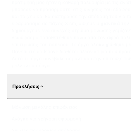
προτίμησή μας ήταν η καθαρή πολυουρία με τις ανώτ
μπόρεσε να προσαρμοστεί στις κινήσεις του εδάφου
και τα χημικά, θα διατηρούσε την απόδοσή του για
εφαρμόσαμε σε πάχος 3 cm, αύξησε σημαντικά την 
δημιούργησε ένα συνεχές στρώμα μόνωσης γεμίζοντ
γεωύφασμα τοποθετήθηκε πάνω από τον αφρό πολυου
επίστρωσης του δαπέδου. Το έργο ολοκληρώθηκε με
Πανεπιστήμιο İstinye διαθέτει πλέον κτίρια που πρ
Αυτό το έργο συνέβαλε σημαντικά στην επίτευξη των
μελλοντικά έργα.
Προκλήσεις
Μόνωση μεγάλης επιφάνειας
Ανάγκη για γρήγορη εφαρμογή
Υψηλές προσδοκίες απόδοσης