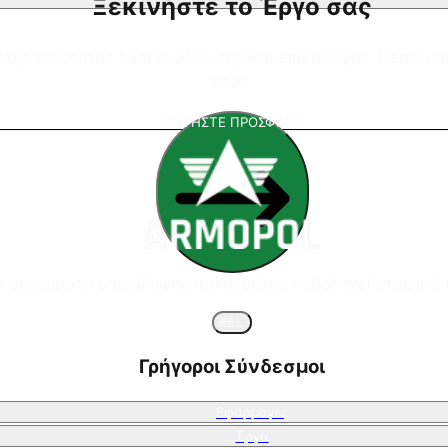
Ξεκινήστε το Έργο σας
λής ποιότητας λύσεις μόνωσης και επικάλυψης. Πείτε μας 
εσάς.
ΖΗΤΗΣΤΕ ΠΡΟΣΦΟΡΑ
 συστήματα επικάλυψης πολυουρίας, καθοδηγεί εταιρικά 
🌐
EL
Γρήγοροι Σύνδεσμοι
Εφαρμογές
Έργα