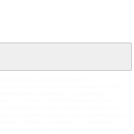
ια ολοκληρωμένη μελέτη υγρομόνωσης και
τόχος του έργου ήταν να μεγιστοποιήσει την άνεση
ιδεικνύοντας μια φιλική προς το περιβάλλον
άφους. Σε μια έκταση 22.000 τετραγωνικών μέτρων,
 αποκτώντας μια λεία και καθαρή επιφάνεια. Αυτή η
έλεια στην επιφάνεια. Αμέσως μετά, πραγματοποιήσαμε
ροδέματος, αύξησε την πρόσφυση της επίστρωσης
 ζωής του σκυροδέματος. Για την υγρομόνωση, η