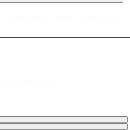
τις ανάγκες σας, ας ετοιμάσουμε μια λύση ειδικά για
έργα με ανώτερες λύσεις.