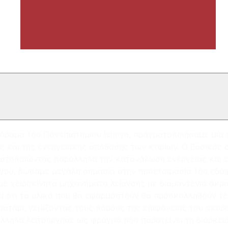
ό όραμα του Πανεπιστημίου İstinye, πραγματοποιήσαμε μ
και της ενεργειακής απόδοσης των κτιρίων. Ο βασικός σ
ιστοποιώντας παράλληλα την κατανάλωση ενέργειας και επ
έργου, δώσαμε μεγάλη σημασία στην προετοιμασία του εδ
ε χειροκίνητα μηχανήματα λείανσης με διαμαντένια άκρα,
τεί ότι τα υλικά που θα εφαρμοστούν θα προσκολληθούν τ
 αστάρι, γεμίζοντας τους πόρους της επιφάνειας του σκυ
ληλα λειτούργησε ως φράγμα που παρατείνει τη διάρκεια