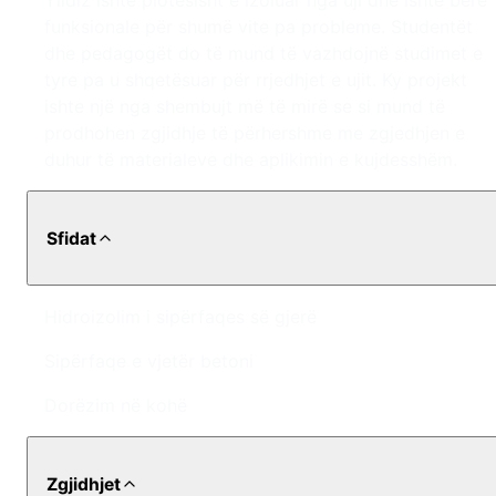
Yıldız ishte plotësisht e izoluar nga uji dhe ishte bërë
funksionale për shumë vite pa probleme. Studentët
dhe pedagogët do të mund të vazhdojnë studimet e
tyre pa u shqetësuar për rrjedhjet e ujit. Ky projekt
ishte një nga shembujt më të mirë se si mund të
prodhohen zgjidhje të përhershme me zgjedhjen e
duhur të materialeve dhe aplikimin e kujdesshëm.
Sfidat
Hidroizolim i sipërfaqes së gjerë
Sipërfaqe e vjetër betoni
Dorëzim në kohë
Zgjidhjet