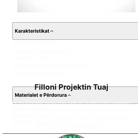
Karakteristikat
Hidroizolim i lartë
Rezistent ndaj rrezeve UV
Elasticitet i lartë
Strukturë që ngurtësohet shpejt
Ngjitje e mirë në beton
Filloni Projektin Tuaj
Materialet e Përdorura
Le ta kthejmë projektin tuaj në realitet me zgjidhjet
Abetare Epoksi
tona të izolimit dhe veshjes me cilësi të lartë. Na
Poliurea e Pastër
tregoni nevojat tuaja dhe ne do të përgatisim një
Bojë Alifatike
zgjidhje të personalizuar për ju.
KËRKONI NJË OFERTË