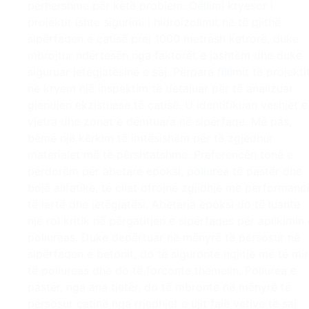
përhershme për këtë problem. Qëllimi kryesor i
projektit ishte sigurimi i hidroizolimit në të gjithë
sipërfaqen e çatisë prej 1000 metrash katrorë, duke
mbrojtur ndërtesën nga faktorët e jashtëm dhe duke
siguruar jetëgjatësinë e saj. Përpara fillimit të projektit
ne kryem një inspektim të detajuar për të analizuar
gjendjen ekzistuese të çatisë. U identifikuan veshjet e
vjetra dhe zonat e dëmtuara në sipërfaqe. Më pas,
bëmë një kërkim të imtësishëm për të zgjedhur
materialet më të përshtatshme. Preferencën tonë e
përdorëm për abetare epoksi, poliurea të pastër dhe
bojë alifatike, të cilat ofrojnë zgjidhje me performanc
të lartë dhe jetëgjatësi. Abetarja epoksi do të luante
një rol kritik në përgatitjen e sipërfaqes për aplikimin 
poliureas. Duke depërtuar në mënyrë të përsosur në
sipërfaqen e betonit, do të siguronte ngjitje më të mi
të poliureas dhe do të forconte themelin. Poliurea e
pastër, nga ana tjetër, do të mbronte në mënyrë të
përsosur çatinë nga rrjedhjet e ujit falë vetive të saj