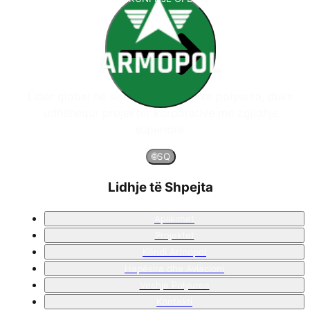
Lider global në sistemet e veshjeve polyurea, duke
udhëhequr projektet korporative me zgjidhje
superiore.
🌐
SQ
Lidhje të Shpejta
Aplikimet
Projektet
Këndi Armopol
Hapësira dhe Aviacioni
Veshje Polyurea
Kontakti