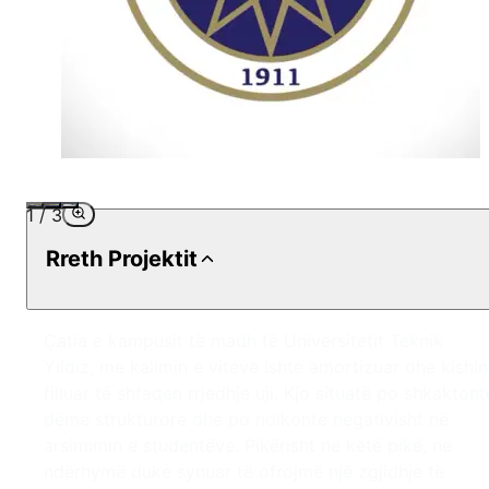
1
/
3
Rreth Projektit
Çatia e kampusit të madh të Universitetit Teknik
Yıldız, me kalimin e viteve ishte amortizuar dhe kishin
filluar të shfaqen rrjedhje uji. Kjo situatë po shkaktont
dëme strukturore dhe po ndikonte negativisht në
arsimimin e studentëve. Pikërisht në këtë pikë, ne
ndërhymë duke synuar të ofrojmë një zgjidhje të