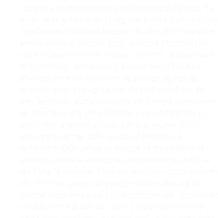
superiore të hidroizolimit dhe elasticitetit të lartë. Së
fundi, boja alifatike do të zgjaste jetën e poliureas me
rezistencën e saj ndaj rrezeve UV dhe do t'i jepte një
pamje estetike. Procesi ynë i aplikimit përbëhej nga
hapa të planifikuar me kujdes. Fillimisht, ashpërsuam
dhe pastruam sipërfaqen e betonit me një makinë
bluarëse me majë diamanti. Ky proces siguroi që
abetarja epoksi të ngjitej më mirë në sipërfaqe. Më
pas, aplikuam abetaren epoksi në mënyrë homogjene
në sipërfaqe dhe pritëm kohën e nevojshme për t'u
tharë. Pasi abetarja epoksi u tha, aplikuam 2 mm
poliurea të pastër duke përdorur metodën e
spërkatjes. Falë vetisë së shpejtë të ngurtësimit të
poliureas, ishte e mundur të përfundohej projekti në
një kohë të shkurtër. Së fundi, aplikuam bojën alifatik
për t'i dhënë çatisë një pamje estetike dhe për të
forcuar mbrojtjen e saj kundër rrezeve UV. Kur projekt
u përfundua me sukses, çatia e Universitetit Teknik