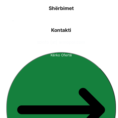
Shërbimet
Kontakti
📧
info [at] armopol.com
Kërko Ofertë