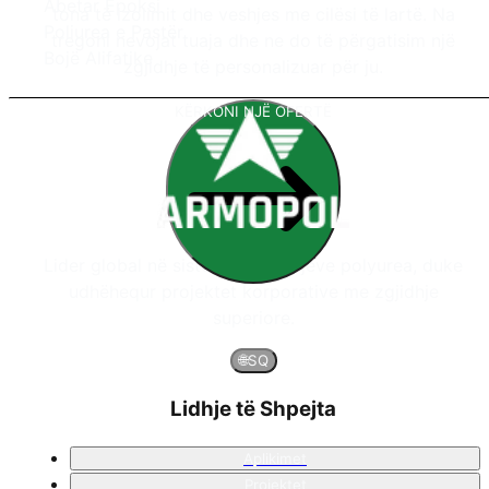
Abetar Epoksi
tona të izolimit dhe veshjes me cilësi të lartë. Na
Poliurea e Pastër
tregoni nevojat tuaja dhe ne do të përgatisim një
Bojë Alifatike
zgjidhje të personalizuar për ju.
KËRKONI NJË OFERTË
Lider global në sistemet e veshjeve polyurea, duke
udhëhequr projektet korporative me zgjidhje
superiore.
🌐
SQ
Lidhje të Shpejta
Aplikimet
Projektet