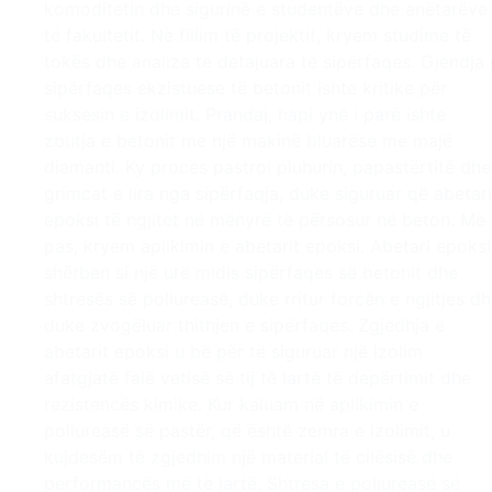
komoditetin dhe sigurinë e studentëve dhe anëtarëve
të fakultetit. Në fillim të projektit, kryem studime të
tokës dhe analiza të detajuara të sipërfaqes. Gjendja 
sipërfaqes ekzistuese të betonit ishte kritike për
suksesin e izolimit. Prandaj, hapi ynë i parë ishte
zbutja e betonit me një makinë bluarëse me majë
diamanti. Ky proces pastroi pluhurin, papastërtitë dhe
grimcat e lira nga sipërfaqja, duke siguruar që abetari
epoksi të ngjitet në mënyrë të përsosur në beton. Më
pas, kryem aplikimin e abetarit epoksi. Abetari epoksi
shërben si një urë midis sipërfaqes së betonit dhe
shtresës së poliureasë, duke rritur forcën e ngjitjes d
duke zvogëluar thithjen e sipërfaqes. Zgjedhja e
abetarit epoksi u bë për të siguruar një izolim
afatgjatë falë vetisë së tij të lartë të depërtimit dhe
rezistencës kimike. Kur kaluam në aplikimin e
poliureasë së pastër, që është zemra e izolimit, u
kujdesëm të zgjedhim një material të cilësisë dhe
performancës më të lartë. Shtresa e poliureasë së