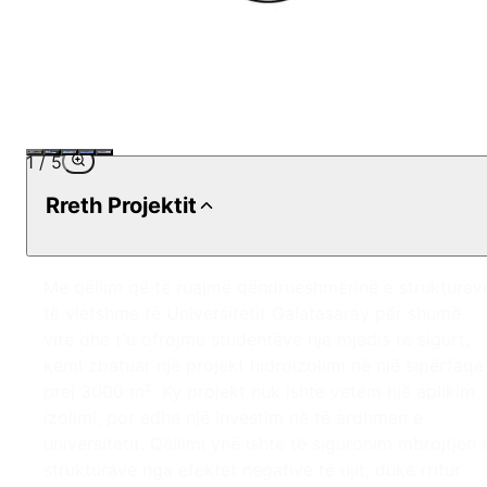
1
/
5
Rreth Projektit
Me qëllim që të ruajmë qëndrueshmërinë e strukturav
të vlefshme të Universitetit Galatasaray për shumë
vite dhe t'u ofrojmë studentëve një mjedis të sigurt,
kemi zbatuar një projekt hidroizolimi në një sipërfaqe
prej 3000 m². Ky projekt nuk ishte vetëm një aplikim
izolimi, por edhe një investim në të ardhmen e
universitetit. Qëllimi ynë ishte të siguronim mbrojtjen 
strukturave nga efektet negative të ujit, duke rritur