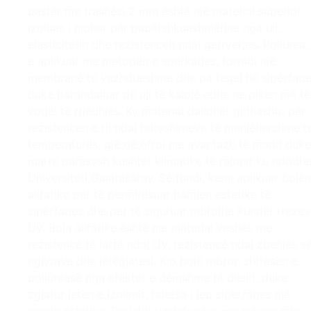
pastër me trashësi 2 mm është një material superior
izolues i njohur për papërshkueshmërinë nga uji,
elasticitetin dhe rezistencën ndaj gërryerjes. Poliurea,
e aplikuar me metodën e spërkatjes, formoi një
membranë të vazhdueshme dhe pa tegel në sipërfaqe
duke parandaluar që uji të kalojë edhe në pikën më të
vogël të rrjedhjes. Ky material dallohet gjithashtu për
rezistencën e tij ndaj ndryshimeve të menjëhershme t
temperaturës, gjë që ofroi një avantazh të madh duke
marrë parasysh kushtet klimatike të rajonit ku ndodhe
Universiteti Galatasaray. Së fundi, kemi aplikuar bojën
alifatike për të përmirësuar pamjen estetike të
sipërfaqes dhe për të siguruar mbrojtje kundër rreze
UV. Boja alifatike është një material veshës me
rezistencë të lartë ndaj UV, rezistencë ndaj zbehjes s
ngjyrave dhe jetëgjatësi. Kjo bojë mbron shtresën e
poliureasë nga efektet e dëmshme të diellit, duke
zgjatur jetën e izolimit, ndërsa i jep sipërfaqes një