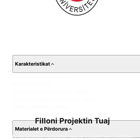
Karakteristikat
Veshje rezistente ndaj UV
Elasticitet i lartë
Strukturë që ngurtësohet shpejt
Strukturë e papërshkueshme nga uji
Veshje rezistente kimike
Filloni Projektin Tuaj
Materialet e Përdorura
Le ta kthejmë projektin tuaj në realitet me zgjidhjet