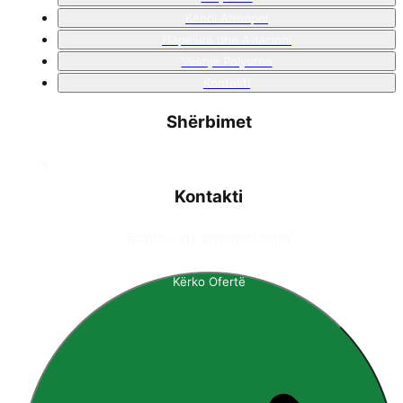
Këndi Armopol
Hapësira dhe Aviacioni
Veshje Polyurea
Kontakti
Shërbimet
Kontakti
📧
info [at] armopol.com
Kërko Ofertë