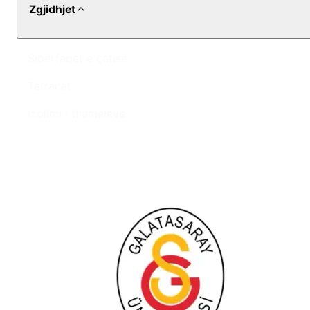
Zgjidhjet
Sipërfaqet e çatisë
Terracat
Izolimi i themeleve