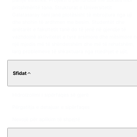
pamje estetike. Projekti u përfundua me sukses mbi
pritshmëritë tona. Strukturat e Universitetit
Galatasaray tani janë plotësisht të mbrojtura nga uji
dhe shohin të ardhmen me besim. Studentët dhe
anëtarët e fakultetit tanë do të jenë në gjendje të
vazhdojnë aktivitetet e tyre arsimore dhe mësimore n
një mjedis më të shëndetshëm dhe më të rehatshëm,
larg problemeve të shkaktuara nga rrjedhjet e ujit.
Sfidat
Hidroizolimi i sipërfaqes së gjerë
Përgatitja e detajuar e sipërfaqes
Nevojë për aplikim të shpejtë