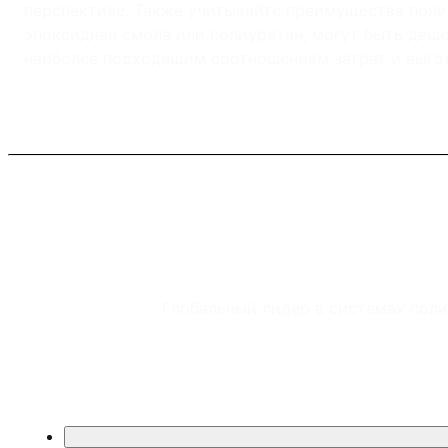
перспективе. Также учитывайте преимущества поли
эпоксидная смола или полиуретан, могут быть деш
наиболее подходящим соотношением затрат и выгод
Глобальный лидер в системах пол