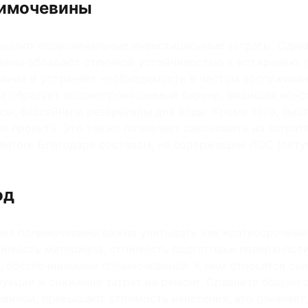
лимочевины
вают первоначальные инвестиционные затраты. Одним
вины обладают отличной устойчивостью к истиранию, 
вания и устраняет необходимость в частом обслужив
а образует водонепроницаемый барьер, защищая конст
расы, бассейны и резервуары для воды. Кроме того, б
е проекта. Это также позволяет сэкономить на затрата
нтом. Благодаря составам, не содержащим ЛОС (летучи
од
ния полимочевины важно учитывать как краткосрочные
оимость материала, стоимость подготовки поверхност
, обеспечиваемые полимочевиной. К ним относятся сни
рукции и снижение затрат на ремонт. Сравните общую 
виной, превышают стоимость нанесения, это означает