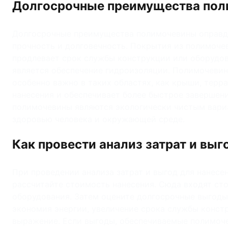
Долгосрочные преимущества по
Долгосрочные преимущества полимочевины оправды
прочность и долговечность. Покрытия из полимоче
продлевает срок службы конструкции или оборудо
является обеспечение гидроизоляции. Полимочевин
особенно важно в таких областях, как крыши, тер
нанесения и обеспечивает более быстрое завершени
полимочевины являются экологически чистым вариа
здоровью человека и окружающей среде.
Как провести анализ затрат и выг
При проведении анализа затрат и выгод для нанесе
рассчитайте стоимость нанесения. Сюда входят ст
оборудования. Затем оцените долгосрочные выгоды
экономия энергии, увеличение срока службы конст
выражение. Если выгоды, обеспечиваемые полимоче