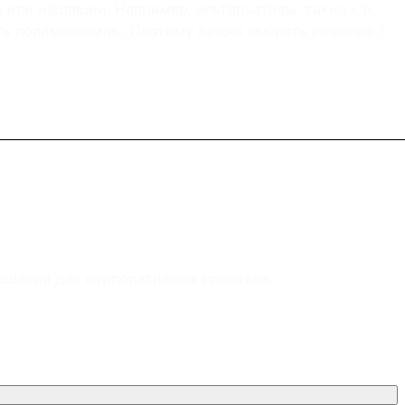
или изоляции. Например, альтернативы, такие как
сть полимочевины. Поэтому важно выбрать решение с
ешения для корпоративных проектов.