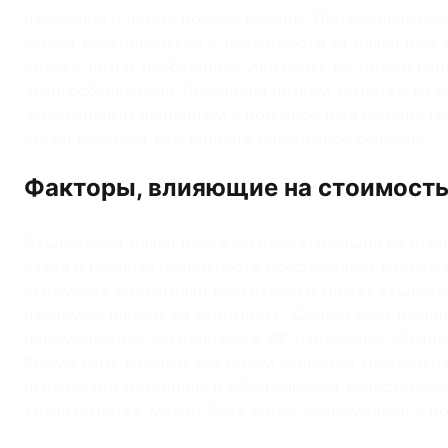
нанесения и долгосрочные выгоды. Первоначальные
может варьироваться в зависимости от различных ф
оценке затрат необходимо учитывать не только пер
энергосбережения. Благодаря низким затратам на 
экономичным вариантом в долгосрочной перспективе
выгод поможет вам принять правильное решение.
Факторы, влияющие на стоимость
Существуют различные факторы, влияющие на стоим
сухая и прочная поверхность обеспечивает надлеж
стоимость подготовки поверхности может существе
напрямую влияют на стоимость. Существуют различ
полимочевины, устойчивые к УФ-излучению, облад
Кроме того, важным фактором являются трудозатр
перерасход материала и обеспечивают качественный
трудозатратах, может быть более экономичной в д