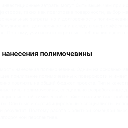
 инвестиционные затраты могут быть выше, чем при и
акторов, таких как подготовка поверхности, выбор ма
воначальные затраты, но и долговечность полимочеви
обслуживание, долговечности и вкладу в энергоэффект
. Поэтому, учитывая конкретные требования вашего п
 нанесения полимочевины
ость нанесения полимочевины. Одним из основных явл
ащее прилипание полимочевины к поверхности и имеет
нно повлиять на общий бюджет проекта. Тип и качес
ные типы полимочевины, специально разработанные д
ающие высокой химической стойкостью или быстрой п
аты. Опытные и сертифицированные специалисты, испо
 результат. Поэтому работа с опытной командой вмес
олгосрочной перспективе.