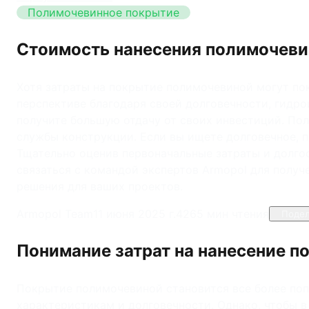
Полимочевинное покрытие
Стоимость нанесения полимочев
Хотя затраты на покрытие полимочевиной могут по
перспективе благодаря своей долговечности, гидр
получите большую отдачу от своих инвестиций. По
службы конструкции. Если вы ищете долговечное, 
Тщательно оценив первоначальные затраты и долго
связаться с командой экспертов Armopol для полу
решения для ваших проектов.
Armopol Team
11 июня 2025 г.
426
5
мин чтения
Подел
Понимание затрат на нанесение 
Покрытие полимочевиной становится все более по
характеристикам и долговечности. Однако, чтобы 