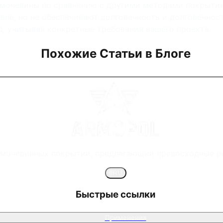
мочевины по сравнению с другими методами покрытия 
евле, но не обеспечивают долговечность и долговечно
, учитывая конкретные требования вашего проекта.
Похожие Статьи в Блоге
имочевинных покрытий, предлагающий превосходные р
🌐
RU
Быстрые ссылки
Применения