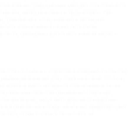
спользовании традиционных методов. Эта стоимость
териала, метод нанесения и трудозатраты. При
ны, требования к обслуживанию и потенциал
ивность полимочевина может быть более
роекта, проведение детального анализа затрат и
яется состояние и подготовка поверхности. Чистая,
 решающее значение для успеха нанесения. Поэтому
тво используемого материала полимочевины также
ля различных областей применения. Например,
олимеризацией, могут быть дороже стандартных.
льзуя правильные методы нанесения, предотвращают
то того, чтобы пытаться сэкономить на