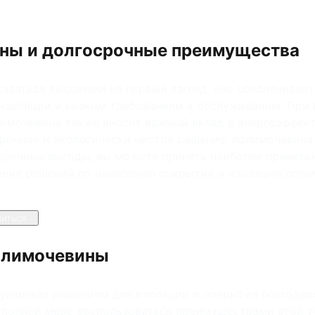
ины и долгосрочные преимущества
казаться высокими на первый взгляд, оно обеспечивае
оизоляции и низким требованиям к обслуживанию. При
лимочевина также вносит важный вклад в энергоэффект
прочное и экологически чистое решение, полимочевина
срочные выгоды, вы можете принять наиболее правиль
чения решений по нанесению покрытий и изоляции пол
иться
полимочевины
пулярным решением для изоляции и покрытия благода
в полной мере воспользоваться преимуществами этой т