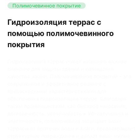
Полимочевинное покрытие
Гидроизоляция террас с
помощью полимочевинного
покрытия
Гидроизоляция террас имеет жизненно важное
значение для защиты зданий и повышения
качества жизни. Полимочевинное покрытие - это
современное и эффективное решение с
превосходными характеристиками для
обеспечения гидроизоляции террас. Благодаря
таким преимуществам, как быстрое нанесение,
долговечность, устойчивость к УФ-излучению и
эластичность, полимочевина защищает ваши
террасы от протечек воды и влаги, предотвращает
структурные повреждения и делает ваши жилые