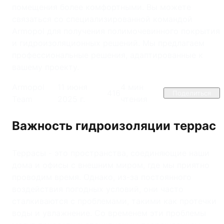
помещения более комфортными. Вы можете
связаться со специализированной командой
Armopol для получения полимочевинного покрытия
и гидроизоляционных решений. Мы предлагаем
профессиональные решения, адаптированные к
вашему проекту.
Armopol
11 июня
4
мин
416
Поделиться
Team
2025 г.
чтения
Важность гидроизоляции террас
Террасы - это пространства, соединяющие наши
дома и офисы с внешним миром, где мы приятно
проводим время. Однако, из-за постоянного
воздействия погодных условий, они часто
сталкиваются с проблемами, такими как протечки
воды и увлажнение. Со временем эти проблемы