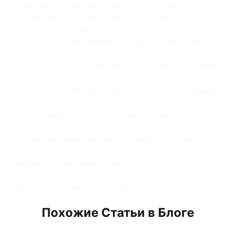
качество и характеристики используемого
полимочевинного материала. Такие факторы, как
устойчивость к УФ-излучению, эластичность и
способность перекрывать трещины, важны для
долговечности вашей террасы. Во-вторых, следует
изучить опыт и рекомендации компании, которая
будет выполнять нанесение полимочевинного
покрытия. Нанесение профессиональной командой
повышает качество и долговечность покрытия.
Также следует учитывать гарантийный срок и
послепродажное обслуживание. Правильный
полимочевинный материал и профессиональное
нанесение обеспечат надежную защиту вашей
террасы от протечек воды, и она сможет
использоваться в качестве приятного жилого
пространства на долгие годы.
Похожие Статьи в Блоге