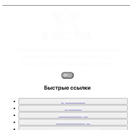
Глобальный лидер в системах полимочевинных
покрытий, предлагающий превосходные
решения для корпоративных проектов.
🌐
RU
Быстрые ссылки
Применения
Проекты
Уголок Armopol
Космос и авиация
Полимочевинное покрытие