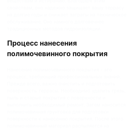
веществам и истиранию. Благодаря этим
свойствам, оно надежно защищает вашу террасу
на долгие годы и снижает затраты на техническое
обслуживание. Оно намного долговечнее
традиционных методов гидроизоляции.
Процесс нанесения
полимочевинного покрытия
Нанесение полимочевинного покрытия - это
процесс, требующий профессиональных знаний.
Прежде всего, важно очистить и подготовить
поверхность террасы. Необходимо удалить грязь,
пыль и старые покрытия с поверхности и
выполнить необходимый ремонт. Затем наносится
полимочевинная грунтовка для подготовки
поверхности к нанесению покрытия. После этого
полимочевинный материал распыляется на