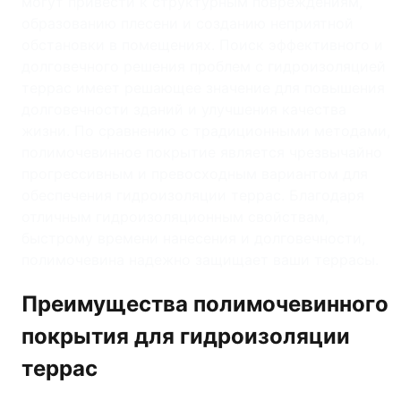
могут привести к структурным повреждениям,
образованию плесени и созданию неприятной
обстановки в помещениях. Поиск эффективного и
долговечного решения проблем с гидроизоляцией
террас имеет решающее значение для повышения
долговечности зданий и улучшения качества
жизни. По сравнению с традиционными методами,
полимочевинное покрытие является чрезвычайно
прогрессивным и превосходным вариантом для
обеспечения гидроизоляции террас. Благодаря
отличным гидроизоляционным свойствам,
быстрому времени нанесения и долговечности,
полимочевина надежно защищает ваши террасы.
Преимущества полимочевинного
покрытия для гидроизоляции
террас