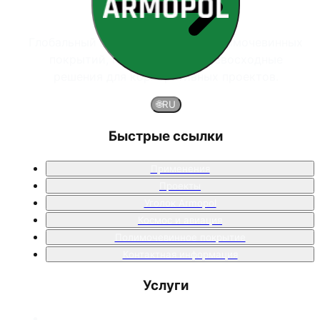
Глобальный лидер в системах полимочевинных
покрытий, предлагающий превосходные
решения для корпоративных проектов.
🌐
RU
Быстрые ссылки
Применения
Проекты
Уголок Armopol
Космос и авиация
Полимочевинное покрытие
Контактная информация
Услуги