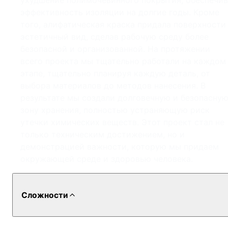
ухудшение полимочевинного покрытия, обеспечив
эффективность изоляции на долгие годы. Кроме
того, алифатическая краска придала поверхности
эстетичный вид, сделав рабочую среду более
безопасной и организованной. На протяжении
всего проекта мы тщательно работали на каждом
этапе, тщательно планируя каждую деталь, от
выбора материалов до методов нанесения. В
результате мы создали долговечную и безопасну
зону хранения, полностью устраняющую риск
утечки химических веществ. Этот проект стал не
только техническим достижением, но и
демонстрацией важности, которую мы придаем
окружающей среде и здоровью человека.
Сложности