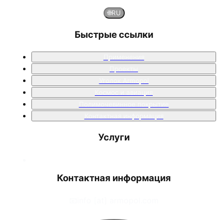
🌐
RU
Быстрые ссылки
Применения
Проекты
Уголок Armopol
Космос и авиация
Полимочевинное покрытие
Контактная информация
Услуги
Контактная информация
📧
info [at] armopol.com