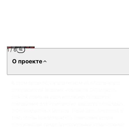
1
/
6
О проекте
В этом проекте, направленном на обеспечение
безопасности энергии, компания CK Boğaziçi
Elektrik взяла на себя изоляцию складских
помещений для химических веществ площадью
1000 квадратных метров. Наша цель состояла в
том, чтобы предотвратить нанесение вреда
окружающей среде агрессивными химическими