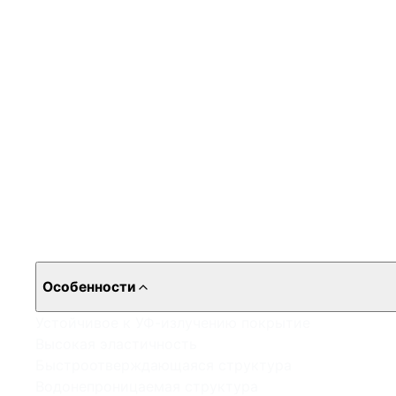
Особенности
Устойчивое к УФ-излучению покрытие
Высокая эластичность
Быстроотверждающаяся структура
Водонепроницаемая структура