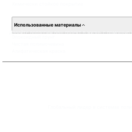
Химически стойкое покрытие
Использованные материалы
Давайте воплотим ваш проект в жизнь с помощью 
Эпоксидный грунт
Чистая полимочевина
Алифатическая краска
Глобальный лидер в системах пол