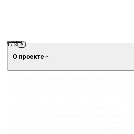
1
/
3
О проекте
Мы взялись за решение проблемы невидимых, но 
центра, особенно из-за интенсивного использован
посетителей. Нашей целью было коренным образом
сначала провели детальный анализ, чтобы опред
керамическим покрытием, приводили к утечке во
центра. Поэтому мы выбрали систему полимочеви
спланирован. Первым шагом была подготовка су
легким абразивным кругом, чтобы удалить глянц