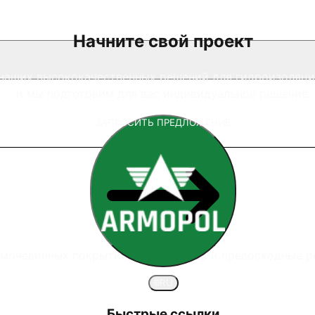
Начните свой проект
наших высококачественных решений для гидроизоляции
и мы подготовим для вас индивидуальное решение.
ЗАПРОСИТЬ ПРЕДЛОЖЕНИЕ
имочевинных покрытий, предлагающий превосходные р
🌐
RU
Быстрые ссылки