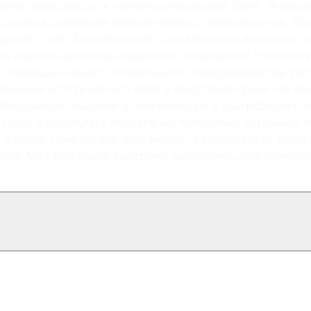
или поверхность и нанесли эпоксидный грунт. Эпокси
сходное сцепление полимочевины с поверхностью. Пос
щиной 2 мм. Полимочевина - это материал покрытия, 
аря своей водонепроницаемости, химической стойкост
С помощью нашего специального оборудования мы рас
вершения эстетического вида и продления срока служ
, обладающее высокой устойчивостью к ультрафиолето
годы. В результате проекта мы полностью устранили п
 в более комфортной обстановке, а руководство торго
apitol AVM благодаря быстрому нанесению, долговечн