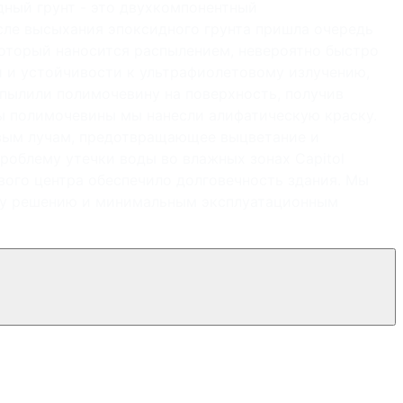
дный грунт - это двухкомпонентный
ле высыхания эпоксидного грунта пришла очередь
который наносится распылением, невероятно быстро
и и устойчивости к ультрафиолетовому излучению,
пылили полимочевину на поверхность, получив
бы полимочевины мы нанесли алифатическую краску.
вым лучам, предотвращающее выцветание и
роблему утечки воды во влажных зонах Capitol
вого центра обеспечило долговечность здания. Мы
ому решению и минимальным эксплуатационным