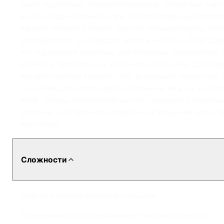
была тщательно отремонтирована. Затем мы очист
высокоэффективный клей, обеспечивающий прево
нашего главного героя: чистой полимочевины тол
затвердевает и обладает эластичностью. Благод
это идеальное решение для влажных помещений. 
полное и безупречное покрытие. Наконец, для за
Алифатическая краска - это финишное покрытие
сохраняющее свой первоначальный вид на долгие 
AVM. Теперь посетители могут совершать покупки
уверены, что приняли правильное решение для C
простоям.
Сложности
Гидроизоляция большой площади
Интенсивное использование торгового центра