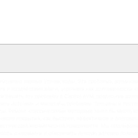
жизненно важных утечек воды. Эта проблема, возника
ия и воздействия влаги, угрожала как долговечности к
 решить эту проблему в Capitol AVM, предложив долго
елить источник и масштабы проблемы. Трещины и пуст
ды. Ремонт классическими методами занял бы много в
нного покрытия, как быстрое, эффективное и долговеч
ществующей керамической поверхности. Мы отшлифова
евость с керамики и обеспечить лучшую адгезию поли