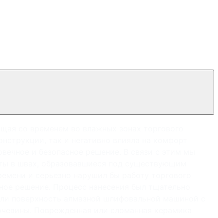
ющая со временем во влажных зонах торгового
онструкции, так и негативно влияла на комфорт
вечное и безопасное решение. В связи с этим мы
оты в швах, образовавшиеся под существующим
ремени и серьезно нарушил бы работу торгового
ное решение. Процесс нанесения был тщательно
ли поверхность алмазной шлифовальной машиной с
мочевины. Поврежденная или сломанная керамика