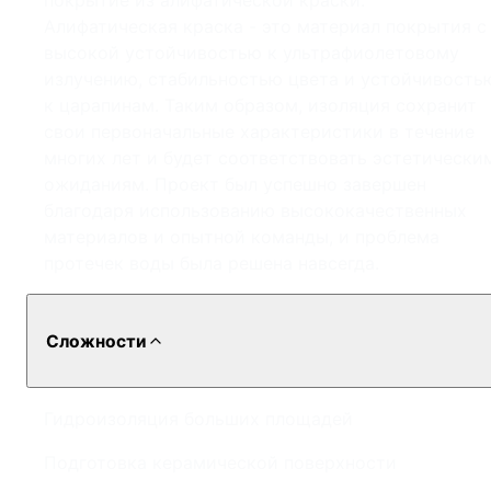
покрытие из алифатической краски.
Алифатическая краска - это материал покрытия с
высокой устойчивостью к ультрафиолетовому
излучению, стабильностью цвета и устойчивость
к царапинам. Таким образом, изоляция сохранит
свои первоначальные характеристики в течение
многих лет и будет соответствовать эстетически
ожиданиям. Проект был успешно завершен
благодаря использованию высококачественных
материалов и опытной команды, и проблема
протечек воды была решена навсегда.
Сложности
Гидроизоляция больших площадей
Подготовка керамической поверхности