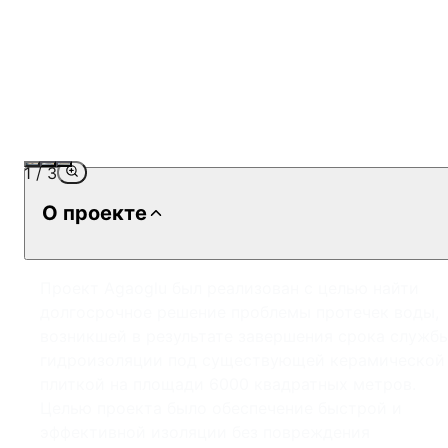
1
/
3
О проекте
Проект Agaoglu был реализован с целью найти
долгосрочное решение проблемы протечек воды,
возникшей в результате завершения срока служб
гидроизоляции под существующей керамической
плиткой на площади 6000 квадратных метров.
Целью проекта было обеспечение быстрой и
эффективной изоляции без повреждения