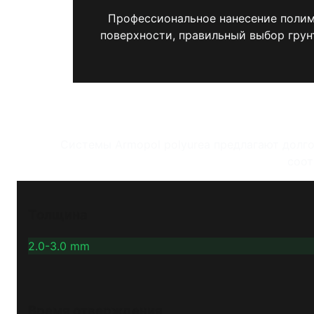
Профессиональное нанесение полим
поверхности, правильный выбор грун
Системы Armopol polyurea предлагают долг
соот
Толщина
2.0-3.0 mm
Время отверждения