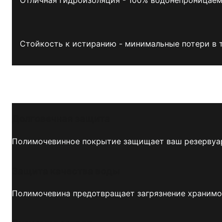
Стойкость к истиранию - минимальные потери в т
Долговечная защита
Полимочевинное покрытие защищает ваш резервуар 
Защита качества воды
Полимочевина предотвращает загрязнение хранимой