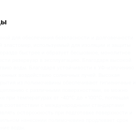
ды
жной для обеспечения безопасности и долговечности
й эластомер, используемый для изоляции и защиты
ораздо быстрее и образует бесшовное, монолитное
сти резервуар в эксплуатацию. Благодаря высокой
твию воды. Благодаря устойчивости к УФ-излучению
рженных воздействию солнечных лучей. Высокая
крытия из полимочевины обеспечивают гигиеничные и
сцеплению с различными поверхностями, ее можно
же при температурах от -40°C до +100°C, поглощая
 в соответствии с международными стандартами
оявлять осторожность при подготовке поверхности и
вильном нанесении полимочевина продлевает срок
ение воды.