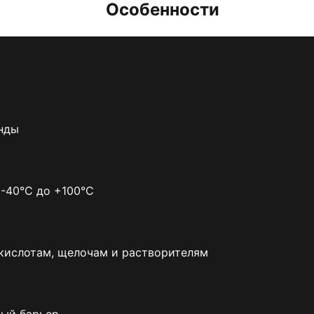
Особенности
а
унды
 -40°C до +100°C
 кислотам, щелочам и растворителям
мый барьер