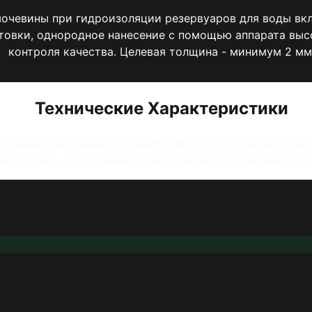
очевины при гидроизоляции резервуаров для воды вк
товки, однородное нанесение с помощью аппарата выс
контроля качества. Целевая толщина - минимум 2 мм
Технические Характеристики
овечные и надежные решения для гидроизоляции резе
ветствуют отраслевым стандартам и требованиям к ка