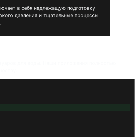
лючает в себя надлежащую подготовку
окого давления и тщательные процессы
.
рвуаров для воды. Наши приложения полностью
честву.