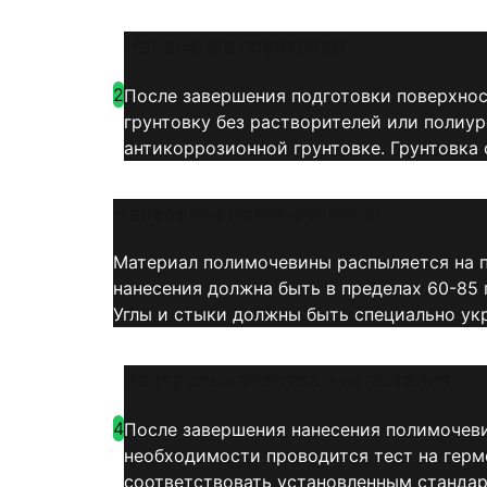
Нанесение грунтовки
2
После завершения подготовки поверхнос
грунтовку без растворителей или полиу
антикоррозионной грунтовке. Грунтовка
Нанесение полимочевины
Материал полимочевины распыляется на п
нанесения должна быть в пределах 60-85 
Углы и стыки должны быть специально ук
Контроль качества и испытания
4
После завершения нанесения полимочеви
необходимости проводится тест на гер
соответствовать установленным станда