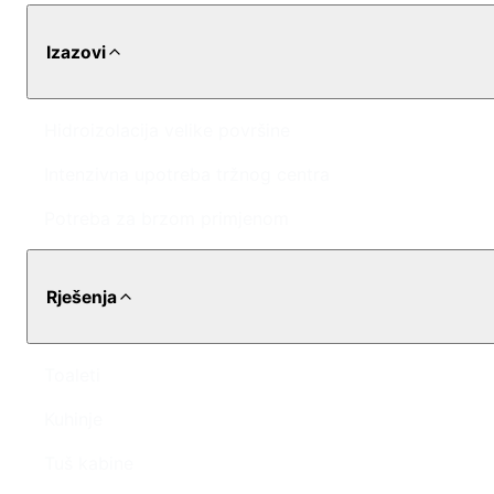
Izazovi
Hidroizolacija velike površine
Intenzivna upotreba tržnog centra
Potreba za brzom primjenom
Rješenja
Toaleti
Kuhinje
Tuš kabine