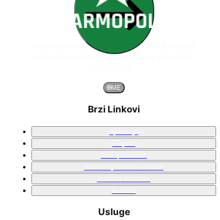
Globalni lider u sistemima poliurea prevlaka,
usmjerava korporativne projekte vrhunskim
rješenjima.
🌐
ME
Brzi Linkovi
Aplikacije
Projekti
Armopol Kutak
Vazduhoplovstvo i svemir
Poliurea Prevlaka
Kontakt
Usluge