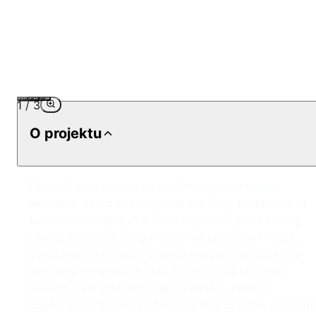
1
/
3
O projektu
Zasukali smo rukave da riješimo curenje vode,
nevidljivo ali od vitalnog značaja. Ovaj problem, koji
se vremenom javljao u mokrim prostorijama tržnog
centra, posebno zbog intenzivne upotrebe i vlage,
ugrožavao je trajnost objekta i negativno uticao na
udobnost posjetilaca. Naš cilj je bio da korijenito
riješimo ovaj problem Capitol AVM-a, nudeći
dugotrajno i sigurno rješenje. U skladu s tim, prvo sm