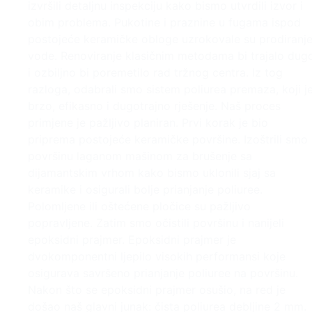
izvršili detaljnu inspekciju kako bismo utvrdili izvor i
obim problema. Pukotine i praznine u fugama ispod
postojeće keramičke obloge uzrokovale su prodiranj
vode. Renoviranje klasičnim metodama bi trajalo dug
i ozbiljno bi poremetilo rad tržnog centra. Iz tog
razloga, odabrali smo sistem poliurea premaza, koji j
brzo, efikasno i dugotrajno rješenje. Naš proces
primjene je pažljivo planiran. Prvi korak je bio
priprema postojeće keramičke površine. Izoštrili smo
površinu laganom mašinom za brušenje sa
dijamantskim vrhom kako bismo uklonili sjaj sa
keramike i osigurali bolje prianjanje poliuree.
Polomljene ili oštećene pločice su pažljivo
popravljene. Zatim smo očistili površinu i nanijeli
epoksidni prajmer. Epoksidni prajmer je
dvokomponentni ljepilo visokih performansi koje
osigurava savršeno prianjanje poliuree na površinu.
Nakon što se epoksidni prajmer osušio, na red je
došao naš glavni junak: čista poliurea debljine 2 mm.