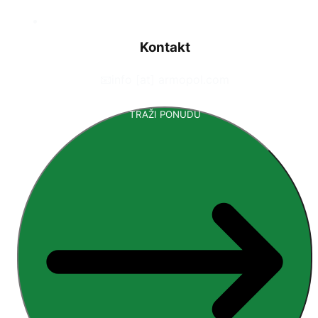
Kontakt
📧
info [at] armopol.com
TRAŽI PONUDU