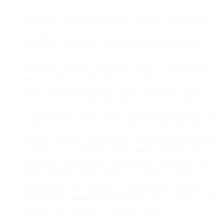
Poliurea je materijal za premazivanje koji se nanosi
prskanjem, nevjerovatno brzo se suši i fleksibilan je.
Zahvaljujući vodootpornosti, hemijskoj otpornosti i U
otpornosti, idealno je rješenje za mokre prostore.
Prskanjem poliuree na površinu pomoću naše
specijalne opreme dobili smo potpun i besprekoran
premaz. Na kraju, nanijeli smo alifatsku boju kako
bismo upotpunili estetski izgled i produžili vijek
trajanja poliuree. Alifatska boja je završni premaz koji
je vrlo otporan na UV zrake, sprječava blijeđenje boje
zadržava svoj izvorni izgled dugi niz godina. Kao
rezultat projekta, u potpunosti smo eliminisali proble
curenja vode u mokrim prostorijama Capitol AVM-a.
Posjetioci sada kupuju u ugodnijem okruženju, dok je
uprava tržnog centra osigurala trajnost zgrade.
Zahvaljujući brzoj primjeni, dugotrajnom rješenju i
minimalnom operativnom prekidu, sigurni smo da sm
donijeli pravu odluku za Capitol AVM.