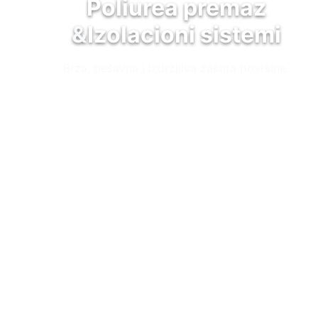
Poliurea premaz
&
Izolacioni sistemi
Brza, bešavna i izdržljiva zaštita površine.