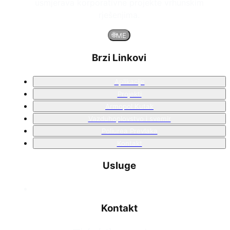
usmjerava korporativne projekte vrhunskim
rješenjima.
🌐
ME
Brzi Linkovi
Aplikacije
Projekti
Armopol Kutak
Vazduhoplovstvo i svemir
Poliurea Prevlaka
Kontakt
Usluge
Kontakt