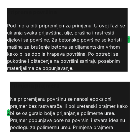
Priprema površine
Pod mora biti pripremljen za primjenu. U ovoj fazi se
uklanja svaka prljavština, ulje, prašina i rastresiti
1
djelovi sa površine. Za betonske površine se koristi
mašina za brušenje betona sa dijamantskim vrhom
kako bi se dobila hrapava površina. Po potrebi se
pukotine i oštećenja na površini saniraju posebnim
materijalima za popunjavanje.
Primjena prajmera
Na pripremljenu površinu se nanosi epoksidni
prajmer bez rastvarača ili poliuretanski prajmer kako
2
bi se osiguralo bolje prijanjanje polimerne uree.
Prajmer popunjava pore na površini i stvara idealnu
podlogu za polimernu ureu. Primjena prajmera