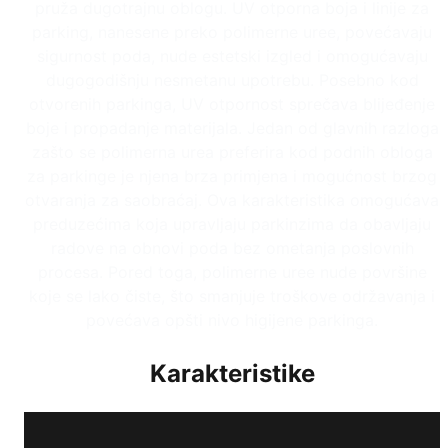
pruža dugotrajnu oblogu. UV otporna boja i linije za
parking, nanesene preko polimerne uree, povećavaju
sigurnost poda, nude estetski izgled i omogućavaju
dugogodišnju nesmetanu upotrebu. Posebno kod
otvorenih parkinga, UV otpornost sprečava blijeđenje
boje i propadanje materijala. Jedan od glavnih razloga
zašto se polimerna urea preferira kod podnih obloga
za parkinge je njena brza primjena i mogućnost brzog
otvaranja za saobraćaj. Ova karakteristika omogućava
preduzećima koja upravljaju parkinzima da obavljaju
radove na obnovi poda bez ometanja poslovnih
procesa. Pored toga, polimerne uree nude površine
koje se lako čiste, što smanjuje troškove održavanja i
povećava opšti nivo higijene parkinga.
Karakteristike