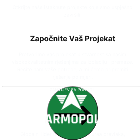
Otkrijte naše istaknute projekte koje smo uspješno
završili.
Započnite Vaš Projekat
Pretvorimo vaš projekat u stvarnost sa našim
visokokvalitetnim rješenjima za izolaciju i premaze.
Recite nam vaše potrebe, a mi ćemo pripremiti
rješenje po mjeri.
ZAHTIJEV ZA PONUDU
Globalni lider u sistemima poliurea prevlaka,