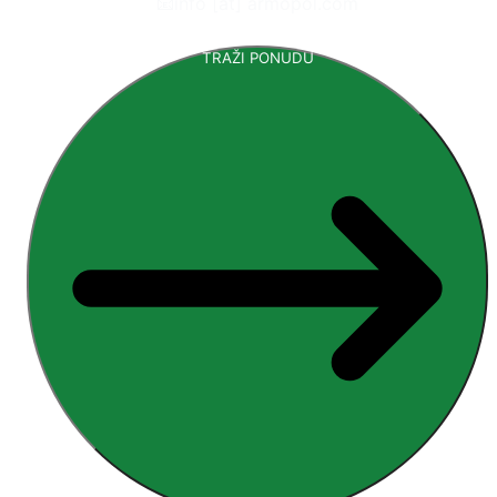
📧
info [at] armopol.com
TRAŽI PONUDU