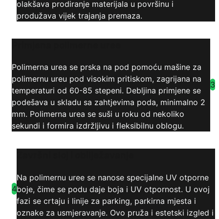
olakšava prodiranje materijala u površinu i
produžava vijek trajanja premaza.
Primjena polimerne uree
Polimerna urea se prska na pod pomoću mašine za
polimernu ureu pod visokim pritiskom, zagrijana na
3
temperaturi od 60-85 stepeni. Debljina primjene se
podešava u skladu sa zahtjevima poda, minimalno 2
mm. Polimerna urea se suši u roku od nekoliko
sekundi i formira izdržljivu i fleksibilnu oblogu.
Završni sloj i obilježavanje
Na polimernu uree se nanose specijalne UV otporne
4
boje, čime se podu daje boja i UV otpornost. U ovoj
fazi se crtaju i linije za parking, parkirna mjesta i
oznake za usmjeravanje. Ovo pruža i estetski izgled i