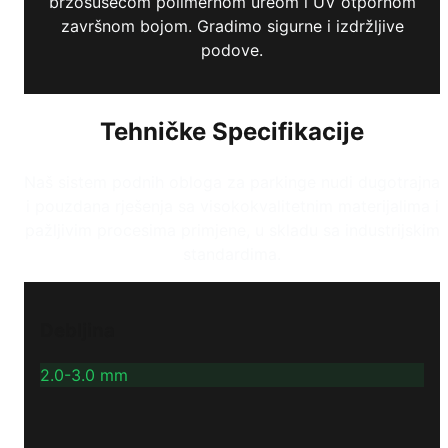
brzosušećom polimernom ureom i UV otpornom
završnom bojom. Gradimo sigurne i izdržljive
podove.
Tehničke Specifikacije
Naš sistem podnih obloga za parkinge nudi dugotrajna
i pouzdana rješenja sa visokokvalitetnim materijalima i
pažljivim procesima primjene, u skladu sa industrijskim
standardima.
Debljina
2.0-3.0 mm