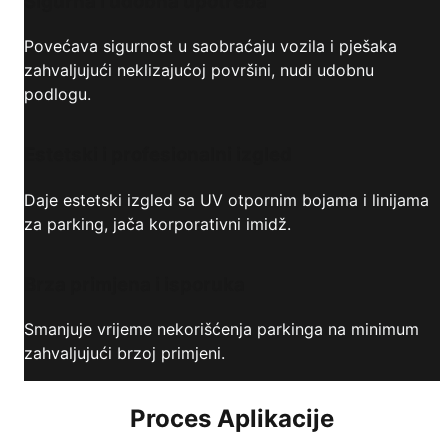
Sigurna i udobna upotreba
Povećava sigurnost u saobraćaju vozila i pješaka
zahvaljujući neklizajućoj površini, nudi udobnu
podlogu.
Estetski i profesionalni izgled
Daje estetski izgled sa UV otpornim bojama i linijama
za parking, jača korporativni imidž.
Brza primjena i isporuka
Smanjuje vrijeme nekorišćenja parkinga na minimum
zahvaljujući brzoj primjeni.
Proces Aplikacije