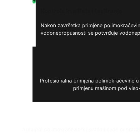
Kontrola kvaliteta i testiranje
Nakon završetka primjene polimokraćevine,
vodonepropusnosti se potvrđuje vodonepro
Profesionalna primjena polimokraćevine u 
primjenu mašinom pod visoki
Armopol polimokraćevinski sistemi nude dugotrajn