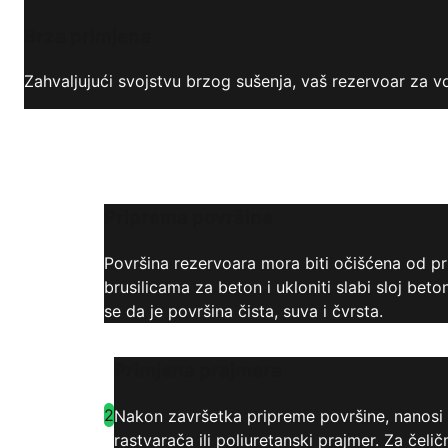
Brza primjena
Zahvaljujući svojstvu brzog sušenja, vaš rezervoar za 
Priprema površine
Površina rezervoara mora biti očišćena od prl
brusilicama za beton i ukloniti slabi sloj bet
se da je površina čista, suva i čvrsta.
Primjena prajmera
2
Nakon završetka pripreme površine, nanosi 
rastvarača ili poliuretanski prajmer. Za č