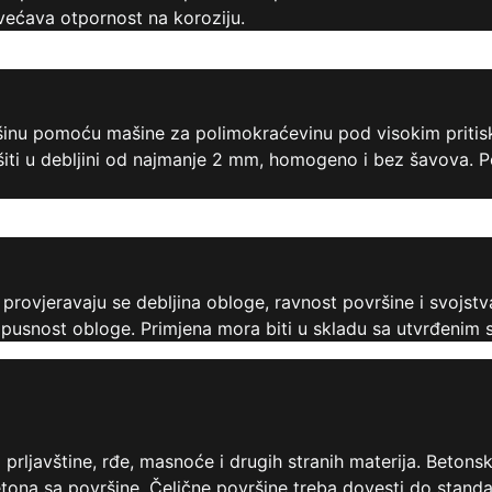
većava otpornost na koroziju.
ršinu pomoću mašine za polimokraćevinu pod visokim priti
iti u debljini od najmanje 2 mm, homogeno i bez šavova. P
rovjeravaju se debljina obloge, ravnost površine i svojstva
snost obloge. Primjena mora biti u skladu sa utvrđenim s
prljavštine, rđe, masnoće i drugih stranih materija. Betons
 betona sa površine. Čelične površine treba dovesti do stand