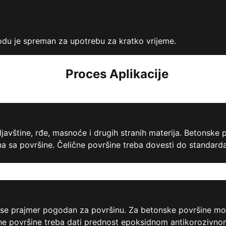
vodu je spreman za upotrebu za kratko vrijeme.
Proces Aplikacije
javštine, rđe, masnoće i drugih stranih materija. Betonske 
ona sa površine. Čelične površine treba dovesti do standard
se prajmer pogodan za površinu. Za betonske površine može
elične površine treba dati prednost epoksidnom antikoroziv