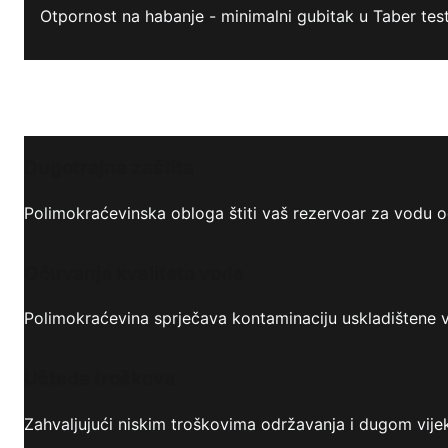
Otpornost na habanje - minimalni gubitak u Taber tes
Dugotrajna zaštita
Polimokraćevinska obloga štiti vaš rezervoar za vodu od
Očuvanje kvaliteta vode
Polimokraćevina sprječava kontaminaciju uskladištene v
Ušteda troškova
Zahvaljujući niskim troškovima održavanja i dugom vijek