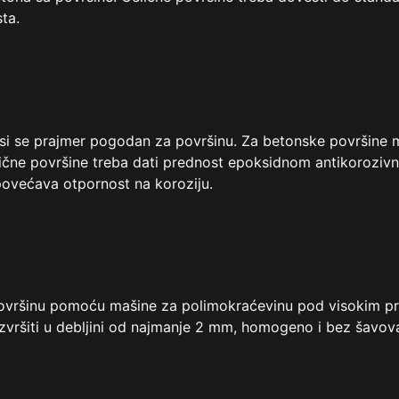
sta.
i se prajmer pogodan za površinu. Za betonske površine mo
 čelične površine treba dati prednost epoksidnom antikoroz
povećava otpornost na koroziju.
 površinu pomoću mašine za polimokraćevinu pod visokim pr
zvršiti u debljini od najmanje 2 mm, homogeno i bez šavova