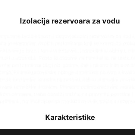
Izolacija rezervoara za vodu
osiguranje bezbjednosti i dugovječnosti rezervoara za vodu,
a je elastomer visokih performansi koji se koristi za izola
iti mnogo brže i formira bešavnu, jednodijelnu oblogu, eli
ti u upotrebu. Pošto je otporna na hemikalije, ne utiče na
svoje performanse dugi niz godina, čak i na spoljnim površ
ećenja. Polimokraćevinske obloge doprinose očuvanju kvalite
može se bezbjedno koristiti na betonu, čeliku ili drugim pov
vana termičkim širenjem. Primjene polimokraćevine moraju
okom primjene, treba obratiti pažnju na pripremu površine i
 primjenu, polimokraćevina produžava vijek trajanja rezerv
Karakteristike