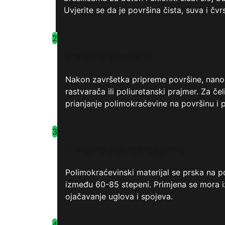
Uvjerite se da je površina čista, suva i čvr
2
Primjena prajmera
Nakon završetka pripreme površine, nanos
rastvarača ili poliuretanski prajmer. Za
prianjanje polimokraćevine na površinu i 
3
Primjena polimokraćevine
Polimokraćevinski materijal se prska na
između 60-85 stepeni. Primjena se mora i
ojačavanje uglova i spojeva.
4