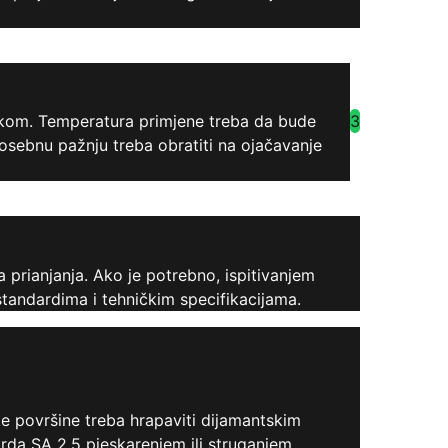
3
skom. Temperatura primjene treba da bude
osebnu pažnju treba obratiti na ojačavanje
 prianjanja. Ako je potrebno, ispitivanjem
tandardima i tehničkim specifikacijama.
ke površine treba hrapaviti dijamantskim
arda SA 2.5 pjeskarenjem ili struganjem.