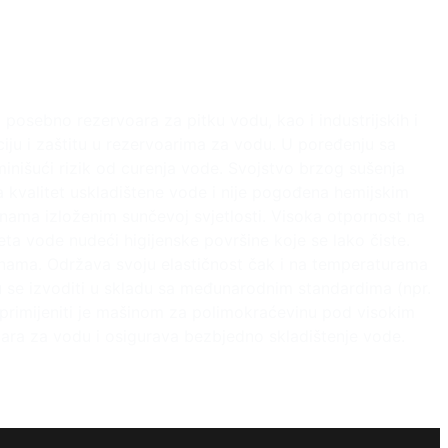
 posebno rezervoara za pitku vodu, kao i industrijskih i
ciju i zaštitu u rezervoarima za vodu. U poređenju sa
minišući rizik od curenja vode. Svojstvo brzog sušenja
 kvalitet uskladištene vode i nije pogođena hemijskim
inama izloženim sunčevoj svjetlosti. Visoka otpornost na
ta vode nudeći higijenske površine koje se lako čiste.
ršinama. Održava svoju elastičnost čak i na temperaturama
 se izvoditi u skladu sa međunarodnim standardima (npr.
 primijeniti je mašinom za polimokraćevinu pod visokim
oara za vodu i osigurava bezbjedno skladištenje vode.