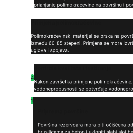
prianjanje polimokraćevine na površinu i po
Primjena polimokraćevine
Polimokraćevinski materijal se prska na pov
između 60-85 stepeni. Primjena se mora izvrš
uglova i spojeva.
Kontrola kvaliteta i testiranje
4
Nakon završetka primjene polimokraćevine, p
vodonepropusnosti se potvrđuje vodonepropu
1
Priprema površine
Površina rezervoara mora biti očišćena od 
brusilicama za beton i ukloniti slabi sloj