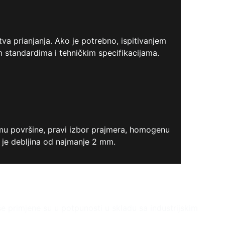
va prianjanja. Ako je potrebno, ispitivanjem
 standardima i tehničkim specifikacijama.
emu površine, pravi izbor prajmera, homogenu
 je debljina od najmanje 2 mm.
e primjene su u potpunosti u skladu sa industrijskim