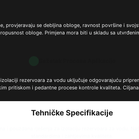
 provjeravaju se debljina obloge, ravnost površine i svojst
pusnost obloge. Primjena mora biti u skladu sa utvrđenim
Sažetak Procesa Aplikacije
izolaciji rezervoara za vodu uključuje odgovarajuću pripr
m pritiskom i pedantne procese kontrole kvaliteta. Ciljana
Tehničke Specifikacije
a i pouzdana rješenja za izolaciju rezervoara za vodu. Naš
standardima i zahtjevima kvaliteta.