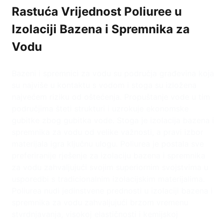
Rastuća Vrijednost Poliuree u
Izolaciji Bazena i Spremnika za
Vodu
Bazeni i spremnici za vodu su područja građevina koja
su najviše u kontaktu s vodom i stoga su izložena
najvećem riziku od oštećenja. Propuštanje vode u tim
područjima šteti strukturi i uzrokuje ekonomske
gubitke zbog gubitka vode. Stoga je izolacija bazena i
spremnika za vodu od velike važnosti, a pravi izbor
materijala igra ključnu ulogu. Poliurea je postala sve
preferiranije rješenje za izolaciju bazena i spremnika
za vodu zahvaljujući svojim superiornim svojstvima u
usporedbi s tradicionalnim izolacijskim materijalima.
Poliurea nudi jedinstvene prednosti u izolaciji bazena i
spremnika za vodu zahvaljujući brzom vremenu
stvrdnjavanja, visokoj elastičnosti i kemijskoj