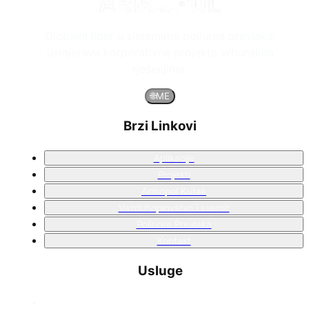
Globalni lider u sistemima poliurea prevlaka,
usmjerava korporativne projekte vrhunskim
rješenjima.
🌐
ME
Brzi Linkovi
Aplikacije
Projekti
Armopol Kutak
Vazduhoplovstvo i svemir
Poliurea Prevlaka
Kontakt
Usluge