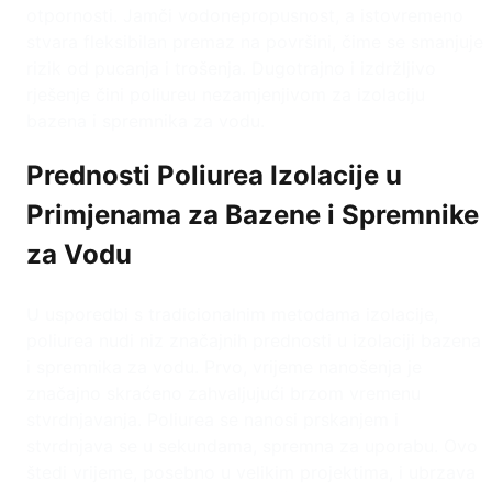
otpornosti. Jamči vodonepropusnost, a istovremeno
stvara fleksibilan premaz na površini, čime se smanjuje
rizik od pucanja i trošenja. Dugotrajno i izdržljivo
rješenje čini poliureu nezamjenjivom za izolaciju
bazena i spremnika za vodu.
Prednosti Poliurea Izolacije u
Primjenama za Bazene i Spremnike
za Vodu
U usporedbi s tradicionalnim metodama izolacije,
poliurea nudi niz značajnih prednosti u izolaciji bazena
i spremnika za vodu. Prvo, vrijeme nanošenja je
značajno skraćeno zahvaljujući brzom vremenu
stvrdnjavanja. Poliurea se nanosi prskanjem i
stvrdnjava se u sekundama, spremna za uporabu. Ovo
štedi vrijeme, posebno u velikim projektima, i ubrzava