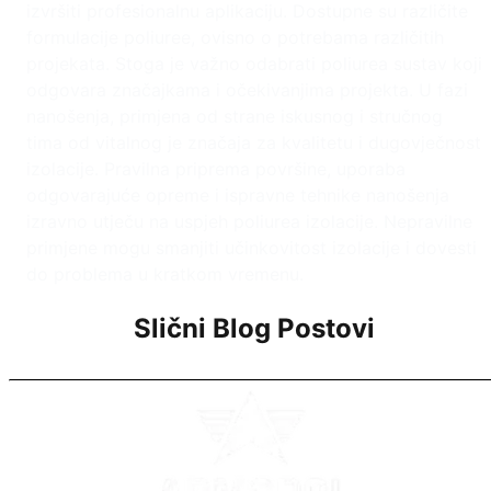
izvršiti profesionalnu aplikaciju. Dostupne su različite
formulacije poliuree, ovisno o potrebama različitih
projekata. Stoga je važno odabrati poliurea sustav koji
odgovara značajkama i očekivanjima projekta. U fazi
nanošenja, primjena od strane iskusnog i stručnog
tima od vitalnog je značaja za kvalitetu i dugovječnost
izolacije. Pravilna priprema površine, uporaba
odgovarajuće opreme i ispravne tehnike nanošenja
izravno utječu na uspjeh poliurea izolacije. Nepravilne
primjene mogu smanjiti učinkovitost izolacije i dovesti
do problema u kratkom vremenu.
Slični Blog Postovi