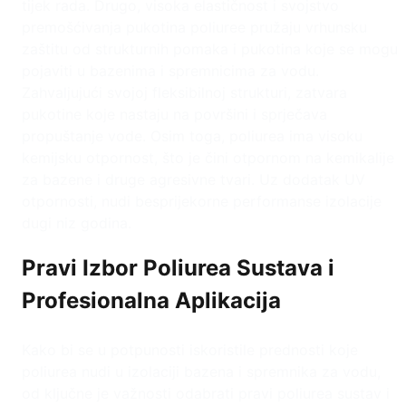
tijek rada. Drugo, visoka elastičnost i svojstvo
premošćivanja pukotina poliuree pružaju vrhunsku
zaštitu od strukturnih pomaka i pukotina koje se mogu
pojaviti u bazenima i spremnicima za vodu.
Zahvaljujući svojoj fleksibilnoj strukturi, zatvara
pukotine koje nastaju na površini i sprječava
propuštanje vode. Osim toga, poliurea ima visoku
kemijsku otpornost, što je čini otpornom na kemikalije
za bazene i druge agresivne tvari. Uz dodatak UV
otpornosti, nudi besprijekorne performanse izolacije
dugi niz godina.
Pravi Izbor Poliurea Sustava i
Profesionalna Aplikacija
Kako bi se u potpunosti iskoristile prednosti koje
poliurea nudi u izolaciji bazena i spremnika za vodu,
od ključne je važnosti odabrati pravi poliurea sustav i