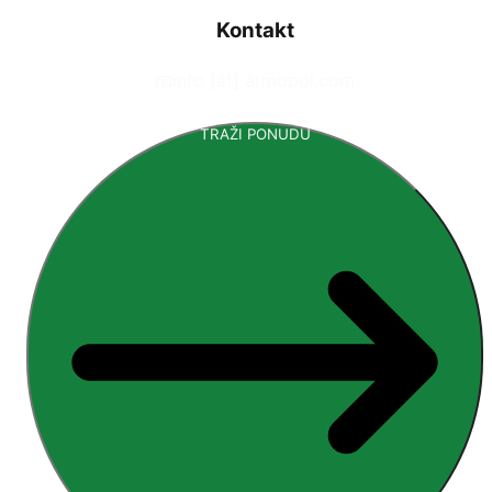
Kontakt
📧
info [at] armopol.com
TRAŽI PONUDU