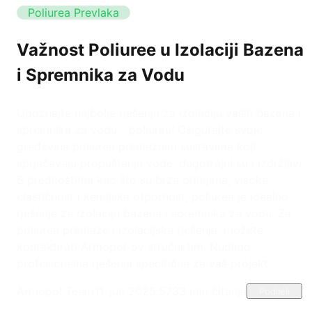
Poliurea Prevlaka
Važnost Poliuree u Izolaciji Bazena
i Spremnika za Vodu
Upoznajte najbolje rješenje za izolaciju vaših bazena i
spremnika za vodu - poliureu! Osigurajte svoje
građevine poliurea premaznim sustavima koji
sprječavaju propuštanje vode, dugotrajni su i izdržljivi.
S prednostima kao što su brza primjena, visoka
elastičnost i kemijska otpornost, poliurea je idealno
rješenje za izolaciju bazena i spremnika za vodu. Za
poliurea premaze i izolacijska rješenja, možete
kontaktirati Armopol-ov stručni tim. Nudimo
profesionalna rješenja specifična za vaš projekt.
Armopol Team
11. jun 2025.
573
3
min čitanja
Podijeli