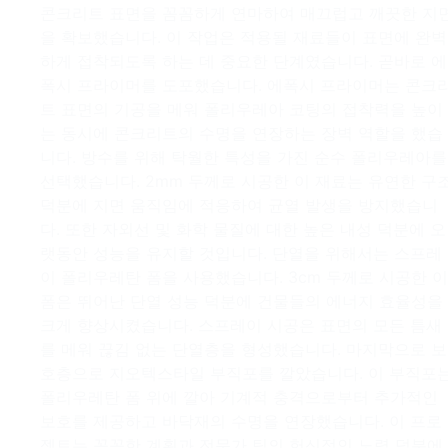
콘크리트 표면을 꼼꼼하게 연마하여 매끄럽고 깨끗한 지
을 확보했습니다. 이 작업은 적용될 재료들이 표면에 완벽
하게 접착되도록 하는 데 중요한 단계였습니다. 곧바로 에
폭시 프라이머를 도포했습니다. 에폭시 프라이머는 콘크
트 표면의 기공을 메워 폴리우레아 코팅의 접착력을 높이
는 동시에 콘크리트의 수명을 연장하는 장벽 역할을 했습
니다. 방수를 위해 탁월한 특성을 가진 순수 폴리우레아를
선택했습니다. 2mm 두께로 시공한 이 재료는 유연한 구
덕분에 지면 움직임에 적응하여 균열 발생을 방지했습니
다. 또한 자외선 및 화학 물질에 대한 높은 내성 덕분에 오
랫동안 성능을 유지할 것입니다. 단열을 위해서는 스프레
이 폴리우레탄 폼을 사용했습니다. 3cm 두께로 시공한 이
폼은 뛰어난 단열 성능 덕분에 건물들의 에너지 효율성을
크게 향상시켰습니다. 스프레이 시공은 표면의 모든 틈새
를 메워 끊김 없는 단열층을 형성했습니다. 마지막으로 보
호층으로 지오텍스타일 부직포를 깔았습니다. 이 부직포
폴리우레탄 폼 위에 깔아 기계적 충격으로부터 추가적인
보호를 제공하고 바닥재의 수명을 연장했습니다. 이 프로
젝트는 꼼꼼한 계획과 전문가 팀의 헌신적인 노력 덕분에