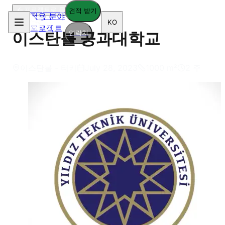
프로젝트로 돌아가기
견적 받기
적용 분야
KO
프로젝트
연락처
이스탄불 공과대학교
이스탄불 - 터키
July 28, 2023
1000
m²
2 주