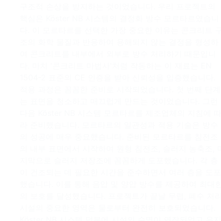
구조적 손상을 방지하는 것이었습니다. 우리 프로젝트의
핵심은 Köster NB 시스템의 결정화 방수 모르타르였습니
다. 이 모르타르를 선택한 가장 중요한 이유는 콘크리트 
조의 화학 물질과 반응하여 용해되지 않는 결정을 형성하
여 콘크리트를 내부에서 외부로 방수 처리하기 때문입니
다. 마치 '콘크리트 마법사'처럼 작동하는 이 재료는 EN
1504-2 표준의 CE 인증을 받아 신뢰성을 입증했습니다.
적용 과정은 꼼꼼한 준비로 시작되었습니다. 첫 번째 단계
는 표면을 청소하고 매끄럽게 만드는 것이었습니다. 그런
다음 Köster NB 시스템 모르타르를 제조업체의 지침에 
라 준비했습니다. 모르타르의 일관성과 적용 기술은 방수
의 성공에 매우 중요했습니다. 준비된 모르타르를 침전조
의 내부 표면에서 시작하여 원형 침전조, 슬러지 농축조, 
지막으로 슬러지 저장조에 꼼꼼하게 도포했습니다. 각 층
이 건조되는 데 필요한 시간을 준수하면서 여러 층을 도포
했습니다. 이를 통해 음압 및 양압 방수를 제공하여 최대
의 보호를 달성했습니다. 프로젝트가 끝날 무렵, 폐수 처
시설의 중요한 영역은 물로부터 완전히 보호되었습니다.
Köster NB 시스템 덕분에 시설의 수명이 연장되었고 유