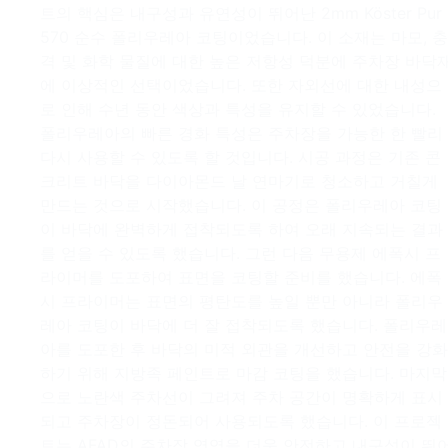
트의 핵심은 내구성과 유연성이 뛰어난 2mm Köster Pur
570 순수 폴리우레아 코팅이었습니다. 이 소재는 마모, 충
격 및 화학 물질에 대한 높은 저항성 덕분에 주차장 바닥
에 이상적인 선택이었습니다. 또한 자외선에 대한 내성으
로 인해 수년 동안 색상과 특성을 유지할 수 있었습니다.
폴리우레아의 빠른 경화 특성은 주차장을 가능한 한 빨리
다시 사용할 수 있도록 할 것입니다. 시공 과정은 기존 콘
크리트 바닥을 다이아몬드 날 연마기로 청소하고 거칠게
만드는 것으로 시작했습니다. 이 공정은 폴리우레아 코팅
이 바닥에 완벽하게 접착되도록 하여 오래 지속되는 결과
를 얻을 수 있도록 했습니다. 그런 다음 무용제 에폭시 프
라이머를 도포하여 표면을 코팅할 준비를 했습니다. 에폭
시 프라이머는 표면의 평탄도를 높일 뿐만 아니라 폴리우
레아 코팅이 바닥에 더 잘 접착되도록 했습니다. 폴리우레
아를 도포한 후 바닥의 미적 외관을 개선하고 안전을 강화
하기 위해 지방족 페인트로 마감 코팅을 했습니다. 마지막
으로 노란색 주차선이 그려져 주차 공간이 명확하게 표시
되고 주차장이 정돈되어 사용되도록 했습니다. 이 프로젝
트는 AFAD의 주차장 영역을 더욱 안전하고 내구성이 뛰