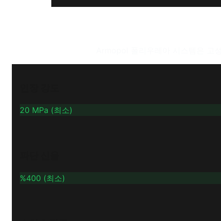
Armopol 폴리우레아 시스템은 
인장 강도
20 MPa (최소)
파단 신율
%400 (최소)