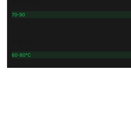
쇼어 A 경도
70-90
적용 온도
60-80°C