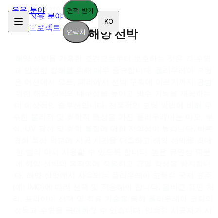
응용 분야
/
해양 선박
견적 받기
적용 분야
KO
프로젝트
해양 선박
연락처
해양 선박을 가혹한 조건으로부터 보호하는 것은 긴 수명
과 안전한 항해를 위해 매우 중요합니다. 폴리우레아 코팅
은 어선에서 요트, 페리에서 선박 구획에 이르기까지 광범
위한 해양 선박의 내구성을 높이고 방수 기능을 제공하는
데 이상적인 솔루션입니다. 전통적인 코팅 방법에 비해 우
수한 물리적 및 화학적 특성을 가진 폴리우레아는 마모, 부
식, UV 광선 및 화학 물질에 대한 저항성이 높습니다. 빠른
경화 특성 덕분에 시공 시간을 단축하고 해양 선박을 최대
한 빨리 다시 사용할 수 있도록 합니다. 높은 유연성 덕분
에 해양 선박의 움직임에 적응하고 균열 형성을 방지합니
다. 해양 산업에서 사용되는 폴리우레아 코팅은 국제 표준
(예: IMO)에 따라 선택 및 적용해야 합니다. 올바른 표면 처
리, 프라이머 선택 및 적용 기술을 통해 폴리우레아 코팅의
성능과 수명을 극대화할 수 있습니다. 인증된 시공자가 시