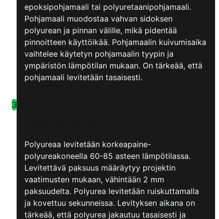
epoksipohjamaali tai polyuretaanipohjamaali.
Pohjamaali muodostaa vahvan sidoksen
polyurean ja pinnan välille, mikä pidentää
pinnoitteen käyttöikää. Pohjamaalin kuivumisaika
vaihtelee käytetyn pohjamaalin tyypin ja
ympäristön lämpötilan mukaan. On tärkeää, että
pohjamaali levitetään tasaisesti.
3
Polyurean levitys
Polyureaa levitetään korkeapaine-
polyureakoneella 60-85 asteen lämpötilassa.
Levitettävä paksuus määräytyy projektin
vaatimusten mukaan, vähintään 2 mm
paksuudelta. Polyurea levitetään ruiskuttamalla
ja kovettuu sekunneissa. Levityksen aikana on
tärkeää, että polyurea jakautuu tasaisesti ja