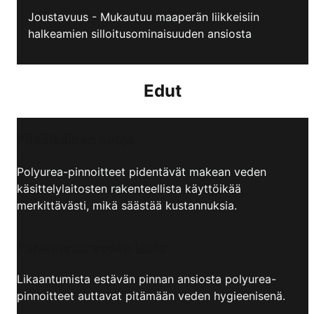
Joustavuus - Mukautuu maaperän liikkeisiin
halkeamien silloitusominaisuuden ansiosta
Edut
Pitkäikäinen suoja
Polyurea-pinnoitteet pidentävät makean veden
käsittelylaitosten rakenteellista käyttöikää
merkittävästi, mikä säästää kustannuksia.
Parannettu veden laatu
Likaantumista estävän pinnan ansiosta polyurea-
pinnoitteet auttavat pitämään veden hygieenisenä.