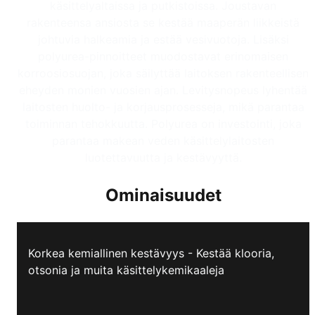
käsittelyaltaissa ja putkistoissa. Joustavan
rakenteensa ansiosta se kestää maaperän liikkeistä
johtuvia halkeamia ja estää vesivuotoja. Lisäksi
polyurea-pinnoitteet muodostavat erinomaisen
korroosiosuojan, joka säilyttää laitoksen rakenteellisen
eheyden monien vuosien ajan. Levitysnopeus lyhentää
laitosten huolto- ja korjausprosesseja, mikä parantaa
toiminnan tehokkuutta. Polyurea on investointi, joka
parantaa makean veden käsittelylaitosten
luotettavuutta ja kestävyyttä.
Ominaisuudet
Korkea kemiallinen kestävyys - Kestää klooria,
otsonia ja muita käsittelykemikaaleja