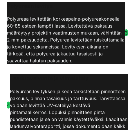
Polyurean levitys
Polyureaa levitetään korkeapaine-polyureakoneella
60-85 asteen lämpötilassa. Levitettävä paksuus
3
määräytyy projektin vaatimusten mukaan, vähintään
2 mm paksuudelta. Polyurea levitetään ruiskuttamalla
ja kovettuu sekunneissa. Levityksen aikana on
tärkeää, että polyurea jakautuu tasaisesti ja
saavuttaa halutun paksuuden.
Laadunvalvonta ja viimeistely
Polyurean levityksen jälkeen tarkistetaan pinnoitteen
paksuus, pinnan tasaisuus ja tarttuvuus. Tarvittaessa
4
voidaan levittää UV-säteilyä kestävä
pintamaalikerros. Lopuksi pinnoitteen pinta
puhdistetaan ja se on valmis käytettäväksi. Laaditaan
laadunvalvontaraportti, jossa dokumentoidaan kaikki