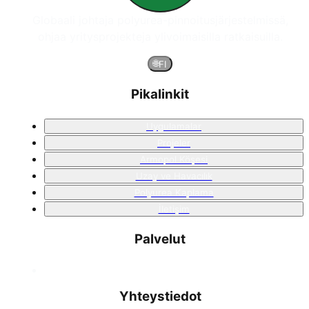
Globaali johtaja polyurea-pinnoitusjärjestelmissä,
ohjaa yritysprojekteja ylivoimaisilla ratkaisuilla.
🌐
FI
Pikalinkit
Uygulamalar
Projeler
Armopol Köşesi
Uzay ve Havacılık
Polyurea Kaplama
İletişim
Palvelut
Yhteystiedot