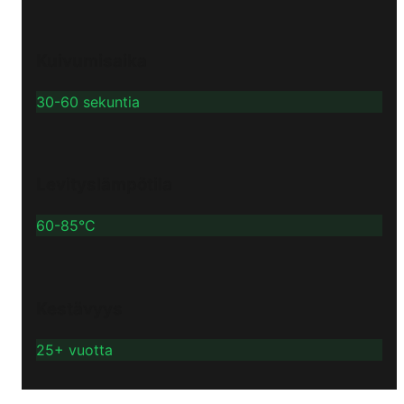
Kuivumisaika
30-60 sekuntia
Levityslämpötila
60-85°C
Kestävyys
25+ vuotta