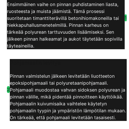
Ensimmäinen vaihe on pinnan puhdistaminen liasta,
ruosteesta ja muista jäämistä. Tämä prosessi
1
suoritetaan timanttiterävillä betonihiomakoneilla tai
hiekkapuhallusmenetelmillä. Pinnan karheus on
tärkeää polyurean tarttuvuuden lisäämiseksi. Sen
jälkeen pinnan halkeamat ja aukot täytetään sopivilla
täyteaineilla.
Pohjamaalin levitys
Pinnan valmistelun jälkeen levitetään liuotteeton
epoksipohjamaali tai polyuretaanipohjamaali.
2
Pohjamaali muodostaa vahvan sidoksen polyurean ja
pinnan välille, mikä pidentää pinnoitteen käyttöikää.
Pohjamaalin kuivumisaika vaihtelee käytetyn
pohjamaalin tyypin ja ympäristön lämpötilan mukaan.
On tärkeää, että pohjamaali levitetään tasaisesti.