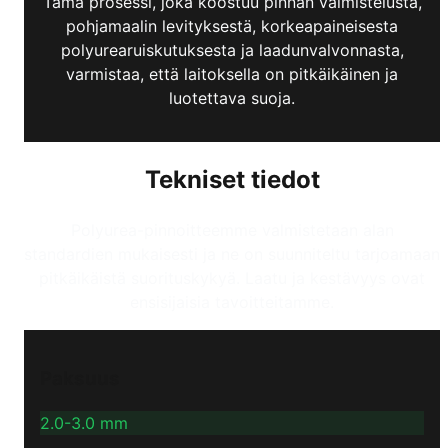
Tämä prosessi, joka koostuu pinnan valmistelusta,
pohjamaalin levityksestä, korkeapaineisesta
polyurearuiskutuksesta ja laadunvalvonnasta,
varmistaa, että laitoksella on pitkäikäinen ja
luotettava suoja.
Tekniset tiedot
Polyurea-pinnoitteemme valmistetaan alan
standardien mukaisesti ja ne on suunniteltu tarjoamaan
pitkäikäistä suorituskykyä. Laatu ja kestävyys ovat
ensisijaisia tavoitteitamme.
Paksuus
2.0-3.0 mm