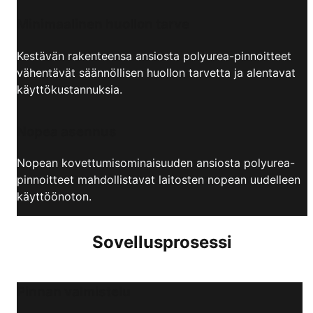
Minimaalinen huollon tarve
Kestävän rakenteensa ansiosta polyurea-pinnoitteet
vähentävät säännöllisen huollon tarvetta ja alentavat
käyttökustannuksia.
Nopea asennus
Nopean kovettumisominaisuuden ansiosta polyurea-
pinnoitteet mahdollistavat laitosten nopean uudelleen
käyttöönoton.
Sovellusprosessi
Pinnan valmistelu