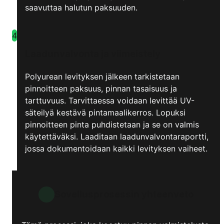
saavuttaa halutun paksuuden.
4
Laadunvalvonta ja viimeistely
Polyurean levityksen jälkeen tarkistetaan
pinnoitteen paksuus, pinnan tasaisuus ja
tarttuvuus. Tarvittaessa voidaan levittää UV-
säteilyä kestävä pintamaalikerros. Lopuksi
pinnoitteen pinta puhdistetaan ja se on valmis
käytettäväksi. Laaditaan laadunvalvontaraportti,
jossa dokumentoidaan kaikki levityksen vaiheet.
Sovellusprosessin yhteenveto