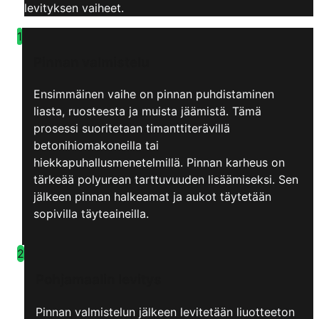
levityksen vaiheet.
1
Pinnan valmistelu
Ensimmäinen vaihe on pinnan puhdistaminen
liasta, ruosteesta ja muista jäämistä. Tämä
prosessi suoritetaan timanttiterävillä
betonihiomakoneilla tai
hiekkapuhallusmenetelmillä. Pinnan karheus on
tärkeää polyurean tarttuvuuden lisäämiseksi. Sen
jälkeen pinnan halkeamat ja aukot täytetään
sopivilla täyteaineilla.
2
Pohjamaalin levitys
Pinnan valmistelun jälkeen levitetään liuotteeton