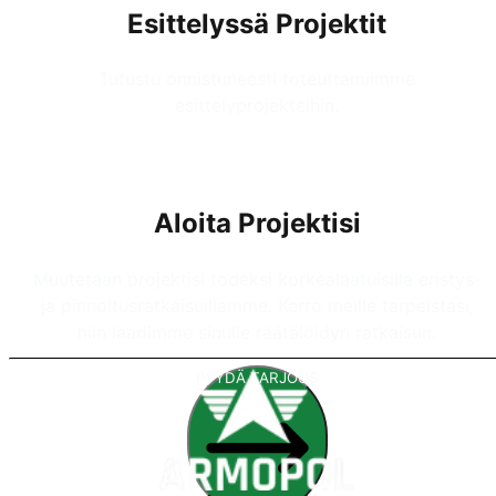
Esittelyssä Projektit
Tutustu onnistuneesti toteuttamiimme
esittelyprojekteihin.
Aloita Projektisi
Muutetaan projektisi todeksi korkealaatuisilla eristys-
ja pinnoitusratkaisuillamme. Kerro meille tarpeistasi,
niin laadimme sinulle räätälöidyn ratkaisun.
PYYDÄ TARJOUS