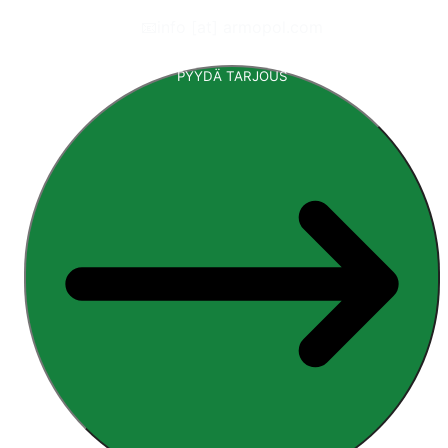
📧
info [at] armopol.com
PYYDÄ TARJOUS