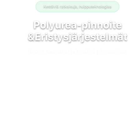
Kestäviä ratkaisuja, huipputeknologiaa
Polyurea-pinnoite
&
Eristysjärjestelmät
Nopea, saumaton ja kestävä pintasuojaus.