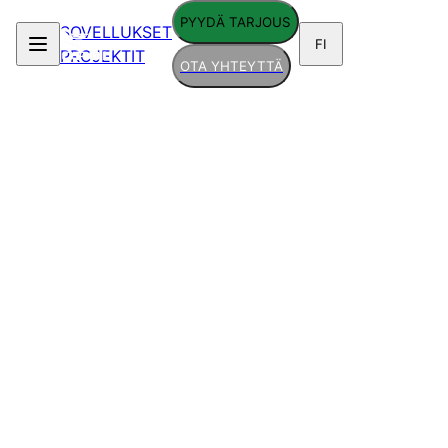
PYYDÄ TARJOUS
SOVELLUKSET
FI
PROJEKTIT
OTA YHTEYTTÄ