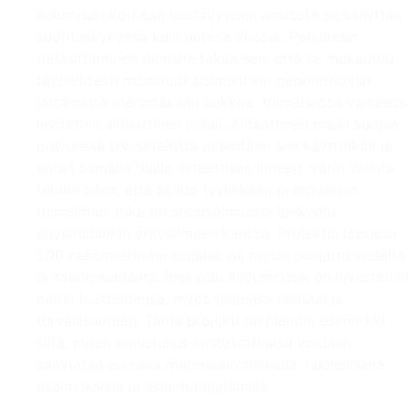
kulumisen korkean kestävyyden ansiosta se säilyttää
suorituskykynsä kuin uutena vuosia. Polyurean
ruiskuttaminen pinnalle takaa sen, että se mukautuu
täydellisesti monimutkaisimpiinkin geometrioihin
jättämättä pienintäkään aukkoa. Viimeisessä vaiheess
levitettiin alifaattinen maali. Alifaattinen maali suojaa
polyureaa UV-säteilyltä pidentäen sen käyttöikää ja
antaa samalla tilalle esteettisen ilmeen. Värin valinta
tehtiin siten, että se luo tyylikkään ja modernin
tunnelman, joka on sopusoinnussa İpekyolu
Kuyumculukin yritysilmeen kanssa. Projektin lopussa
200 neliömetrin terassialue oli täysin suojattu vedeltä
ja sääolosuhteilta. İpekyolu Kuyumculuk oli investoinu
paitsi tuotteidensa, myös tilojensa laatuun ja
turvallisuuteen. Tämä projekti on hienoin esimerkki
siitä, miten onnistunut eristysratkaisu voidaan
saavuttaa oikealla materiaalivalinnalla, huolellisella
asennuksella ja asiantuntijatiimillä.