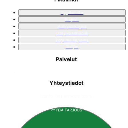
Uygulamalar
Projeler
Armopol Köşesi
Uzay ve Havacılık
Polyurea Kaplama
İletişim
Palvelut
Yhteystiedot
📧
info [at] armopol.com
PYYDÄ TARJOUS