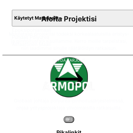
Aloita Projektisi
Käytetyt Materiaalit
Epoksipohjamaali
Muutetaan projektisi todeksi korkealaatuisilla eristys-
Puhdas Polyurea
ja pinnoitusratkaisuillamme. Kerro meille tarpeistasi,
Alifaattinen Maali
niin laadimme sinulle räätälöidyn ratkaisun.
PYYDÄ TARJOUS
Globaali johtaja polyurea-pinnoitusjärjestelmissä,
ohjaa yritysprojekteja ylivoimaisilla ratkaisuilla.
🌐
FI
Pikalinkit