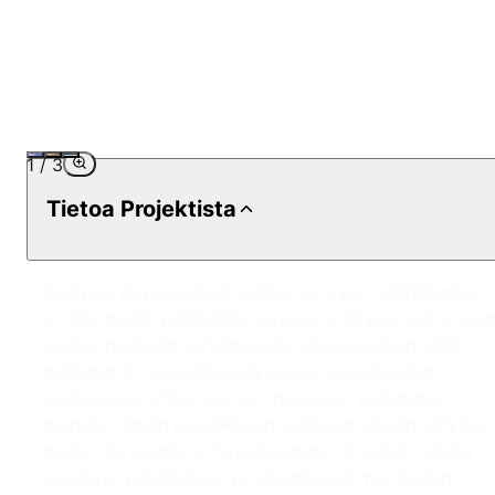
1
/
3
Tietoa Projektista
İpekyolu Kuyumculukin loiston ja arvon säilyttäminen
ei ollut meille pelkästään terassin eristysprojekti, vaa
vastuu perinnön siirtämisestä tulevaisuuteen. 200
neliömetrin terassialueella sateen ja kosteuden
salakavalaa uhkaa vastaan panssarin kutominen
merkitsi tämän koruliikkeen sydämen lyövän erityisen
paikan turvaamista. Tavoitteemme oli selvä: tarjota
vesitiivis, pitkäikäinen ja esteettisesti moitteeton