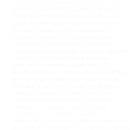
eristys. Ennen asennusprosessin aloittamista alue oli
tutkittava ja valmisteltava huolellisesti. Betoni pinta
hiottiin timanttiteräisellä hiomakoneella tasaiseksi.
Tämä toimenpide varmisti, että pohjamaali tarttuu
täydellisesti pintaan ja muodostaa perustan
eristykselle. Sitten siirryttiin epoksipohjamaalin
levittämiseen. Epoksipohjamaali on kriittinen
komponentti, joka toimii ikään kuin siltana, vähentäen
pinnan imukykyä ja mahdollistaen polyurean
paremman tarttuvuuden. Valintamme syy oli
epoksipohjamaalin erinomainen tarttuvuus betoniin ja
sen kyky luoda ihanteellinen pohja päälle tuleville
kerroksille. Oli tullut vuoro projektin sydämelle,
puhtaan polyurean levittämiselle. Tämä 2 mm
paksuudelta levitetty materiaali on suoranainen
vallankumous vedeneristyksessä. Polyurean
ainutlaatuiset ominaisuudet, joustavuus,
repeytymiskestävyys ja nopea kovettumisaika tekevä
siitä ihanteellisen valinnan. UV-säteilyn, kemikaalien ja