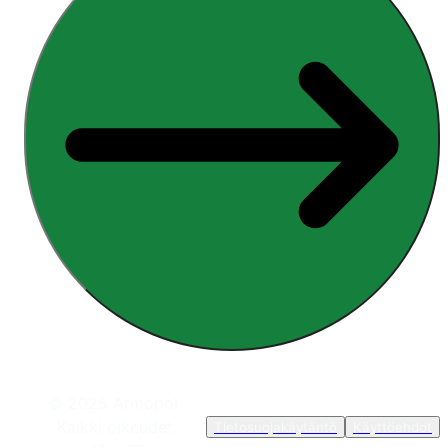
© 2025 Armopol.
Kaikki oikeudet
Tietosuojakäytäntö
Käyttöehdot