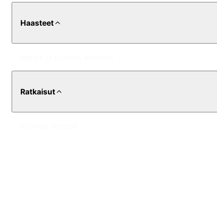
Haasteet
Nopea ja puhdas asennus
Ratkaisut
Avoimet terassit