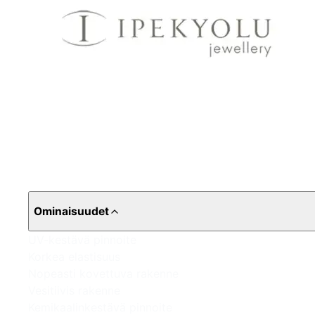
Ominaisuudet
UV-kestävä pinnoite
Korkea elastisuus
Nopeasti kovettuva rakenne
Vesitiivis rakenne
Kemikaalinkestävä pinnoite