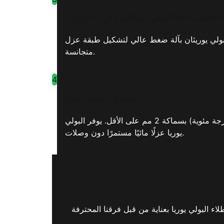
تطبيق رغوة البولي يوريثان (عزل حراري)
ة 3 سم على الأقل على السطح. يتم رش البولي يوريثان بآلة ضغط عالي لتشكيل طبقة عزل
متجانسة.
4
تطبيق البولي يوريا
يتم تطبيق طلاء البولي يوريا على السطح المحضر أو على البولي يوريثان بآلة ضغط عالي عن طريق تسخينه (60-85 درجة مئوية) بسماكة 2 مم على الأقل. يوفر البولي
يوريا عزلًا مائيًا مستمرًا دون وصلات.