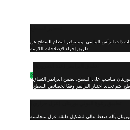
تحضير السطح
انة ذات الرأس الماسي. يتم توفير انتظام السطح عن
طريق إجراء الإصلاحات اللازمة.
تطبيق البرايمر (عند الضرورة)
2
ي يوريثان مناسب على السطح. يضمن البرايمر التصاق
تطبيق رغوة البولي يوريثان (عزل حراري)