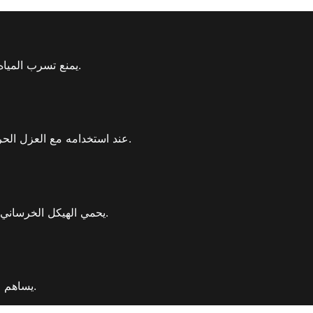
يمنع تسرب المياه تمامًا في الأساسات والجدران الساندة، مما يمنع الأضرار الهيكلية.
عند استخدامه مع العزل الحراري، فإنه يقلل من فقد الطاقة ويقلل من تكاليف التدفئة والتبريد.
يحمي الهيكل الخرساني، ويزيد من مقاومته لدورات التجميد والذوبان والتأثيرات الكيميائية.
يساهم في إنجاز المشاريع في الوقت المحدد بفضل وقت التطبيق القصير.