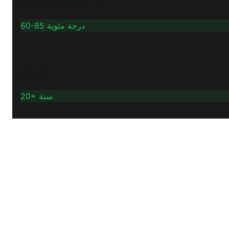
درجة حرارة التطبيق
60-85 درجة مئوية
المتانة
20+ سنة