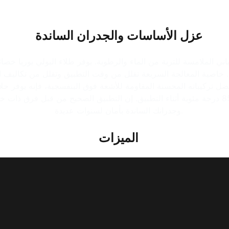
عزل الأساسات والجدران الساندة
اني الملامسة للتربة من الماء والرطوبة. يوفر طلاء البولي يوريا خصائ
 المعالجة السريعة تقلل من وقت التطبيق وتقلل من تكاليف العمالة. تم اختبار 
بة. بفضل تركيباته المحسنة المقاومة للأشعة فوق البنفسجية، فإنه يوفر
الضغط العالي ذات مقاومة درجات الحرارة التي تتراوح بين 60-85 درجة مئوية أثناء التطبيق. إن الت
وجدرانك الساندة بأمان لسنوات عديدة.
الميزات