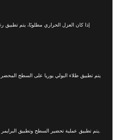
يتم تطبيق عملية تحضير السطح وتطبيق البرايمر (إذا لزم الأمر) وتطبيق رغوة البولي يوريثان (للعزل الحراري) وأخيراً طلاء البولي يوريا بعناية من قبل فرقنا المحترفة.