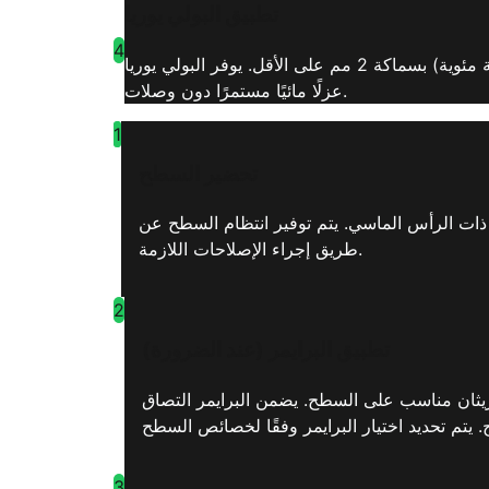
تطبيق البولي يوريا
4
يتم تطبيق طلاء البولي يوريا على السطح المحضر أو على البولي يوريثان بآلة ضغط عالي عن طريق تسخينه (60-85 درجة مئوية) بسماكة 2 مم على الأقل. يوفر البولي يوريا
عزلًا مائيًا مستمرًا دون وصلات.
1
تحضير السطح
 ذات الرأس الماسي. يتم توفير انتظام السطح عن
طريق إجراء الإصلاحات اللازمة.
2
تطبيق البرايمر (عند الضرورة)
وريثان مناسب على السطح. يضمن البرايمر التصاق
3