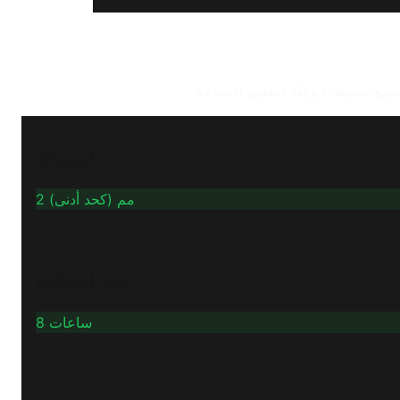
السماكة
2 مم (كحد أدنى)
وقت المعالجة
8 ساعات