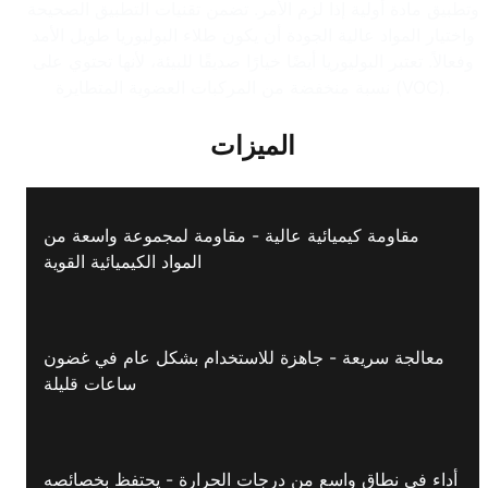
وتطبيق مادة أولية إذا لزم الأمر. تضمن تقنيات التطبيق الصحيحة
واختيار المواد عالية الجودة أن يكون طلاء البوليوريا طويل الأمد
وفعالاً. تعتبر البوليوريا أيضًا خيارًا صديقًا للبيئة، لأنها تحتوي على
نسبة منخفضة من المركبات العضوية المتطايرة (VOC).
الميزات
مقاومة كيميائية عالية - مقاومة لمجموعة واسعة من
المواد الكيميائية القوية
معالجة سريعة - جاهزة للاستخدام بشكل عام في غضون
ساعات قليلة
أداء في نطاق واسع من درجات الحرارة - يحتفظ بخصائصه