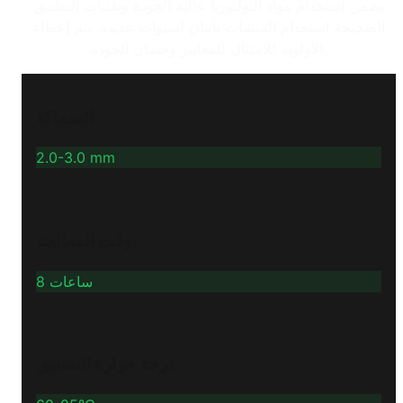
يضمن استخدام مواد البوليوريا عالية الجودة وتقنيات التطبيق
الصحيحة استخدام المنشآت بأمان لسنوات عديدة. يتم إعطاء
الأولوية للامتثال للمعايير وضمان الجودة.
السماكة
2.0-3.0 mm
وقت المعالجة
8 ساعات
درجة حرارة التطبيق