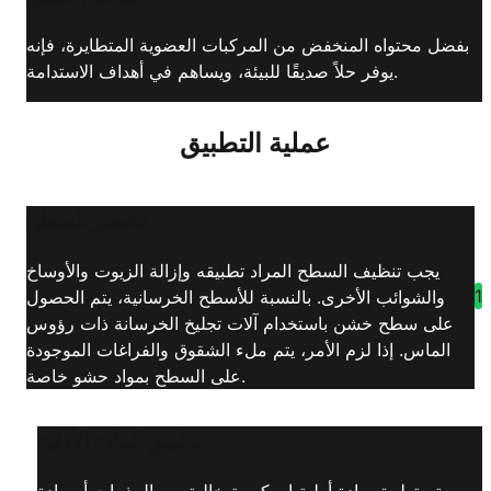
بفضل محتواه المنخفض من المركبات العضوية المتطايرة، فإنه
يوفر حلاً صديقًا للبيئة، ويساهم في أهداف الاستدامة.
عملية التطبيق
تحضير السطح
يجب تنظيف السطح المراد تطبيقه وإزالة الزيوت والأوساخ
1
والشوائب الأخرى. بالنسبة للأسطح الخرسانية، يتم الحصول
على سطح خشن باستخدام آلات تجليخ الخرسانة ذات رؤوس
الماس. إذا لزم الأمر، يتم ملء الشقوق والفراغات الموجودة
على السطح بمواد حشو خاصة.
تطبيق المادة الأولية
يتم تطبيق مادة أولية إيبوكسية خالية من المذيبات أو مادة